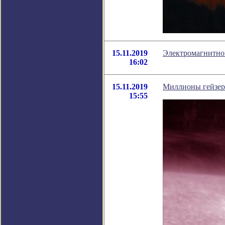
15.11.2019
Электромагнитно
16:02
15.11.2019
Миллионы гейзеро
15:55