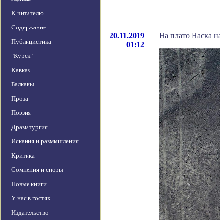
К читателю
Содержание
20.11.2019
На плато Наска н
Публицистика
01:12
"Курск"
Кавказ
Балканы
Проза
Поэзия
Драматургия
Искания и размышления
Критика
Сомнения и споры
Новые книги
У нас в гостях
Издательство