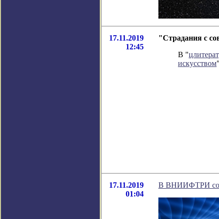
17.11.2019
"Страдания с со
12:45
В "
цлитера
искусством
17.11.2019
В ВНИИФТРИ соз
01:04