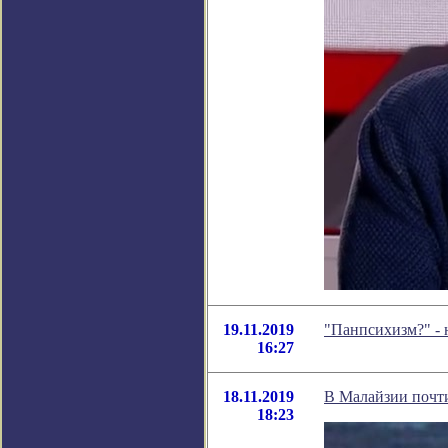
19.11.2019
"Панпсихизм?" - 
16:27
18.11.2019
В Малайзии почти
18:23