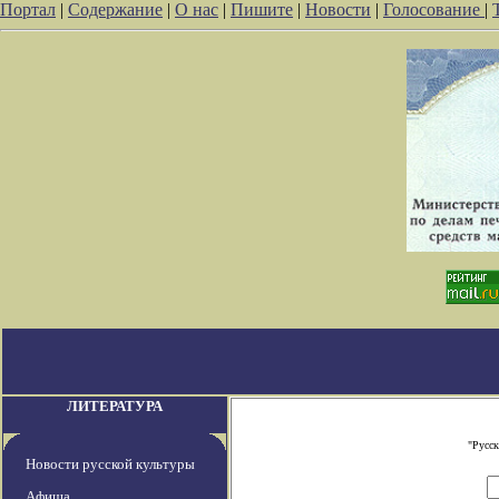
Портал
|
Содержание
|
О нас
|
Пишите
|
Новости
|
Голосование
|
ЛИТЕРАТУРА
"Русс
Новости русской культуры
Афиша