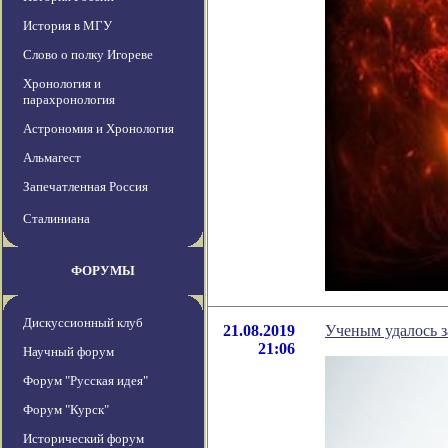
История в МГУ
Слово о полку Игореве
Хронология и
парахронология
Астрономия и Хронология
Альмагест
Запечатленная Россия
Сталиниана
ФОРУМЫ
Дискуссионный клуб
21.08.2019
Ученым удалось з
21:06
Научный форум
Форум "Русская идея"
Форум "Курск"
Исторический форум