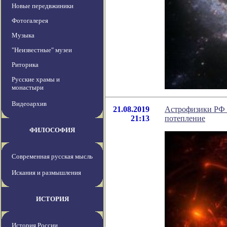
Новые передвжиники
Фотогалерея
Музыка
"Неизвестные" музеи
Риторика
Русские храмы и
монастыри
Видеоархив
21.08.2019
Астрофизики РФ и
21:13
потепление
ФИЛОСОФИЯ
Современная русская мысль
Искания и размышления
ИСТОРИЯ
История России