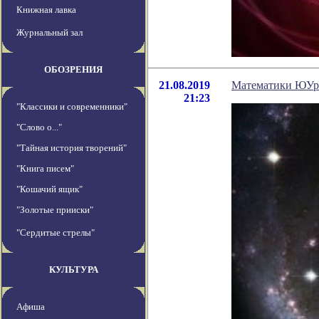
Книжная лавка
Журнальный зал
ОБОЗРЕНИЯ
21.08.2019
Математики ЮУрГ
21:23
"Классики и современники"
"Слово о..."
"Тайная история творений"
"Книга писем"
"Кошачий ящик"
"Золотые прииски"
"Сердитые стрелы"
КУЛЬТУРА
Афиша