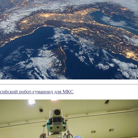
оссийский робот-гуманоид для МКС