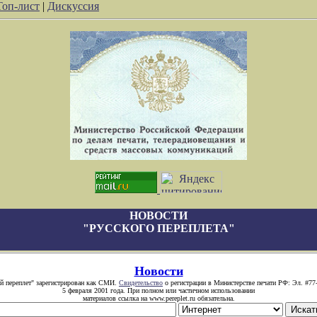
Топ-лист
|
Дискуссия
НОВОСТИ
"РУССКОГО ПЕРЕПЛЕТА"
Новости
й переплет" зарегистрирован как СМИ.
Свидетельство
о регистрации в Министерстве печати РФ: Эл. #77
5 февраля 2001 года. При полном или частичном использовании
материалов ссылка на www.pereplet.ru обязательна.