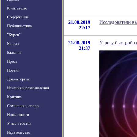
К читателю
Содержание
21.08.2019
Исследователи вы
Публицистика
22:17
"Курск"
21.08.2019
Угрозу быстрой 
Кавказ
21:37
Балканы
Проза
Поэзия
Драматургия
Искания и размышления
Критика
Сомнения и споры
Новые книги
У нас в гостях
Издательство