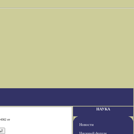
НАУКА
-4362 от
Новости
Научный форум