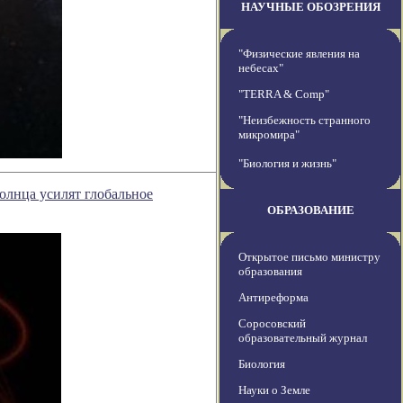
НАУЧНЫЕ ОБОЗРЕНИЯ
"Физические явления на
небесах"
"TERRA & Comp"
"Неизбежность странного
микромира"
"Биология и жизнь"
олнца усилят глобальное
ОБРАЗОВАНИЕ
Открытое письмо министру
образования
Антиреформа
Соросовский
образовательный журнал
Биология
Науки о Земле