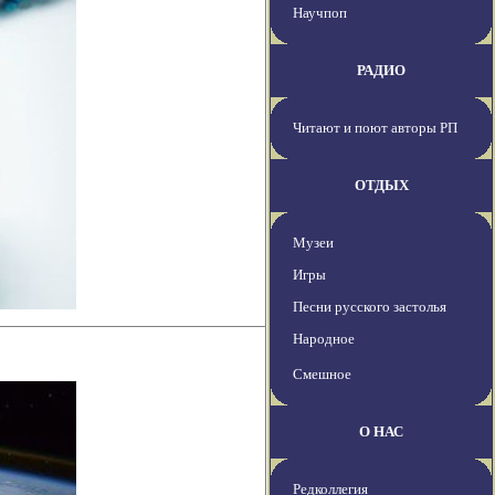
Научпоп
РАДИО
Читают и поют авторы РП
ОТДЫХ
Музеи
Игры
Песни русского застолья
Народное
Смешное
О НАС
Редколлегия