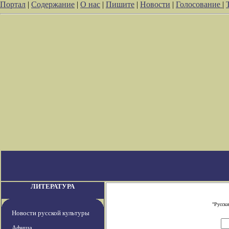
Портал
|
Содержание
|
О нас
|
Пишите
|
Новости
|
Голосование
|
ЛИТЕРАТУРА
"Русски
Новости русской культуры
Афиша