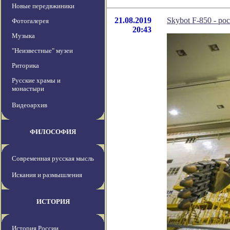
Новые передвжиники
21.08.2019
Skybot F-850 - р
Фотогалерея
20:43
Музыка
"Неизвестные" музеи
Риторика
Русские храмы и
монастыри
Видеоархив
ФИЛОСОФИЯ
Современная русская мысль
Искания и размышления
ИСТОРИЯ
История России