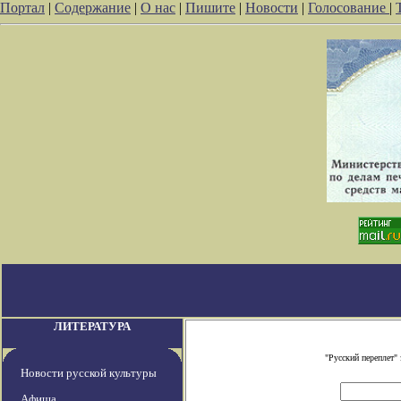
Портал
|
Содержание
|
О нас
|
Пишите
|
Новости
|
Голосование
|
ЛИТЕРАТУРА
"Русский переплет"
Новости русской культуры
Афиша