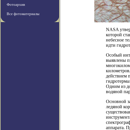
Фотоархив
Все фотоматериалы
NASA утвер
которой ста
небесное те
идти гидрот
Особый инте
выявлены пр
многокилом
километров,
действием 
гидротерма
Одним из д
водяной пар
Основной за
ледяной ко
существова
инструмента
спектрограф
аппарата. 