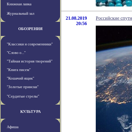
Книжная лавка
Журнальный зал
21.08.2019
Российские спутн
20:56
ОБОЗРЕНИЯ
"Классики и современники"
"Слово о..."
"Тайная история творений"
"Книга писем"
"Кошачий ящик"
"Золотые прииски"
"Сердитые стрелы"
КУЛЬТУРА
Афиша