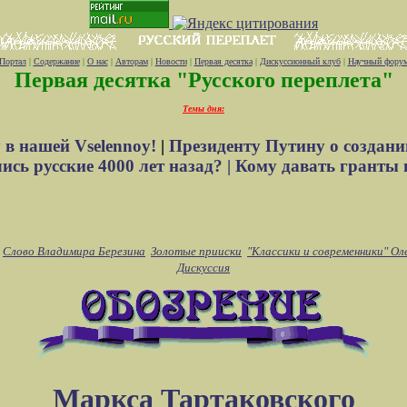
Портал
|
Содержание
|
О нас
|
Авторам
|
Новости
|
Первая десятка
|
Дискуссионный клуб
|
Научный фору
Первая десятка "Русского переплета"
Темы дня:
 в нашей Vselennoy!
|
Президенту Путину о создани
сь русские 4000 лет назад? |
Кому давать гранты 
Слово Владимира Березина
Золотые прииски
"Классики и современники" Ол
Дискуссия
Маркса Тартаковского