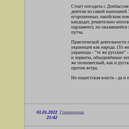
Стоит погодить с Донбассом 
деятели из самой нынешней 
огорошенных лакейским пов
кандидат, решительно оппоз
парламент), но оказавшийся 
путча.
Практической деятельности 
украинцев как народа. (То ж
украинцы - "те же русские" -
и хорваты, объединённые хот
же полновесный, как и русск
против ветра.
Но нацистская власть - да и
01.01.2022
Гравитация.
21:42