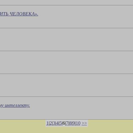
УБИТЬ ЧЕЛОВЕКА».
му интеллекту.
1
|
2
|
3
|
4
|
5
|6|
7
|
8
|
9
|
10
>>