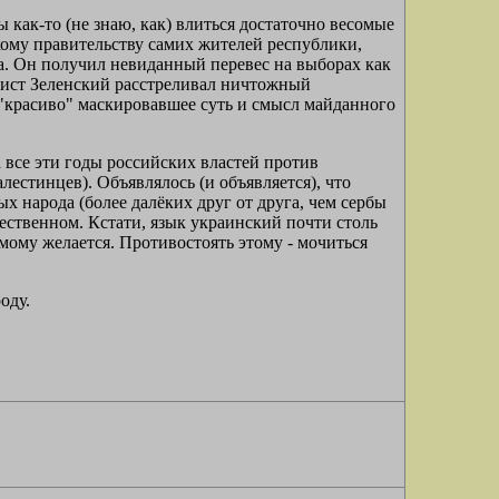
как-то (не знаю, как) влиться достаточно весомые
ому правительству самих жителей республики,
 Он получил невиданный перевес на выборах как
тист Зеленский расстреливал ничтожный
 "красиво" маскировавшее суть и смысл майданного
 все эти годы российских властей против
естинцев). Объявлялось (и объявляется), что
ых народа (более далёких друг от друга, чем сербы
щественном. Кстати, язык украинский почти столь
амому желается. Противостоять этому - мочиться
оду.