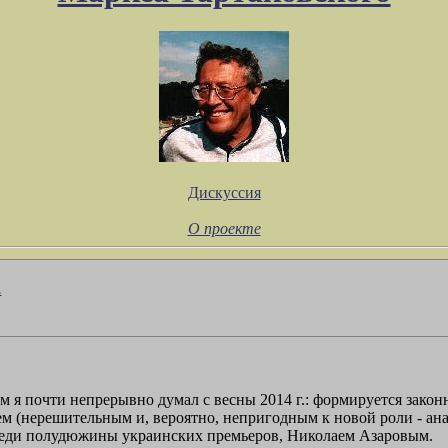
Дискуссия
О проекте
.
ём я почти непрерывно думал с весны 2014 г.: формируется закон
 (нерешительным и, вероятно, непригодным к новой роли - анал
реди полудюжины украинских премьеров, Николаем Азаровым.