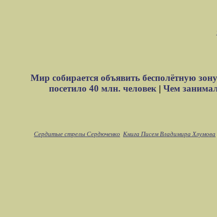
Мир собирается объявить бесполётную зону
посетило 40 млн. человек
|
Чем занимали
Сердитые стрелы Сердюченко
Книга Писем Владимира Хлумова