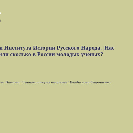
м
и Института Истории Русского Народа.
|
Нас
или сколько в России молодых ученых?
ега Павлова
"Тайная история творений" Владислава Отрошенко