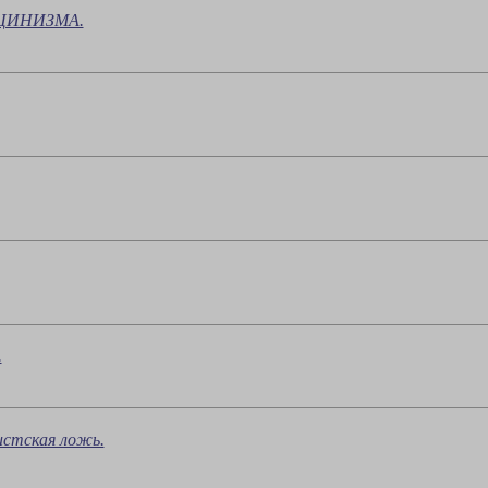
ЦИНИЗМА.
.
истская ложь.