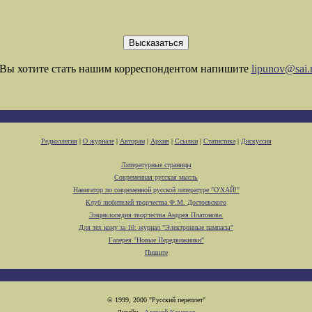
Вы хотите стать нашим корреспондентом напишите
lipunov@sai.
Редколлегия
|
О журнале
|
Авторам
|
Архив
|
Ссылки
|
Статистика
|
Дискуссия
Литературные страницы
Современная русская мысль
Навигатор по современной русской литературе "О'ХАЙ!"
Клуб любителей творчества Ф.М. Достоевского
Энциклопедия творчества Андрея Платонова
Для тех кому за 10: журнал "Электронные пампасы"
Галерея "Новые Передвижники"
Пишите
© 1999, 2000 "Русский переплет"