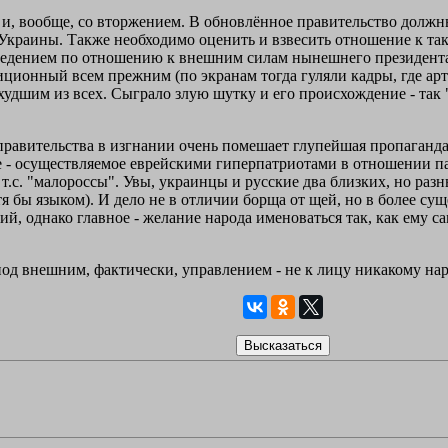
и, вообще, со вторжением. В обновлённое правительство должны 
Украины. Также необходимо оценить и взвесить отношение к так
едением по отношению к внешним силам нынешнего президента.
иционный всем прежним (по экранам тогда гуляли кадры, где ар
худшим из всех. Сыграло злую шутку и его происхождение - так
правительства в изгнании очень помешает глупейшая пропаганда
е - осуществляемое еврейскими гиперпатриотами в отношении пал
 т.с. "малороссы". Увы, украинцы и русские два близких, но разн
я бы языком). И дело не в отличии борща от щей, но в более су
ий, однако главное - желание народа именоваться так, как ему с
 под внешним, фактически, управлением - не к лицу никакому нар