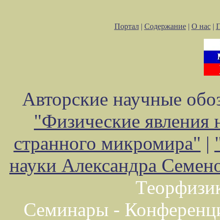
Портал
|
Содержание
|
О нас
|
Авторские научные обоз
"Физические явления 
странного микромира"
|
науки Александра Семен
Теорфизи
Семинары - Конференц