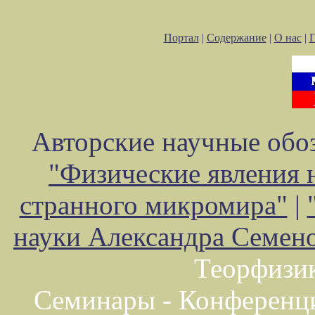
Портал
|
Содержание
|
О нас
|
Авторские научные обоз
"Физические явления 
странного микромира"
|
науки Александра Семен
Теорфизи
Семинары - Конференц