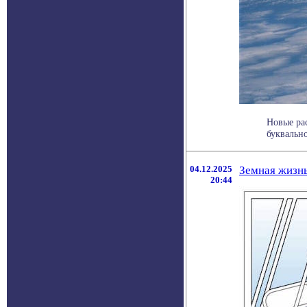
Новые ра
буквально
04.12.2025
Земная жизнь
20:44