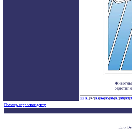
Животные
однотипны
<<
81
|82|
83
|
84
|
85
|
86
|
87
|
88
|
89
|
9
Помощь корреспонденту
Если Вы