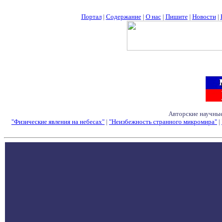
Портал
|
Содержание
|
О нас
|
Пишите
|
Новости
|
Авторские научные
"Физические явления на небесах"
|
"Неизбежность странного микромира"
|
Семинары - Конфе