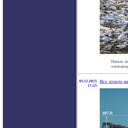
Начало з
хлюпающая
05.12.2025
Все золото м
17:25