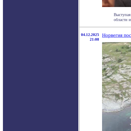
Выступая
области и
04.12.2025
Норвегия пос
21:08