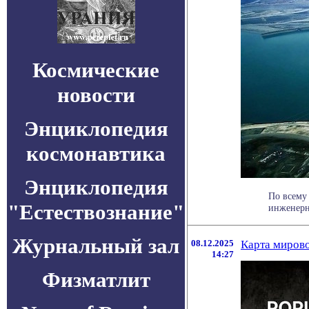
Космические
новости
Энциклопедия
космонавтика
Энциклопедия
По всему
"Естествознание"
инженерны
Журнальный зал
08.12.2025
Карта мирово
14:27
Физматлит