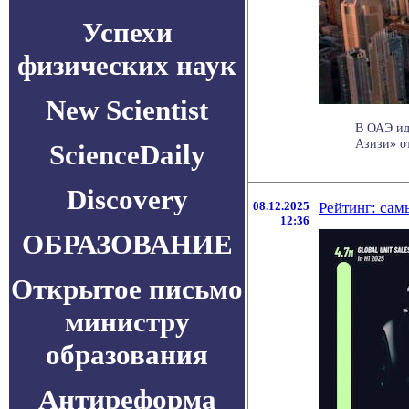
Успехи
физических наук
New Scientist
В ОАЭ ид
Азизи» от
ScienceDaily
.
Discovery
08.12.2025
Рейтинг: са
12:36
ОБРАЗОВАНИЕ
Открытое письмо
министру
образования
Антиреформа