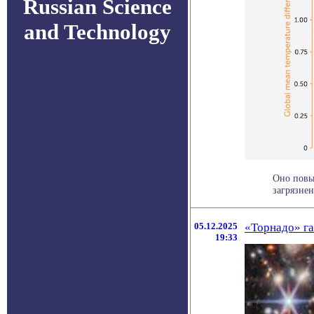
Russian Science
and Technology
Оно повы
загрязнен
05.12.2025
«Торнадо» га
19:33