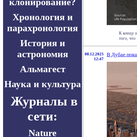
клонирование?
Хронология и
парахронология
К концу 
того, что
История и
астрономия
08.12.2025
В Дубае пока
12:47
Альмагест
Наука и культура
Журналы в
сети:
Nature