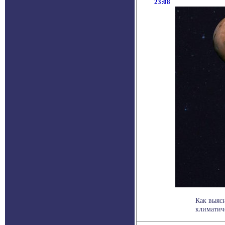
23:08
Как выясн
климатиче