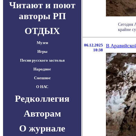
Читают и поют
авторы РП
Сегодня 
ОТДЫХ
крайне су
Музеи
06.12.2025
В Аравийско
10:38
Игры
Песни русского застолья
Народное
Смешное
О НАС
Редколлегия
Авторам
О журнале