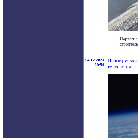
Норвегия
строитель
04.12.2025
Планируемые
20:56
телескопов