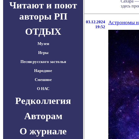
Сахара —
Читают и поют
здесь про
авторы РП
03.12.2024
Астрономы на
19:52
ОТДЫХ
Музеи
Игры
Песни русского застолья
Народное
Смешное
О НАС
Редколлегия
Авторам
О журнале