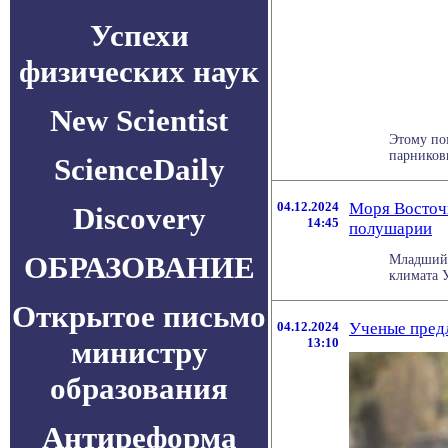
Успехи
физических наук
New Scientist
Этому по
парниковы
ScienceDaily
04.12.2024
Моря Восточ
Discovery
14:45
полушарии
ОБРАЗОВАНИЕ
Младший 
климата У
Открытое письмо
04.12.2024
Ученые пред
министру
13:10
образования
Антиреформа