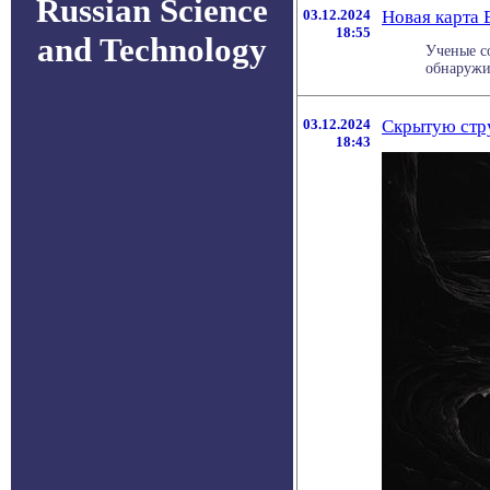
Russian Science
03.12.2024
Новая карта
18:55
and Technology
Ученые с
обнаружи
03.12.2024
Скрытую стр
18:43