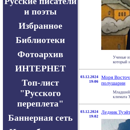
Русские писатели
и поэты
Избранное
Библиотеки
Фотоархив
Ученые и
который н
ИНТЕРНЕТ
03.12.2024
Моря Восточ
Топ-лист
19:06
полушарии
"Русского
Младший 
климата У
переплета"
03.12.2024
Ледник Туэйт
Баннерная сеть
19:02