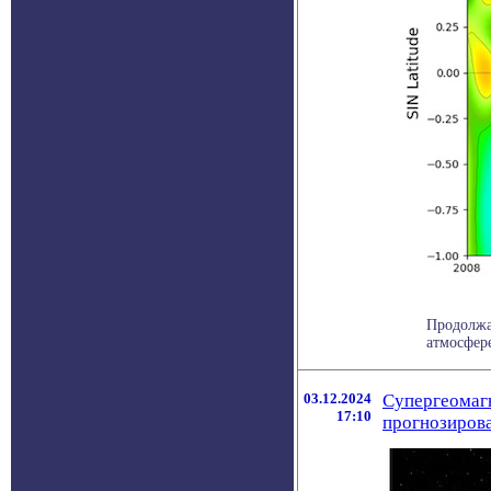
Продолжа
атмосфере
03.12.2024
Супергеомагн
17:10
прогнозиров