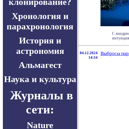
клонирование?
Хронология и
парахронология
С внедрен
История и
интуиция 
астрономия
04.12.2024
Выбросы парн
14:54
Альмагест
Наука и культура
Журналы в
сети:
Nature