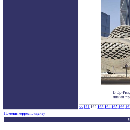
В Эр-Рия
линии пр
<<
161
|162|
163
|
164
|
165
|
166
|
16
Помощь корреспонденту
Н