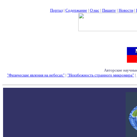
Портал
|
Содержание
|
О нас
|
Пишите
|
Новости
|
Авторские научные
"Физические явления на небесах"
|
"Неизбежность странного микромира"
|
Семинары - Конфе