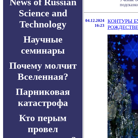
News of Russian
подсказки
Science and
04.12.2024
КОНТУРЫ Б
Technology
16:23
РОЖДЕСТВЕ
Научные
семинары
Почему молчит
Вселенная?
Парниковая
катастрофа
Кто перым
провел