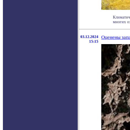
Климатич
многих оз
03.12.2024
Оценены зап
15:15