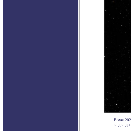
В мае 20
за два де