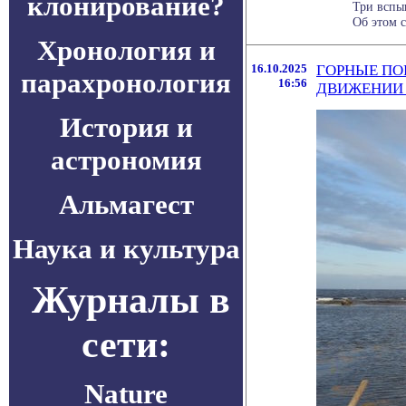
клонирование?
Три вспы
Об этом с
Хронология и
16.10.2025
ГОРНЫЕ ПО
парахронология
16:56
ДВИЖЕНИИ 
История и
астрономия
Альмагест
Наука и культура
Журналы в
сети:
Nature