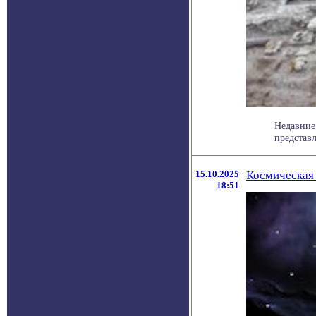
Недавние
представл
15.10.2025
Космическая 
18:51