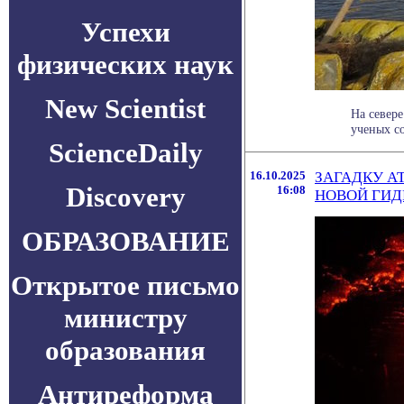
Успехи
физических наук
New Scientist
На север
ученых со
ScienceDaily
16.10.2025
ЗАГАДКУ А
Discovery
16:08
НОВОЙ ГИ
ОБРАЗОВАНИЕ
Открытое письмо
министру
образования
Антиреформа