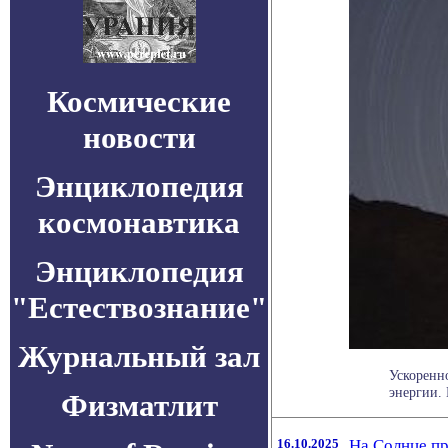
Космические
новости
Энциклопедия
космонавтика
Энциклопедия
"Естествознание"
Журнальный зал
Ускоренн
энергии. 
Физматлит
16.10.2025
На Солнце пр