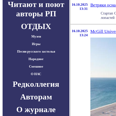
Читают и поют
16.10.2025
Ветряки осна
13:31
авторы РП
Стартап G
лопастей 
ОТДЫХ
16.10.2025
McGill Unive
13:24
Музеи
Игры
Песни русского застолья
Народное
Смешное
О НАС
Редколлегия
Авторам
О журнале