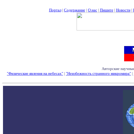
Портал
|
Содержание
|
О нас
|
Пишите
|
Новости
|
Авторские научные
"Физические явления на небесах"
|
"Неизбежность странного микромира"
|
Семинары - Конфе