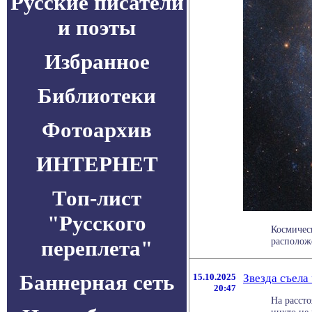
Русские писатели
и поэты
Избранное
Библиотеки
Фотоархив
ИНТЕРНЕТ
Топ-лист
"Русского
Космичес
расположе
переплета"
Баннерная сеть
15.10.2025
Звезда съела
20:47
На расст