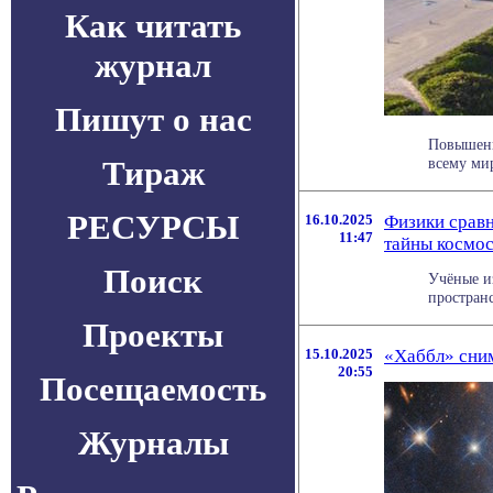
Как читать
журнал
Пишут о нас
Повышени
Тираж
всему мир
РЕСУРСЫ
16.10.2025
Физики сравн
11:47
тайны космо
Поиск
Учёные и
пространс
Проекты
15.10.2025
«Хаббл» сним
20:55
Посещаемость
Журналы