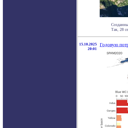
Созданны
Так, 28 с
15.10.2025
Годовую потр
20:01