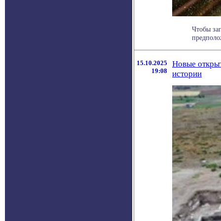
Чтобы за
предполож
15.10.2025
Новые открыт
19:08
истории