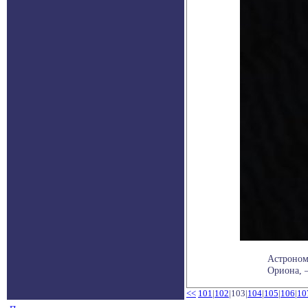
Астрономы
Ориона, —
<<
101
|
102
|103|
104
|
105
|
106
|
10