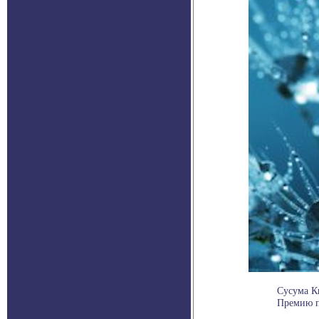
Сусума Ки
Премию пр