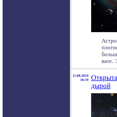
Астро
плотн
больш
вате. Э
11.08.2024
Открыта
18:19
дырой