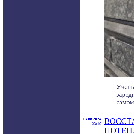
Учены
зарод
самом
13.08.2024
ВОССТ
23:19
ПОТЕП