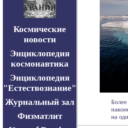
Космические
новости
Энциклопедия
космонавтика
Энциклопедия
"Естествознание"
Журнальный зал
Более 
након
Физматлит
на одн