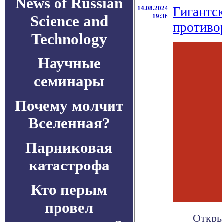
News of Russian
14.08.2024
Гигантск
Science and
19:36
противо
Technology
Научные
семинары
Почему молчит
Вселенная?
Парниковая
катастрофа
Кто перым
провел
Откры