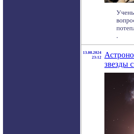
Учены
вопро
потеп
.
13.08.2024
Астроно
23:12
звезды 