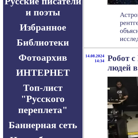
Русские писатели
и поэты
Астро
рентг
Избранное
объяс
исслед
Библиотеки
Фотоархив
14.08.2024
Робот с
14:34
людей в
ИНТЕРНЕТ
Топ-лист
"Русского
переплета"
Баннерная сеть