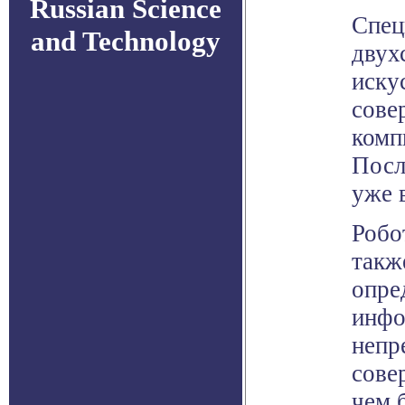
Russian Science
Спец
and Technology
двух
иску
сове
комп
Посл
уже 
Робо
такж
опре
инфо
непр
сове
чем 