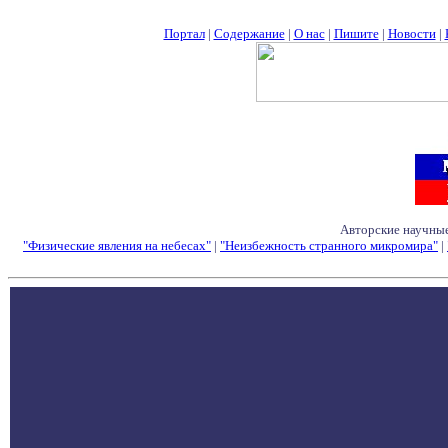
Портал
|
Содержание
|
О нас
|
Пишите
|
Новости
|
Авторские научные
"Физические явления на небесах"
|
"Неизбежность странного микромира"
|
Семинары - Конфе