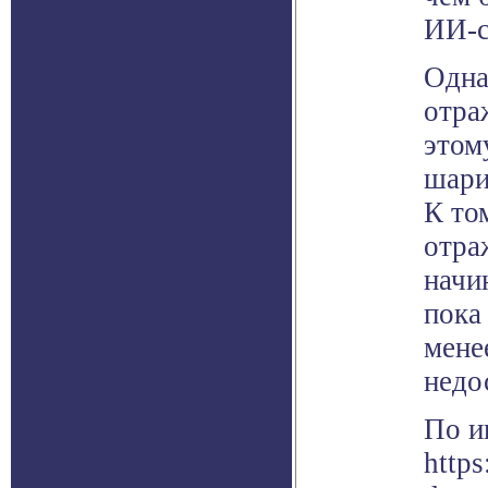
ИИ-с
Одна
отра
этом
шари
К то
отра
начи
пока
мене
недо
По и
https