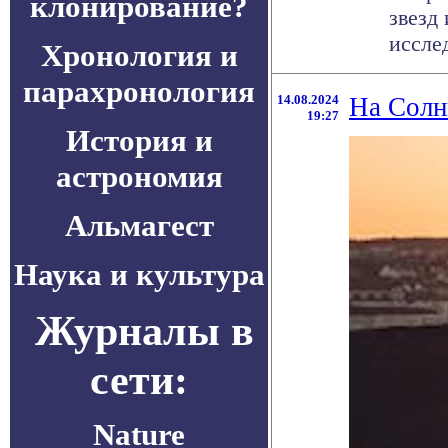
клонирование?
звезд
иссле
Хронология и
парахронология
14.08.2024
На Солн
19:27
История и
астрономия
Альмагест
Наука и культура
Журналы в
сети:
Nature