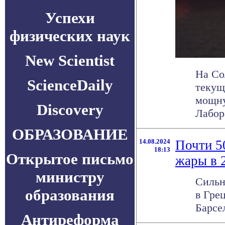
Успехи
физических наук
New Scientist
На Со
ScienceDaily
текущ
мощну
Discovery
Лабора
ОБРАЗОВАНИЕ
14.08.2024
Почти 5
18:13
Открытое письмо
жары в 
министру
Сильн
образования
в Гре
Барсе
Антиреформа