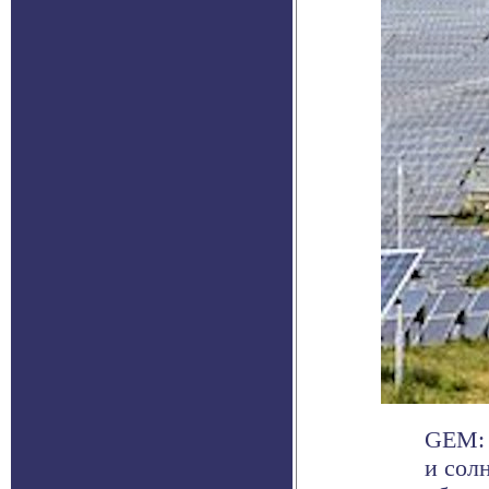
GEM: 
и сол