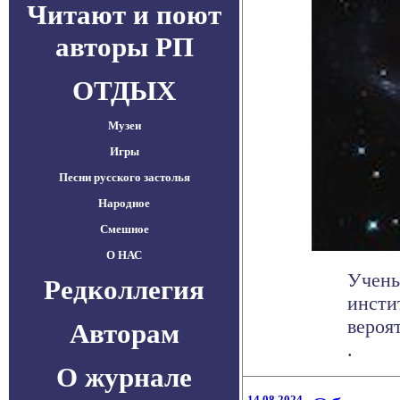
Читают и поют
авторы РП
ОТДЫХ
Музеи
Игры
Песни русского застолья
Народное
Смешное
О НАС
Учены
Редколлегия
инсти
вероя
Авторам
.
О журнале
14.08.2024