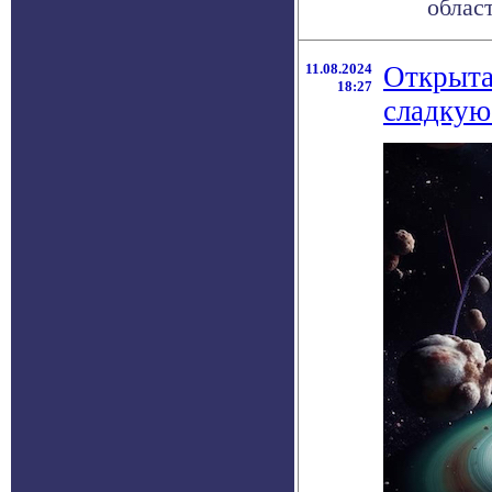
облас
11.08.2024
Открыта
18:27
сладкую 