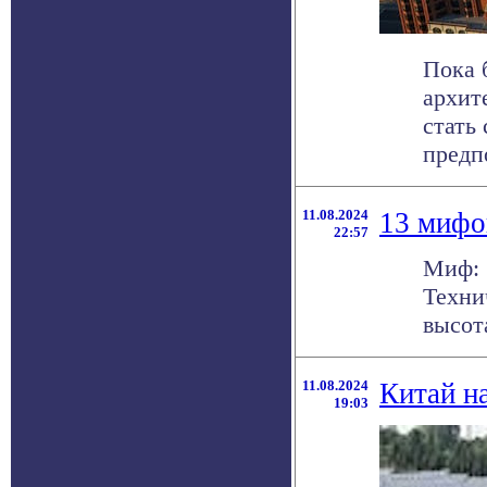
Пока 
архит
стать
предпо
11.08.2024
13 мифо
22:57
Миф: 
Техни
высот
11.08.2024
Китай н
19:03