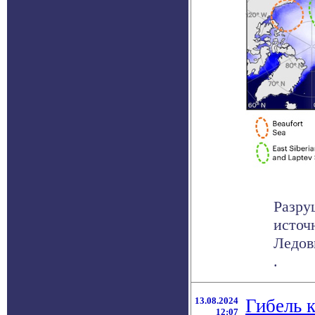
Разру
источ
Ледов
.
13.08.2024
Гибель к
12:07