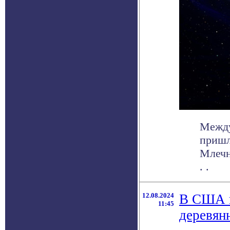
Между
пришл
Млечн
. .
12.08.2024
В США п
11:45
деревян