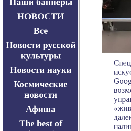
Наши баннеры
НОВОСТИ
Все
Новости русской
культуры
Спец
Новости науки
иску
Goog
Космические
возм
новости
упра
Афиша
«жив
дале
The best of
нали