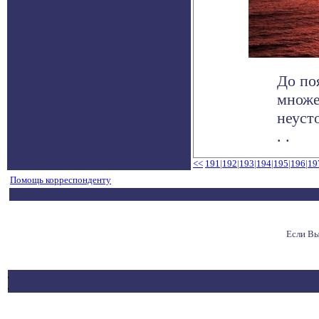
До по
множе
неуст
. .
<<
191
|
192
|
193
|
194
|
195
|
196
|
19
Помощь корреспонденту
Если Вы