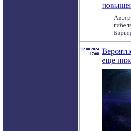
повышен
Австр
гибел
Барьер
12.08.2024
Вероятн
17:08
еще ниж