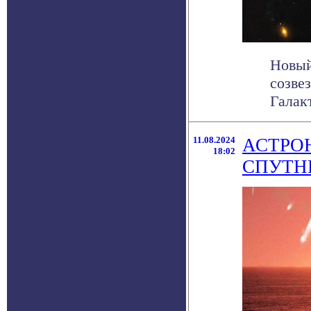
Новый
созве
Галак
11.08.2024
АСТРО
18:02
СПУТН