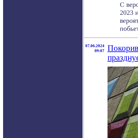
С вер
2023 
вероя
побьет 
07.06.2024
Покорив
09:07
праздну