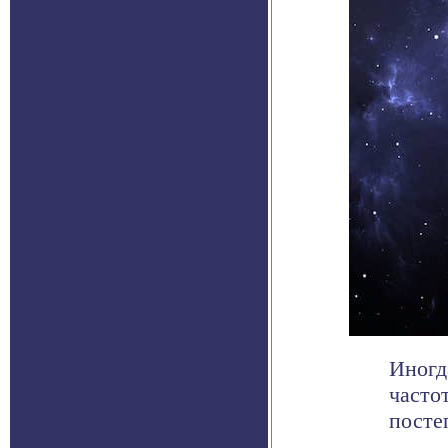
Иногд
часто
посте
.