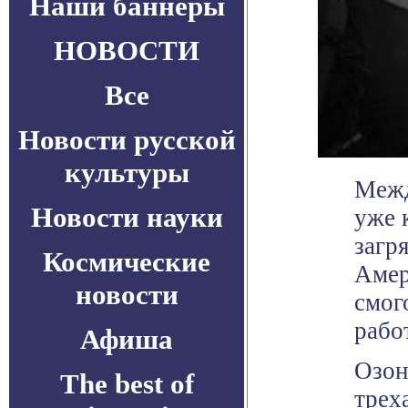
Наши баннеры
НОВОСТИ
Все
Новости русской
культуры
Межд
Новости науки
уже 
загр
Космические
Амер
новости
смог
рабо
Афиша
Озон
The best of
трех