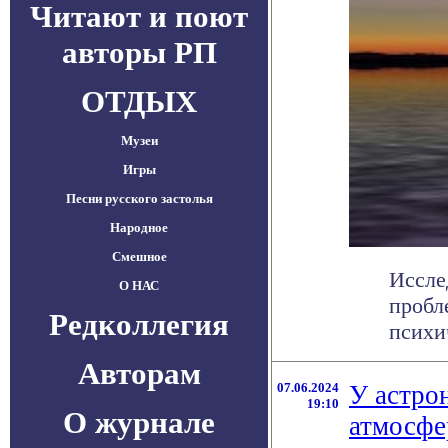
Читают и поют
авторы РП
ОТДЫХ
Музеи
Игры
Песни русского застолья
Народное
Смешное
Иссле
О НАС
пробл
Редколлегия
психич
Авторам
07.06.2024
У астро
19:10
О журнале
атмосфе