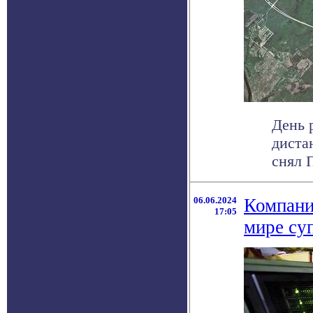
День 
диста
снял 
06.06.2024
Компани
17:05
мире су