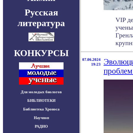
Русская
VIP д
литература
учены
Гренл
крупны
КОНКУРСЫ
07.06.2024
Эволюци
19:23
проблем
Для молодых биологов
БИБЛИОТЕКИ
Библиотека Хроноса
Научпоп
РАДИО