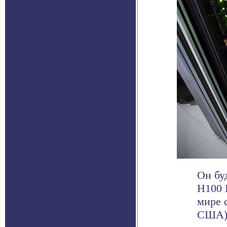
Он бу
H100 
мире 
США). 