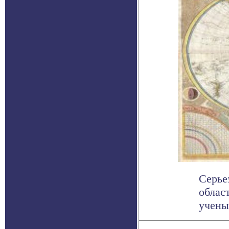
Серье
облас
учены