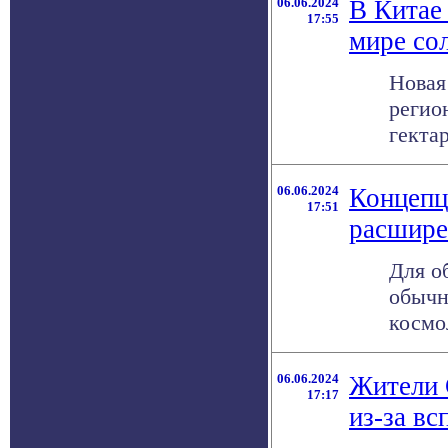
06.06.2024
В Китае
17:55
мире со
Новая
регио
гектар
06.06.2024
Концепц
17:51
расшире
Для о
обычн
космо
06.06.2024
Жители 
17:17
из-за в