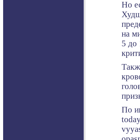
Но е
Худш
пред
на м
5 до
крит
Такж
кров
голо
приз
По и
today
vyya
opas