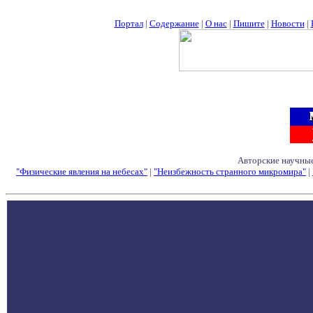
Портал
|
Содержание
|
О нас
|
Пишите
|
Новости
|
Авторские научные
"Физические явления на небесах"
|
"Неизбежность странного микромира"
|
Семинары - Конфе