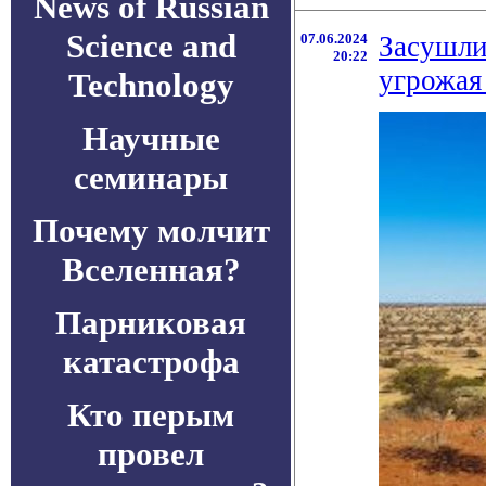
News of Russian
Science and
07.06.2024
Засушли
20:22
угрожая
Technology
Научные
семинары
Почему молчит
Вселенная?
Парниковая
катастрофа
Кто перым
провел