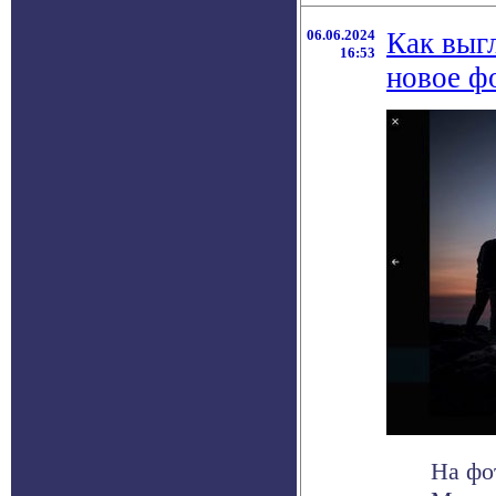
06.06.2024
Как выг
16:53
новое ф
На фо