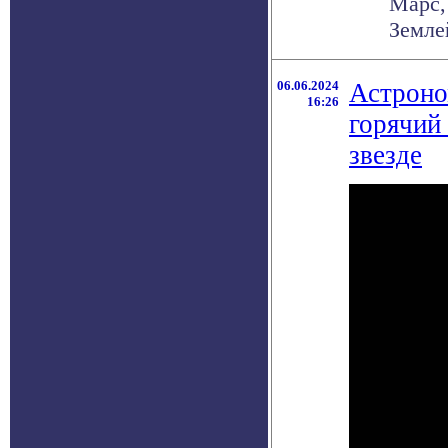
Марс,
Земле
06.06.2024
Астроно
16:26
горячий 
звезде