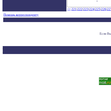
<<
221
|
222
|
223
|
224
|
225
|
226
|
22
Помощь корреспонденту
Если Вы