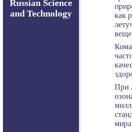
Russian Science
прир
and Technology
как 
лету
веще
Кома
част
каче
здор
При 
озон
милл
стан
мира