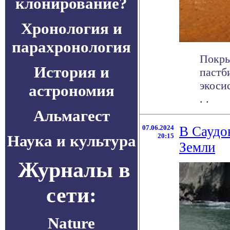
клонирование?
Хронология и
парахронология
Покры
История и
пастб
экоси
астрономия
. .
Альмагест
07.06.2024
В Саудо
Наука и культура
20:15
Земли
Журналы в
сети:
Nature