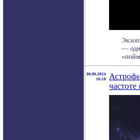
Экзоп
— одн
«пойма
06.06.2024
Астрофи
16:18
частоте