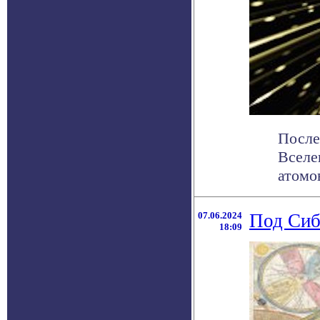
После
Вселе
атомо
07.06.2024
Под Сиб
18:09