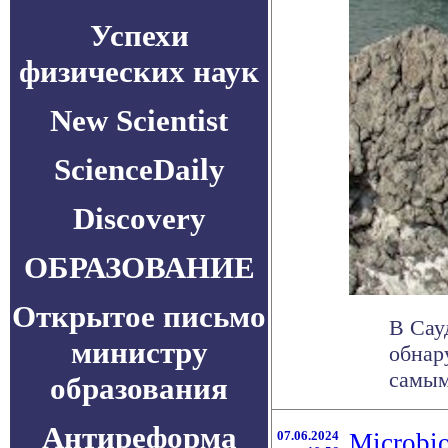
Успехи
физических наук
New Scientist
ScienceDaily
Discovery
ОБРАЗОВАНИЕ
Открытое письмо
В Сау
министру
обнар
самым
образования
Антиреформа
07.06.2024
Microbi