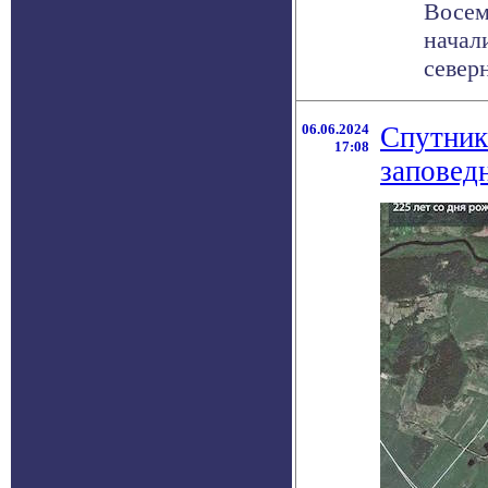
Восем
начал
север
06.06.2024
Спутник
17:08
заповед