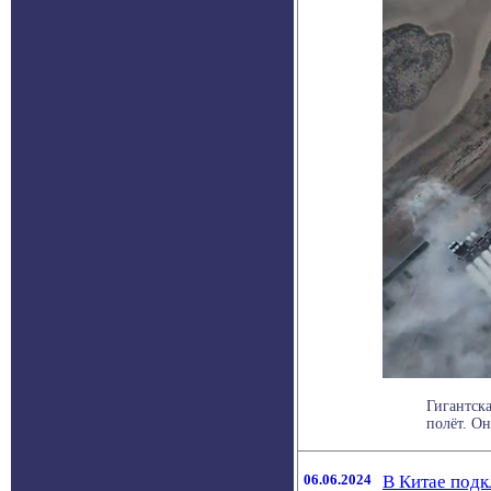
Гигантск
полёт. Он
06.06.2024
В Китае под