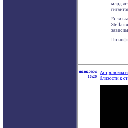
млрд ле
гиганто
Если вы
Stellar
зависим
По инфо
06.06.2024
Астрономы на
16:26
близости к с