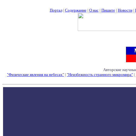
Портал
|
Содержание
|
О нас
|
Пишите
|
Новости
|
Авторские научные
"Физические явления на небесах"
|
"Неизбежность странного микромира"
|
Семинары - Конфе