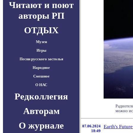
Читают и поют
авторы РП
ОТДЫХ
Музеи
Игры
Песни русского застолья
Народное
Смешное
О НАС
Редколлегия
Радиотел
Авторам
можно исп
О журнале
07.06.2024
Earth's Futu
18:49