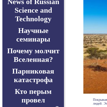
News of Russian
Science and
Technology
Научные
семинары
Почему молчит
Вселенная?
Парниковая
катастрофа
Кто перым
провел
Покрывая
людей. Эт