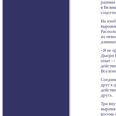
ранним 
в Велик
соцсети
На изоб
выровне
Располо
их нево
длинны
«Я не п
Дьюри L
опыт — 
действи
Вселенн
Соедине
друг к 
действи
друга.
Три вну
выравни
восемь 