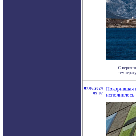
С вероятн
температу
07.06.2024
Покорившая м
09:07
исполнилось 