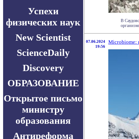
Успехи
физических наук
В Саудов
организм
New Scientist
07.06.2024
Microbiome: 
19:56
ScienceDaily
Discovery
ОБРАЗОВАНИЕ
Открытое письмо
министру
образования
Антиреформа