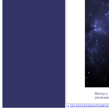
Иногда у
увеличива
<<
221
|
222
|
223
|
224
|
225
|
226
|
22