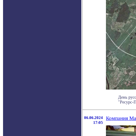
День рус
"Ресурс-П
06.06.2024
Компания Ма
17:05