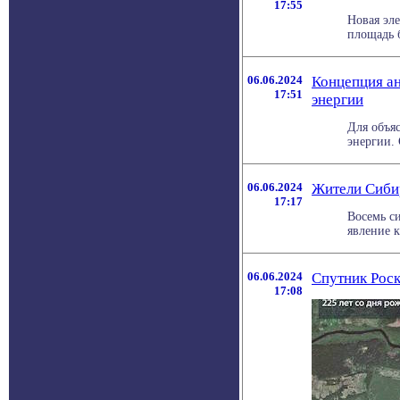
17:55
Новая эл
площадь б
06.06.2024
Концепция ан
17:51
энергии
Для объя
энергии. 
06.06.2024
Жители Сибир
17:17
Восемь с
явление к
06.06.2024
Спутник Рос
17:08