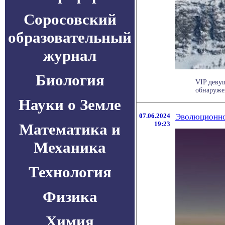
Соросовский
образовательный
журнал
Биология
VIP деву
обнаружен
Науки о Земле
07.06.2024
Эволюционно
19:23
Математика и
Механика
Технология
Физика
Химия