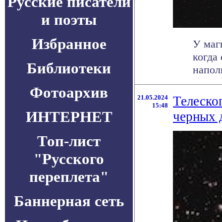
Русские писатели
и поэты
Избранное
У маг
когда
Библиотеки
напол
Фотоархив
21.05.2024
Телеско
15:48
ИНТЕРНЕТ
черных 
Топ-лист
"Русского
переплета"
Баннерная сеть