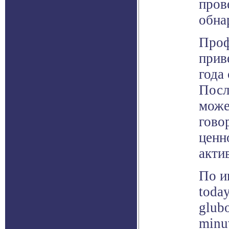
пров
обна
Проф
прив
года
Посл
може
гово
ценн
акти
По и
toda
glubo
minu