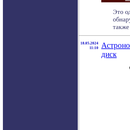
Это о
обнар
также 
18.05.2024
Астроно
11:10
диск