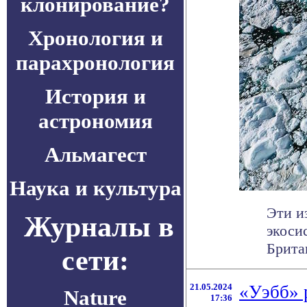
клонирование?
Хронология и
парахронология
История и
астрономия
Альмагест
Наука и культура
Эти и
Журналы в
экоси
Брита
сети:
21.05.2024
«Уэбб» р
Nature
17:36