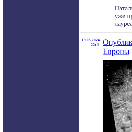
Натал
уже п
лауре
19.05.2024
Опублик
22:11
Европы