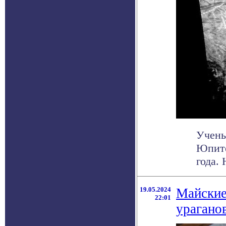
Учены
Юпите
года.
19.05.2024
Майские
22:01
урагано