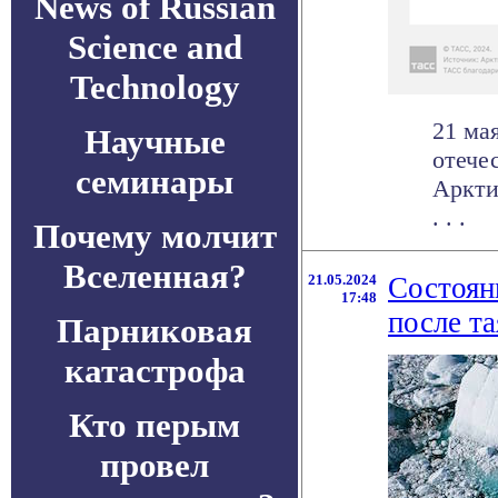
News of Russian
Science and
Technology
21 ма
Научные
отече
семинары
Аркти
. . .
Почему молчит
Вселенная?
21.05.2024
Состоян
17:48
после та
Парниковая
катастрофа
Кто перым
провел