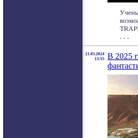
Учены
возмо
TRAPP
. . .
21.05.2024
В 2025 г
13:55
фантаст