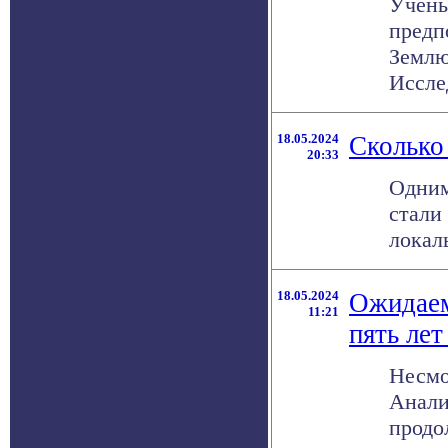
Учены
предп
Землю
Исслед
18.05.2024
Сколько
20:33
Одним
стали
локал
18.05.2024
Ожидаем
11:21
пять лет
Несмо
Анали
продо