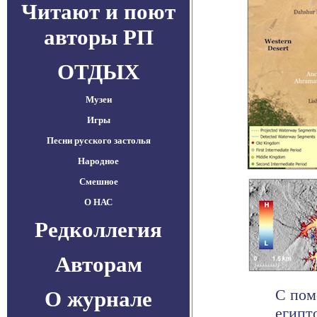
Читают и поют
авторы РП
ОТДЫХ
Музеи
Игры
Песни русского застолья
Народное
Смешное
О НАС
Редколлегия
Авторам
С пом
О журнале
египт