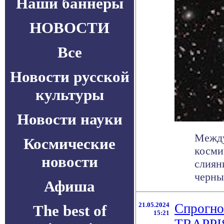
Наши баннеры
НОВОСТИ
Все
Новости русской
культуры
Новости науки
Между
Космические
косми
новости
слиян
черных
Афиша
21.05.2024
Спрогно
The best of
15:21