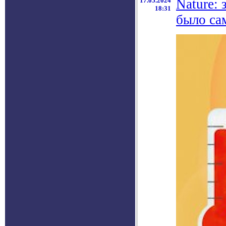
17.05.2024
Nature: 
18:31
было са