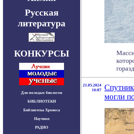
Русская
литература
КОНКУРСЫ
Масси
котор
гораз
21.05.2024
Спутник
16:07
Для молодых биологов
могли п
БИБЛИОТЕКИ
Библиотека Хроноса
Научпоп
РАДИО