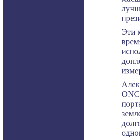
лучш
през
Эти 
врем
испо
допл
изме
Алек
ONC,
порт
земл
долг
одно