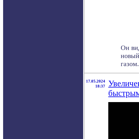
Он ви
новый
газом.
17.05.2024
Увеличе
18:37
быстрым