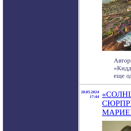
Автор
«Кидд
еще од
20.05.2024
«СОЛН
17:44
СЮРПР
МАРИЕ