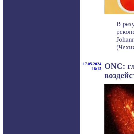
В рез
рекон
Johann
(Чехия)
17.05.2024
ONC: г
18:15
воздейс