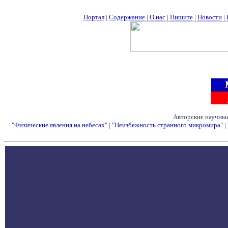
Портал
|
Содержание
|
О нас
|
Пишите
|
Новости
|
Авторские научные
"Физические явления на небесах"
|
"Неизбежность странного микромира"
|
Семинары - Конфе