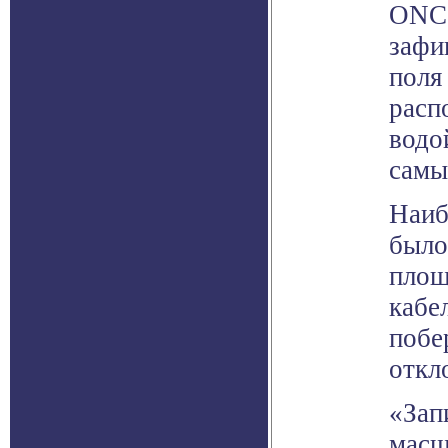
ONC,
зафи
поля
расп
водо
самы
Наиб
было
площ
кабе
побе
откл
«Зап
масш