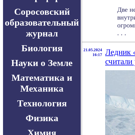
Две н
Соросовский
внутр
образовательный
огром
журнал
. . .
Биология
21.05.2024
Ледник 
16:17
считали
Науки о Земле
Математика и
Механика
Технология
Физика
Химия