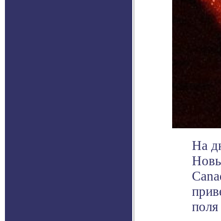
На д
Новы
Cana
прив
поля