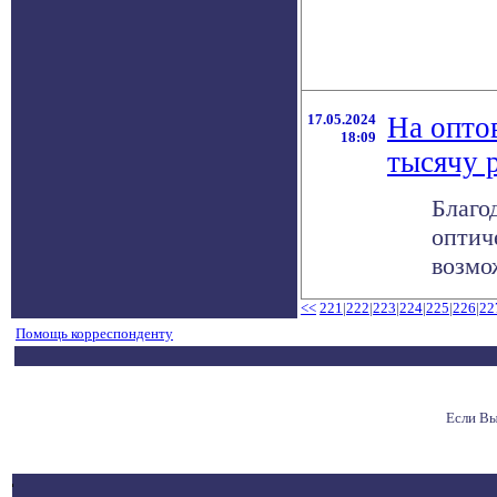
17.05.2024
На опто
18:09
тысячу 
Благо
оптич
возмо
<<
221
|
222
|
223
|
224
|
225
|
226
|
22
Помощь корреспонденту
Если Вы