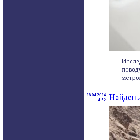
Иссле
повод
метров
28.04.2024
Найдены
14:52