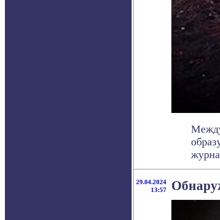
Между
образ
журнал
29.04.2024
Обнаруж
13:57