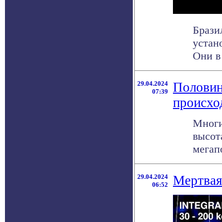
Брази
устан
Они в 
29.04.2024
Половин
07:39
происхо
Многи
высот
мегапо
29.04.2024
Мертвая
06:52