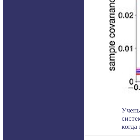
Учены
систе
когда 