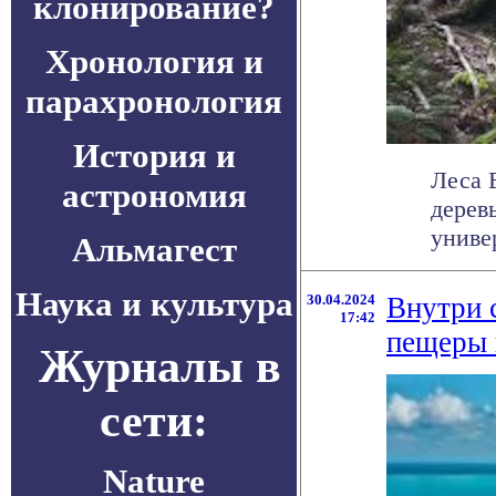
клонирование?
Хронология и
парахронология
История и
Леса 
астрономия
дерев
универ
Альмагест
Наука и культура
30.04.2024
Внутри 
17:42
пещеры 
Журналы в
сети:
Nature