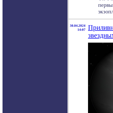
первы
экзопл
30.04.2024
Приливн
14:07
звездны