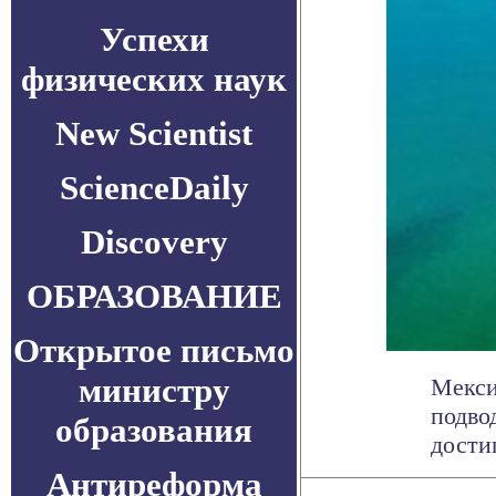
Успехи
физических наук
New Scientist
ScienceDaily
Discovery
ОБРАЗОВАНИЕ
Открытое письмо
министру
Мекси
подво
образования
достиг
Антиреформа