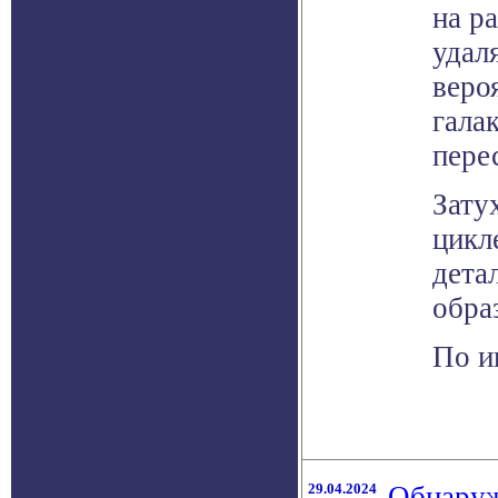
на р
удал
веро
гала
пере
Зату
цикл
дета
обра
По и
29.04.2024
Обнаруж