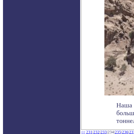
Наша 
больш
тоннел
<<
231
|
232
|
233
|234|
235
|
236
|
23