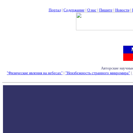
Портал
|
Содержание
|
О нас
|
Пишите
|
Новости
|
Авторские научные
"Физические явления на небесах"
|
"Неизбежность странного микромира"
|
Семинары - Конфе