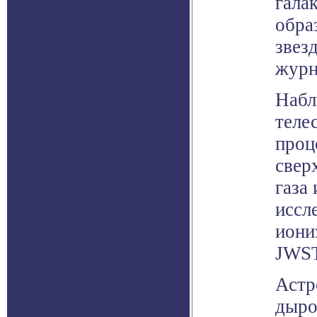
гала
обра
звез
журн
Набл
теле
проц
свер
газа
иссл
иони
JWST
Астр
дыро