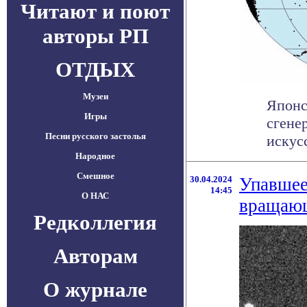
Читают и поют
авторы РП
ОТДЫХ
Музеи
Японс
Игры
сгене
Песни русского застолья
искус
Народное
Смешное
30.04.2024
Упавшее
14:45
О НАС
вращаю
Редколлегия
Авторам
О журнале