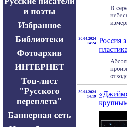
Русские писатели
В сер
и поэты
небес
измери
Избранное
Библиотеки
30.04.2024
Россия 
14:24
пластик
Фотоархив
Абсол
ИНТЕРНЕТ
произ
отходо
Топ-лист
"Русского
30.04.2024
«Джеймс
14:19
переплета"
крупным
Баннерная сеть