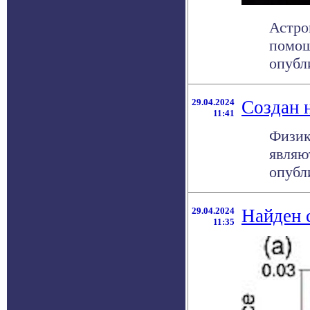
Астро
помощ
опубли
29.04.2024
Создан 
11:41
Физик
являю
опубли
29.04.2024
Найден 
11:35