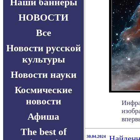
Наши баннеры
НОВОСТИ
Все
Новости русской
культуры
Новости науки
Космические
новости
Инфра
изобр
Афиша
вперв
The best of
30.04.2024
Найденн