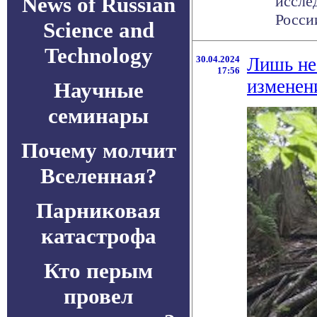
News of Russian
иссле
России
Science and
Technology
30.04.2024
Лишь не
17:56
изменен
Научные
семинары
Почему молчит
Вселенная?
Парниковая
катастрофа
Кто перым
провел