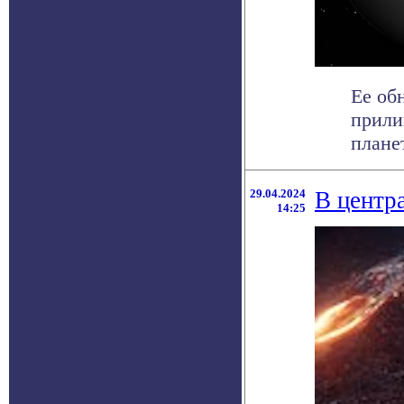
Ее об
прили
планет
29.04.2024
В центр
14:25