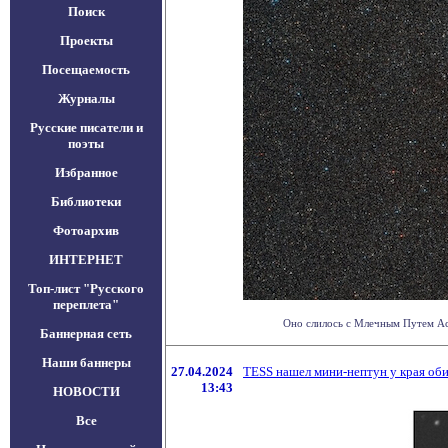
Поиск
Проекты
Посещаемость
Журналы
Русские писатели и
поэты
Избранное
Библиотеки
Фотоархив
ИНТЕРНЕТ
Топ-лист "Русского
переплета"
Оно слилось с Млечным Путем Аст
Баннерная сеть
Наши баннеры
27.04.2024
TESS нашел мини-нептун у края об
13:43
НОВОСТИ
Все