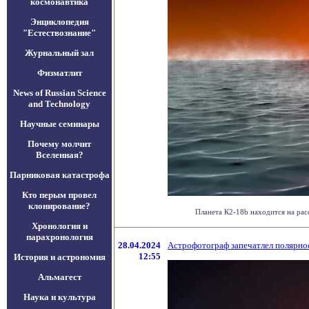
космонавтика
Энциклопедия
"Естествознание"
Журнальный зал
Физматлит
News of Russian Science
and Technology
Научные семинары
Почему молчит
Вселенная?
Парниковая катастрофа
Кто перым провел
клонирование?
Планета К2-18b находится на рас
Хронология и
парахронология
28.04.2024
Астрофотограф запечатлел полярно
12:55
История и астрономия
Альмагест
Наука и культура