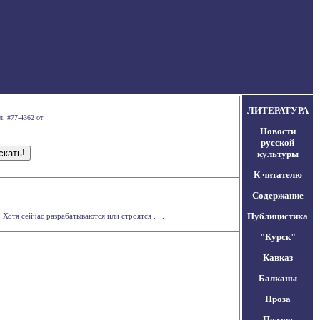
ЛИТЕРАТУРА
л. #77-4362 от
Новости
русской
культуры
К читателю
Содержание
Публицистика
отя сейчас разрабатываются или строятся . . .
"Курск"
Кавказ
Балканы
Проза
Поэзия