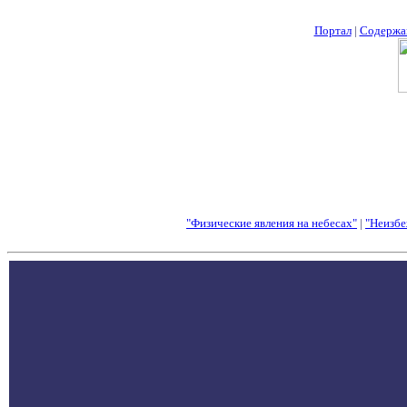
Портал
|
Содержа
"Физические явления на небесах"
|
"Неизбе