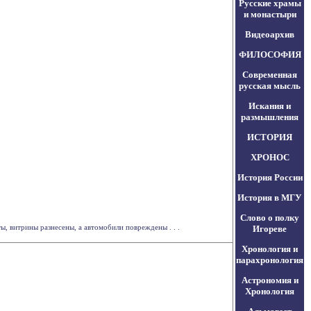
Русские храмы
и монастыри
Видеоархив
ФИЛОСОФИЯ
Современная
русская мысль
Искания и
размышления
ИСТОРИЯ
ХРОНОС
История России
История в МГУ
Слово о полку
, витрины разнесены, а автомобили повреждены . . .
Игореве
Хронология и
парахронология
Астрономия и
Хронология