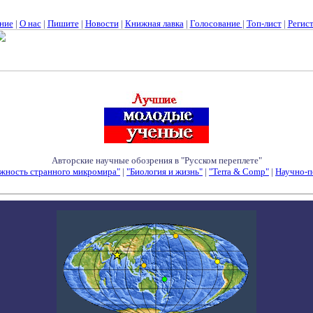
ние
|
О нас
|
Пишите
|
Новости
|
Книжная лавка
|
Голосование
|
Топ-лист
|
Регис
Авторские научные обозрения в "Русском переплете"
жность странного микромира"
|
"Биология и жизнь"
|
"Terra & Comp"
|
Научно-п
Семинары - Конференции - Симпозиумы - Конкурсы