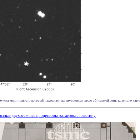
ужил мини-нептун, который находится на внутреннем краю обитаемой зоны красного карлика
озные двухэтажные процессоры размером с пластину