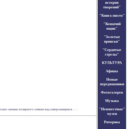
история
творений"
"Книга писем"
"Кошачий
ящик"
"Золотые
прииски"
"Сердитые
стрелы"
КУЛЬТУРА
Афиша
Новые
передвижники
Фотогалерея
Музыка
"Неизвестные"
ские снимки полярного сияния над извергающимся . . .
музеи
Риторика