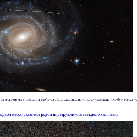
ов Астрономы определили свойства обнаруженных на снимках телескопа «Хаббл» малых тел
ездной массы оказалась родом из разрушенного звездного скопления