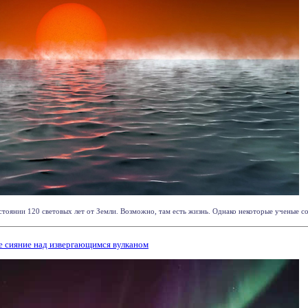
стоянии 120 световых лет от Земли. Возможно, там есть жизнь. Однако некоторые ученые с
е сияние над извергающимся вулканом