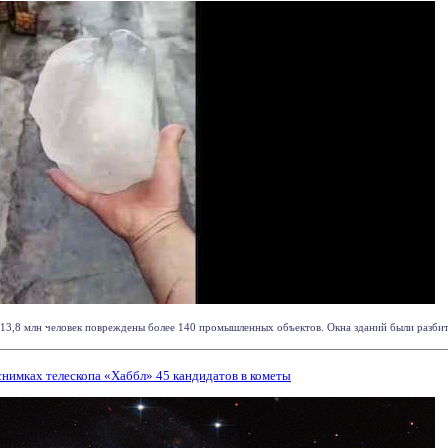
13,8 млн человек повреждены более 140 промышленных объектов. Окна зданий были разбиты
нимках телескопа «Хаббл» 45 кандидатов в кометы