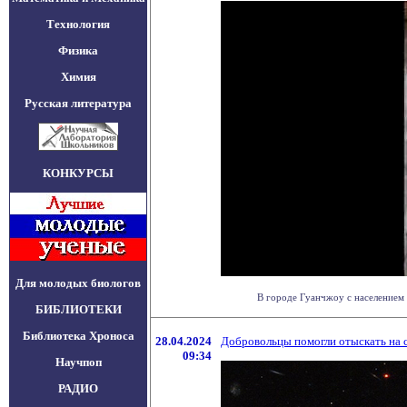
Технология
Физика
Химия
Русская литература
КОНКУРСЫ
Для молодых биологов
В городе Гуанчжоу с населением 
БИБЛИОТЕКИ
Библиотека Хроноса
28.04.2024
Добровольцы помогли отыскать на с
09:34
Научпоп
РАДИО