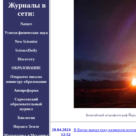
Журналы в
сети:
Nature
Успехи физических наук
New Scientist
ScienceDaily
Discovery
ОБРАЗОВАНИЕ
Открытое письмо
министру образования
Антиреформа
Соросовский
образовательный
журнал
Бельгийский астрофотограф Йерун
Биология
Науки о Земле
28.04.2024
В Китае выпал град размером почти
12:52
Математика и Механика