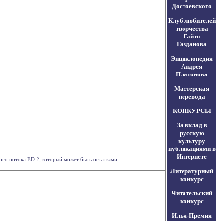
Достоевского
Клуб любителей
творчества
Гайто
Газданова
Энциклопедия
Андрея
Платонова
Мастерская
перевода
КОНКУРСЫ
За вклад в
русскую
культуру
публикациями в
Интернете
о потока ED-2, который может быть остатками . . .
Литературный
конкурс
Читательский
конкурс
Илья-Премия