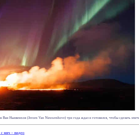
 Ван Ньювенхов (Jeroen Van Nieuwenhove) три года ждал и готовился, чтобы сделать эпиче
 с мяч – видео