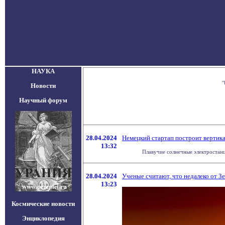
НАУКА
"
Новости
Научный форум
28.04.2024
Немецкий стартап построит верти
13:32
Плавучие солнечные электростанц
28.04.2024
Ученые считают, что недалеко от З
13:23
Космические новости
Энциклопедия