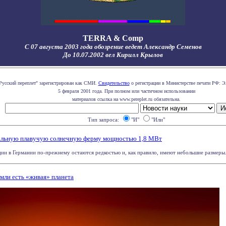
TERRA & Comp
С 07 августа 2003 года обозрение ведет Александр Семенов
До 10.07.2002 вел Кирилл Крылов
Русский переплет" зарегистрирован как СМИ.
Свидетельство
о регистрации в Министерстве печати РФ: Э
5 февраля 2001 года. При полном или частичном использовании
материалов ссылка на www.pereplet.ru обязательна.
Тип запроса:
"И"
"Или"
кальную плавучую солнечную ферму мощностью 1,8 МВт
ии в Германии по-прежнему остаются редкостью и, как правило, имеют небольшие размеры. Х
емли есть «живая» планета