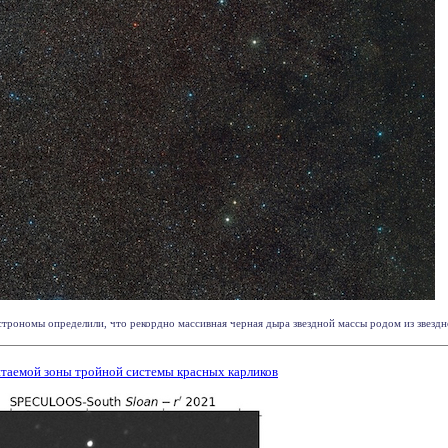
рономы определили, что рекордно массивная черная дыра звездной массы родом из звездног
итаемой зоны тройной системы красных карликов