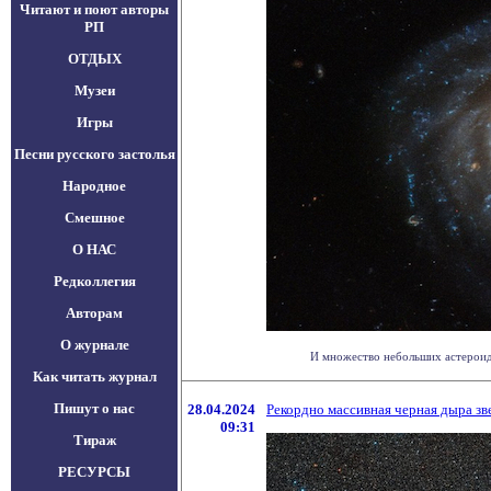
Читают и поют авторы
РП
ОТДЫХ
Музеи
Игры
Песни русского застолья
Народное
Смешное
О НАС
Редколлегия
Авторам
О журнале
И множество небольших астероид
Как читать журнал
Пишут о нас
28.04.2024
Рекордно массивная черная дыра зв
09:31
Тираж
РЕСУРСЫ