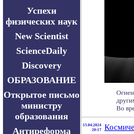
Успехи
физических наук
New Scientist
ScienceDaily
Discovery
ОБРАЗОВАНИЕ
Огнен
Открытое письмо
други
министру
Во вр
образования
15.04.2024
Космиче
Антиреформа
20:17