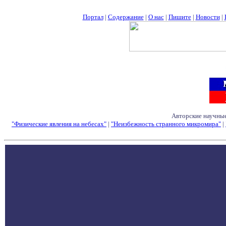
Портал
|
Содержание
|
О нас
|
Пишите
|
Новости
|
Авторские научные
"Физические явления на небесах"
|
"Неизбежность странного микромира"
|
Семинары - Конфе