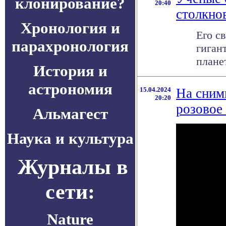
клонирование?
20:40
столкно
Хронология и
Его с
парахронология
гиган
плане
История и
астрономия
15.04.2024
На сним
20:20
розовое
Альмагест
Наука и культура
Журналы в
сети:
Nature