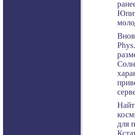
ране
Юпит
моло
Внов
Phys
разм
Солн
хара
прив
серв
Найт
косм
для 
Кста