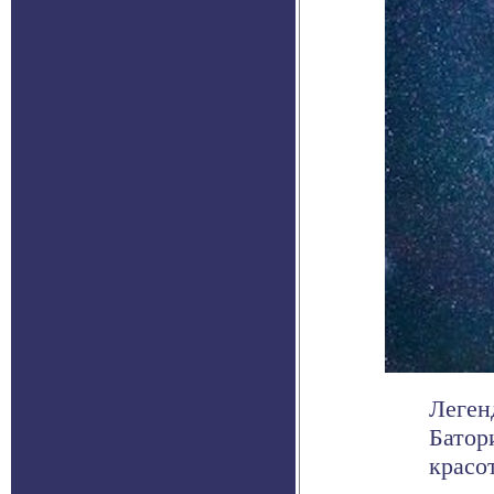
Леген
Батор
красот