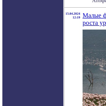
Апофис
15.04.2024
Малые ф
12:19
роста у