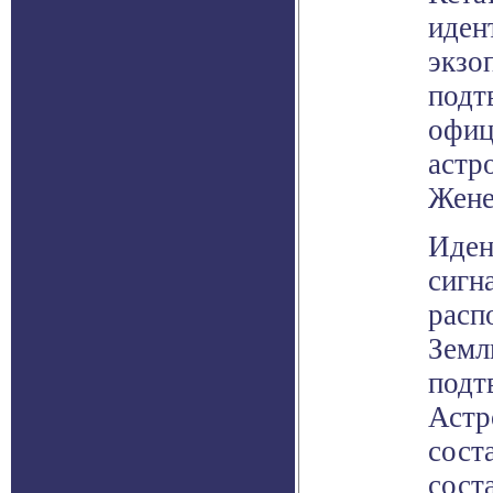
иден
экзо
подт
офиц
астр
Жене
Иден
сигн
расп
Земл
подт
Астр
сост
сост