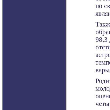
по с
явля
Такж
обра
98,3
отст
астр
темп
варь
Роди
моло
оцени
четы