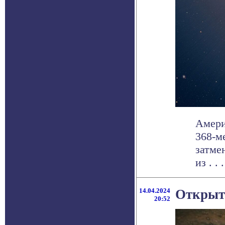
Амери
368-м
затме
из . . .
14.04.2024
Открыт
20:52