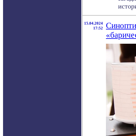
истор
15.04.2024
Синопти
17:52
«бариче