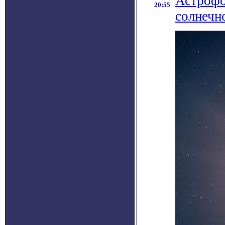
Астрофо
20:55
солнечн