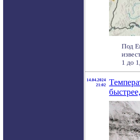
Под Е
извес
1 до 1
14.04.2024
Темпера
21:02
быстрее