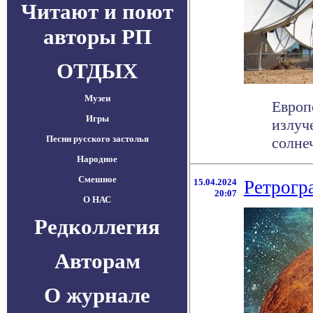
Читают и поют
авторы РП
ОТДЫХ
Музеи
Европ
Игры
излуч
Песни русского застолья
солнеч
Народное
Смешное
15.04.2024
Ретрогр
20:07
О НАС
Редколлегия
Авторам
О журнале