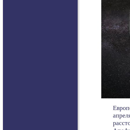
Европ
апрел
расст