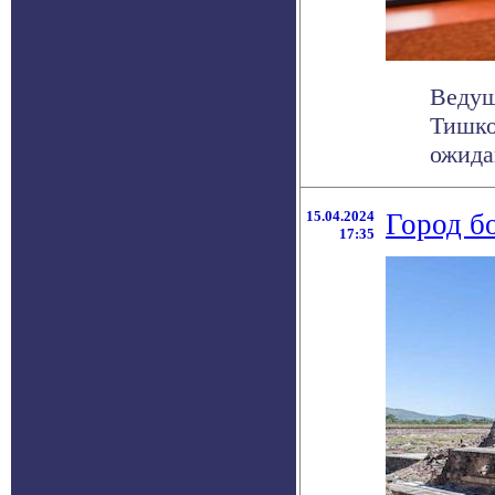
Ведущ
Тишко
ожида
15.04.2024
Город б
17:35