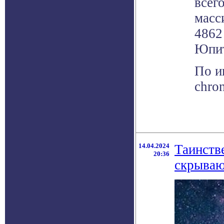
всег
масс
4862
Юпит
По и
chro
14.04.2024
Таинств
20:36
скрываю