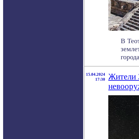
В Тео
земле
города
15.04.2024
Жители 
17:30
невоору