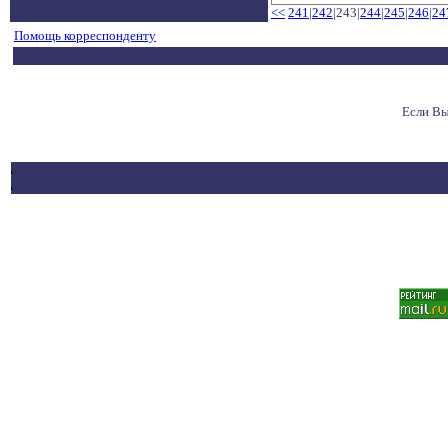
<<
241
|
242
|243|
244
|
245
|
246
|
24
Помощь корреспонденту
Если Вы