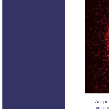
Астро
загад