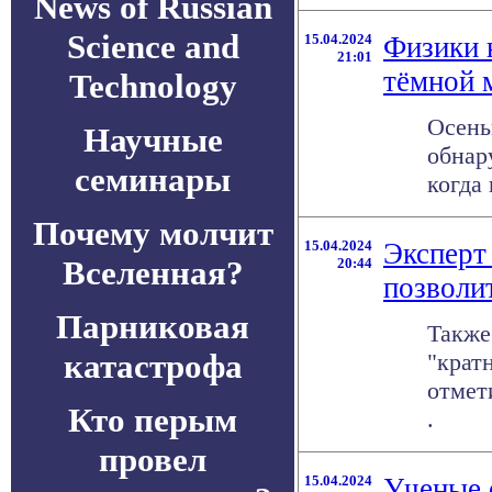
News of Russian
Science and
15.04.2024
Физики 
21:01
тёмной 
Technology
Осень
Научные
обнар
семинары
когда
Почему молчит
15.04.2024
Эксперт 
Вселенная?
20:44
позволи
Парниковая
Также
катастрофа
"крат
отмет
Кто перым
.
провел
15.04.2024
Ученые 