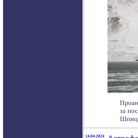
Проан
за по
Шпицб
14.04.2024