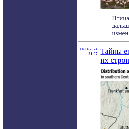
Птица
дальш
измен
14.04.2024
Тайны е
21:07
их стро