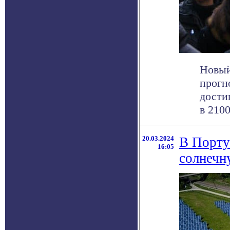
Новый
прогн
дости
в 2100-
20.03.2024
В Порту
16:05
солнечн