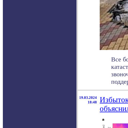
Все б
катас
звоно
поддер
19.03.2024
Избыток
18:48
объясни