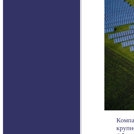
Компа
крупн