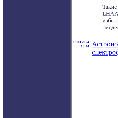
Такие
LHAAS
избыт
смодел
19.03.2024
Астроно
18:44
спектро