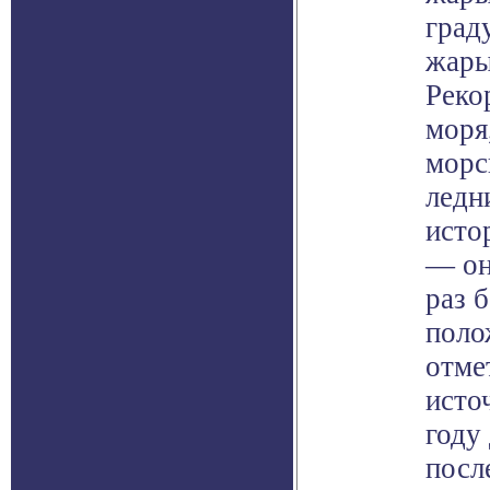
град
жары
Реко
моря
морс
ледн
исто
— он
раз 
поло
отме
исто
году
посл