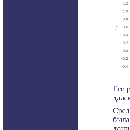
Его 
дале
Сред
была
доин