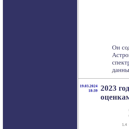
Он со
Астро
спект
данным
19.03.2024
2023 го
18:39
оценка