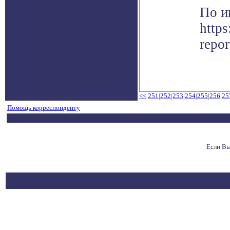
По и
http
repor
<<
251
|
252
|
253
|
254
|
255
|
256
|
25
Помощь корреспонденту
Если Вы