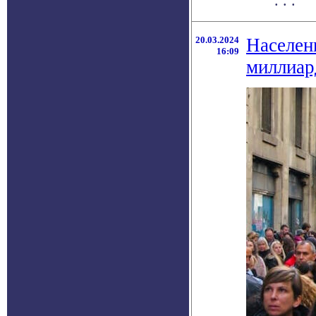
. . .
20.03.2024
Населен
16:09
миллиар