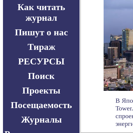
Как читать
журнал
Пишут о нас
Тираж
РЕСУРСЫ
Поиск
Проекты
В Япо
Посещаемость
Tower
спрое
Журналы
энерги