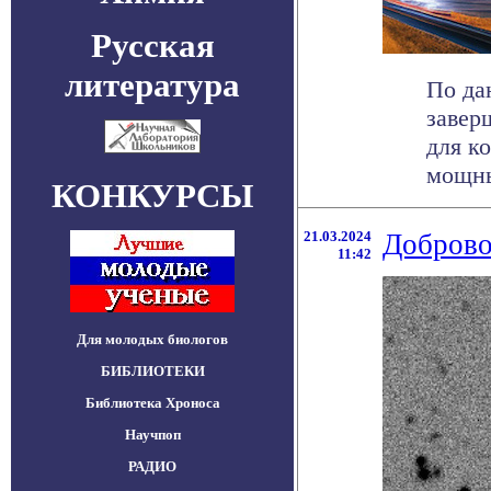
Русская
литература
По да
завер
для к
мощный
КОНКУРСЫ
21.03.2024
Доброво
11:42
Для молодых биологов
БИБЛИОТЕКИ
Библиотека Хроноса
Научпоп
РАДИО