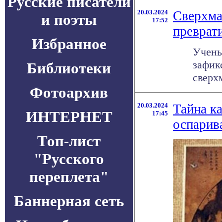
Русские писатели
20.03.2024
Сверхма
и поэты
17:52
преврати
Избранное
Учены
зафик
Библиотеки
сверх
Фотоархив
20.03.2024
Тайна к
ИНТЕРНЕТ
17:45
оспарив
Топ-лист
"Русского
переплета"
Баннерная сеть