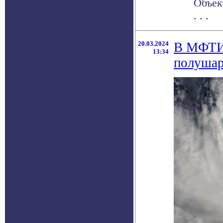
Объек
. . .
20.03.2024
В МФТИ 
13:34
полуша