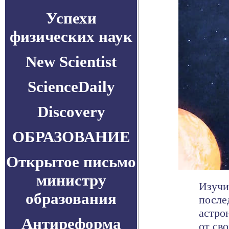
Успехи
физических наук
New Scientist
ScienceDaily
Discovery
ОБРАЗОВАНИЕ
Открытое письмо
министру
Изучи
образования
после
астро
Антиреформа
от свои