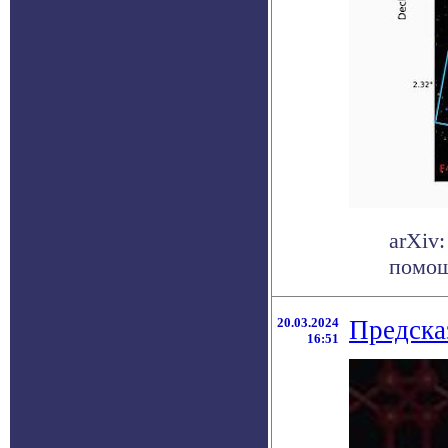
arXiv
помощ
20.03.2024
Предска
16:51