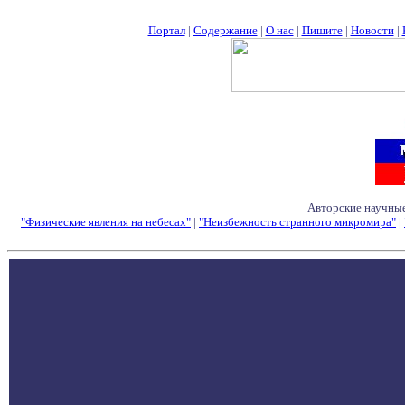
Портал
|
Содержание
|
О нас
|
Пишите
|
Новости
|
Авторские научные
"Физические явления на небесах"
|
"Неизбежность странного микромира"
|
Семинары - Конфе