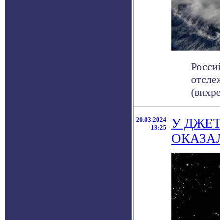
Росси
отсле
(вихре
20.03.2024
У ДЖЕ
13:25
ОКАЗА