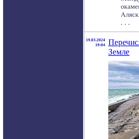
окаме
Аляск
. . .
19.03.2024
Перечис
19:04
Земле