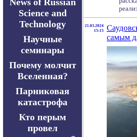
News of Russian
расск
реали
Science and
Technology
21.03.2024
Саудовс
15:15
самым д
Научные
семинары
Почему молчит
Вселенная?
Парниковая
катастрофа
Кто перым
провел