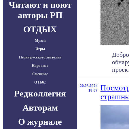
Читают и поют
авторы РП
ОТДЫХ
Музеи
Игры
Добро
Песни русского застолья
обнар
Народное
проек
Смешное
О НАС
20.03.2024
Посмотр
18:07
Редколлегия
страшны
Авторам
О журнале