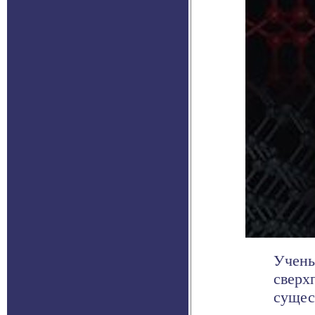
Учены
сверх
сущес