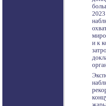
боль
2023
набл
охва
миро
и к 
затр
докл
орга
Эксп
набл
реко
конц
жары