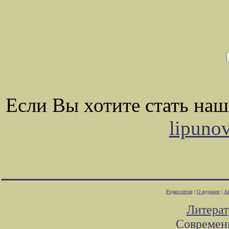
Если Вы хотите стать на
lipuno
Редколлегия
|
О журнале
|
Ав
Литера
Современ