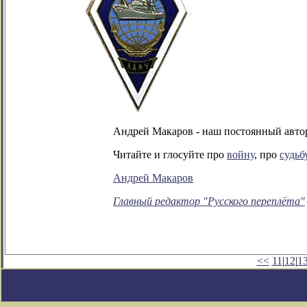
Андрей Макаров - наш постоянный автор
Читайте и глосуйте про
войну
, про
судьб
Андрей Макаров
Главный редактор "Русского переплёта"
<<
11
|
12
|
1