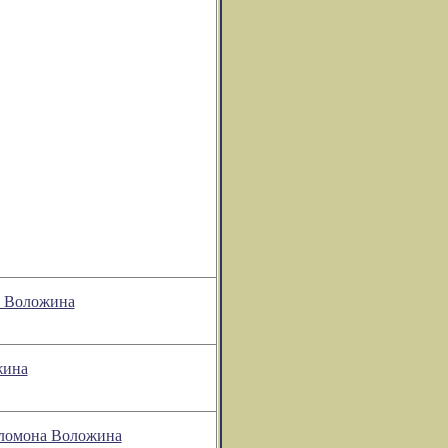
а Воложина
жина
оломона Воложина