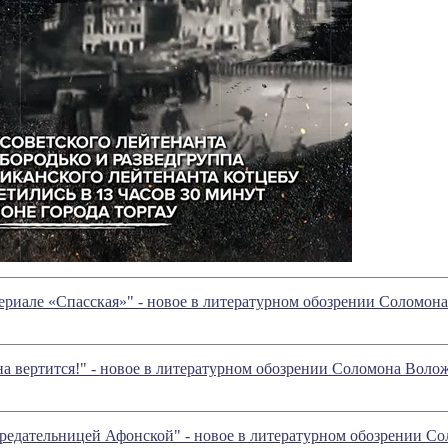
ериале «Спасская»" - новое в литературном обозрении Соломон
на вертится!" - новое в литературном обозрении Соломона Воло
предательницей Афонской" - новое в литературном обозрении С