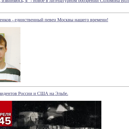
 извиняюсь, я" - новое в литературном обозрении Соломона Во
енков - единственный певец Москвы нашего времени!
езидентов России и США на Эльбе.