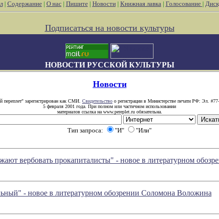
л
|
Содержание
|
О нас
|
Пишите
|
Новости
|
Книжная лавка
|
Голосование
|
Диск
Подписаться на новости культуры
НОВОСТИ РУССКОЙ КУЛЬТУРЫ
Новости
й переплет" зарегистрирован как СМИ.
Свидетельство
о регистрации в Министерстве печати РФ: Эл. #77
5 февраля 2001 года. При полном или частичном использовании
материалов ссылка на www.pereplet.ru обязательна.
Тип запроса:
"И"
"Или"
жают вербовать прокапиталисты" - новое в литературном обоз
льный" - новое в литературном обозрении Соломона Воложина