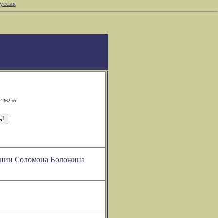
уссия
-4362 от
рении Соломона Воложина