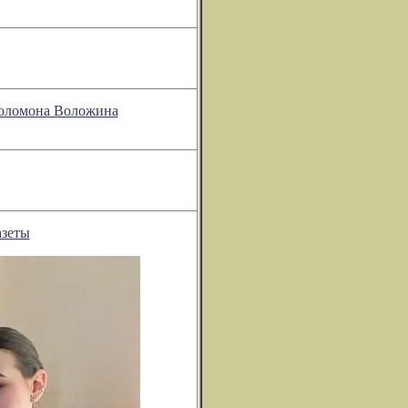
Соломона Воложина
азеты