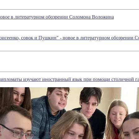
 новое в литературном обозрении Соломона Воложина
исеенко, совок и Пушкин" - новое в литературном обозрении 
дипломаты изучают иностранный язык при помощи столичной г