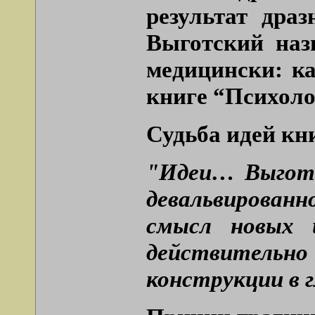
результат дра
Выготский наз
медицински: ка
книге “Психоло
Судьба идей кн
"Идеи… Выготс
девальвированн
смысл новых 
действительно 
конструкции в г