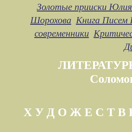
Золотые прииски Юлия
Шорохова
Книга Писем 
современники
Критичес
Д
ЛИТЕРАТУР
Соломо
Х У Д О Ж Е С Т 