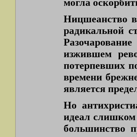
могла оскорбит
Ницшеанство во
радикальной ст
Разочаровани
изжившем рев
потерпевших по
времени брежне
является преде
Но антихристи
идеал слишком
большинство п