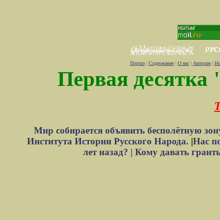
Портал
|
Содержание
|
О нас
|
Авторам
|
Но
Первая десятка 
Т
Мир собирается объявить бесполётную зон
Института Истории Русского Народа.
|
Нас п
лет назад? |
Кому давать грант