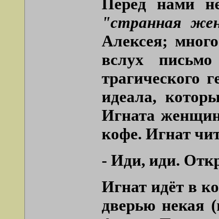
Перед нами н
"странная же
Алексея; много
вслух письмо
трагического г
идеала, котор
Игната женщина
кофе. Игнат чи
- Иди, иди. Отк
Игнат идёт в к
дверью некая (