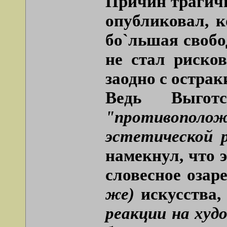
Причин трагичн
опубликовал, к
бо`льшая свобо
не стал рисков
заодно с остра
Ведь Выготс
"противополо
эстетической р
намекнул, что 
словесное озар
же)
искусства,
реакции на худ