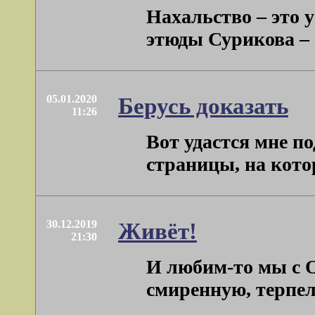
Нахальство – это у
этюды Сурикова – 
05.01.2020
Берусь доказать
11:26
Вот удастся мне по
страницы, на котор
30.12.2019
Живёт!
21:30
И любим-то мы с О
смиренную, терпел