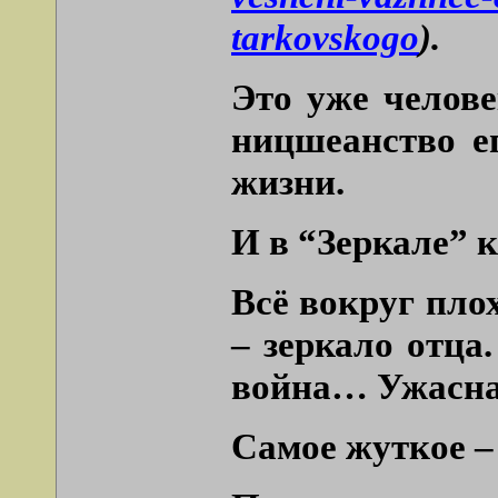
tarkovskogo
).
Это уже челове
ницшеанство е
жизни.
И в “Зеркале” к
Всё вокруг плох
– зеркало отца
война… Ужасная
Самое жуткое –