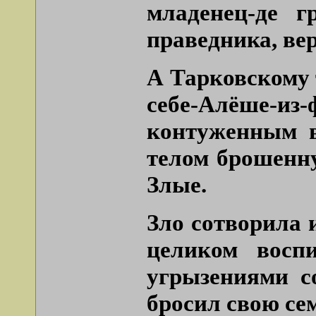
младенец-де 
праведника, ве
А Тарковскому 
себе-Алёше-из
контуженным в
телом брошенну
Злые.
Зло сотворила 
целиком восп
угрызениями с
бросил свою се