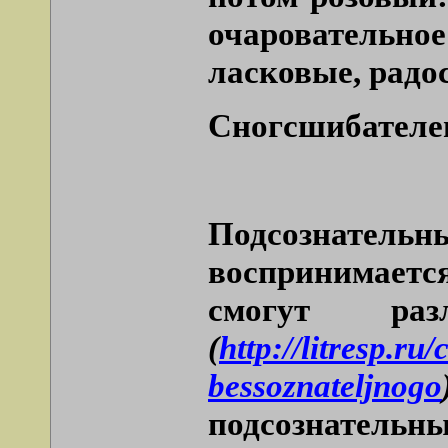
очаровательное
ласковые, радос
Сногсшибателен
Подсознательны
воспринимается.
смогут ра
(
http://litresp.r
bessoznateljnogo
подсознательны