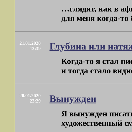
…глядят, как в аф
для меня когда-то 
21.01.2020
Глубина или натя
13:39
Когда-то я стал п
и тогда стало видн
20.01.2020
Вынужден
23:29
Я вынужден писат
художественный смы