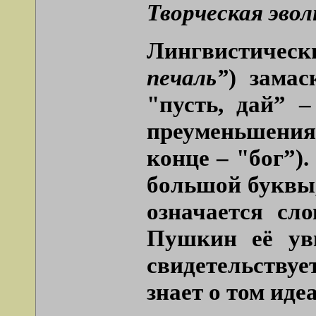
Творческая эволю
Лингвистичес
печаль”
) зама
"пусть, дай”
– 
преуменьшения
конце –
"бог”
)
большой буквы,
означается сл
Пушкин её ув
свидетельствуе
знает о том иде