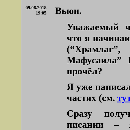
09.06.2018
Вьюн.
19:05
Уважаемый ч
что я начинаю
(“Храмлаг
Мафусаила” П
прочёл?
Я уже написал
частях (см.
ту
Сразу полу
писании – 