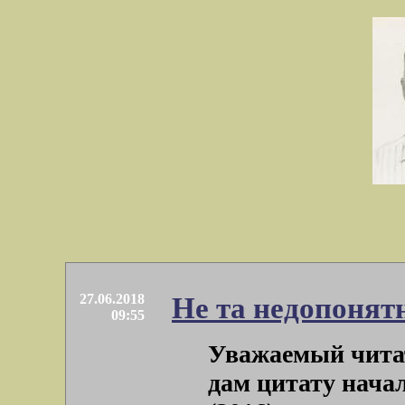
27.06.2018
Не та недопонят
09:55
Уважаемый читат
дам цитату нача