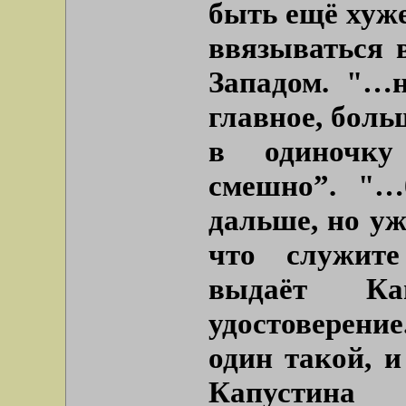
быть ещё хуж
ввязываться 
Западом.
"…н
главное, бол
в одиночку
смешно”.
"…
дальше, но у
что служите
выдаёт Кап
удостоверени
один такой, и
Капустин