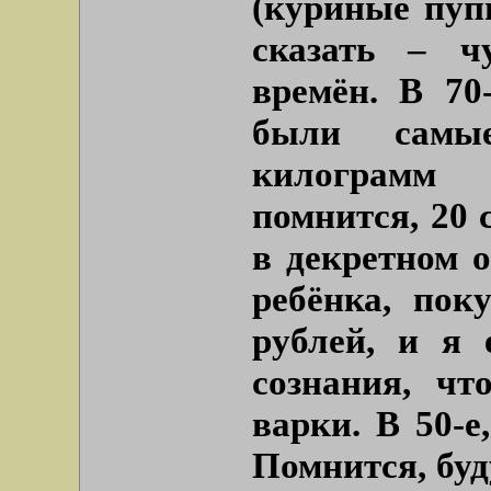
(куриные пупы
сказать – чу
времён. В 70
были самы
килограмм 
помнится, 20 
в декретном 
ребёнка, пок
рублей, и я 
сознания, ч
варки. В 50-е
Помнится, буд