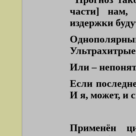
части]
нам, с
издержки буду
Однополяр
Ультрахитрые 
Или – непонят
Если последне
И я, может, и 
Применён ц