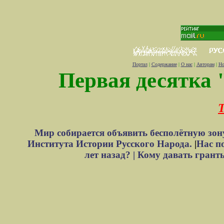
Портал
|
Содержание
|
О нас
|
Авторам
|
Но
Первая десятка 
Т
Мир собирается объявить бесполётную зон
Института Истории Русского Народа.
|
Нас п
лет назад? |
Кому давать грант