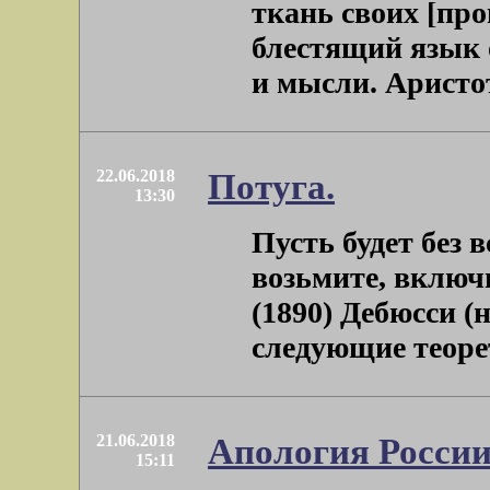
ткань своих [п
блестящий язык 
и мысли. Аристоте
22.06.2018
Потуга.
13:30
Пусть будет без 
возьмите, включ
(1890) Дебюсси (
следующие теорет
21.06.2018
Апология России
15:11