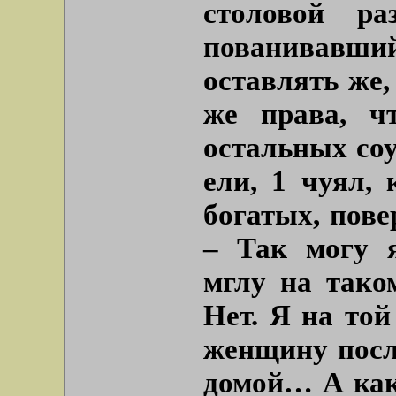
столовой р
пованивав
оставлять же,
же права, ч
остальных соу
ели, 1 чуял, 
богатых, пове
– Так могу я
мглу на тако
Нет. Я на то
женщину после
домой… А как