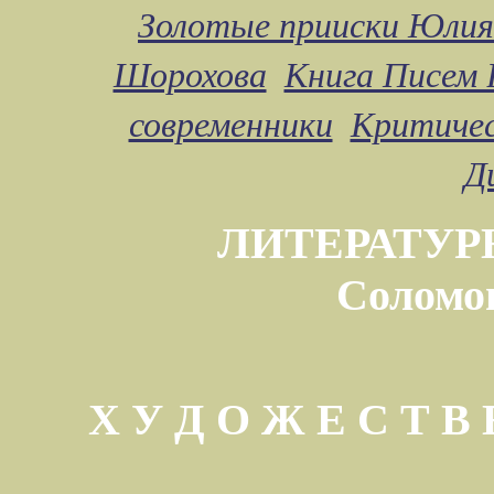
Золотые прииски Юлия
Шорохова
Книга Писем 
современники
Критичес
Д
ЛИТЕРАТУР
Соломо
Х У Д О Ж Е С Т 