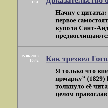
Доказательство 
11:31
Начну с цитаты:
первое самостоя
купола Сант-Анд
предвосхищаются 
15.06.2018
Как трезвел Гого
10:42
Я только что вп
ярмарку” (1829) 
толкнуло её чит
целом православн