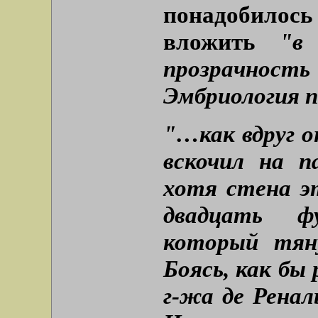
понадобилос
вложить
"в
прозрачност
Эмбриология п
"…как вдруг о
вскочил на п
хотя стена э
двадцать ф
который тяну
Боясь, как бы 
г-жа де Ренал