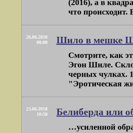
(2016), а в квад
что происходит. В
26.06.2018
Шило в мешке Ши
08:08
Смотрите, как э
Эгон Шиле. Скло
черных чулках. 1
"Эротическая жив
23.06.2018
Белиберда или о
10:58
…усиленной обр