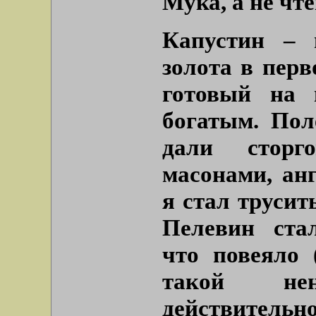
Мука, а не чте
Капустин – 
золота в перв
готовый на 
богатым. Пол
дали сторг
масонами, ан
я стал трусит
Пелевин ста
что повеяло 
такой не
действител