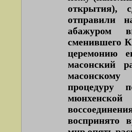
открытия), 
отправили н
абажуром 
сменившего КГ
церемонию е
масонский р
масонском
процедуру 
мюнхенско
воссоедин
воспринято 
мир опять рас