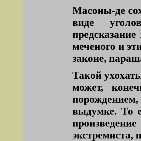
Масоны-де со
виде уголо
предсказание
меченого и эт
законе, параш
Такой ухохат
может, коне
порождением
выдумке. То е
произведени
экстремиста, 