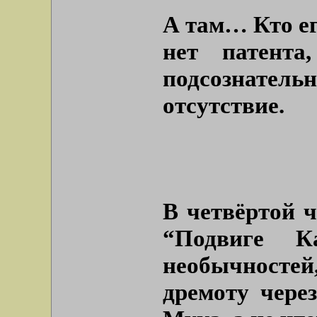
А там… Кто ег
нет патент
подсознате
отсутствие.
В четвёртой 
“Подвиге Ка
необычносте
дремоту чере