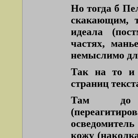
Но тогда б Пе
скакающим, т
идеала (пос
частях, мань
немыслимо для
Так на то и
страниц текст
Там до 
(переагитиро
осведомитель
кожу (наколк