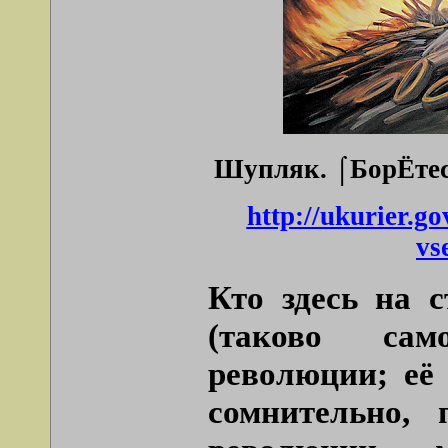
Шупляк. ⌠БорЁтеся
http://ukurier.go
vs
Кто здесь на 
(таково сам
революции; её
сомнительно,