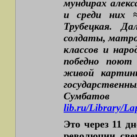
мундирах алекс
и среди них ≈
Трубецкая. Да
солдаты, матро
классов и наро
победно поют
живой картин
государстве
Сумб
lib.ru/Library/
Это через 11 д
революции, све