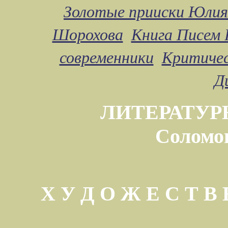
Золотые прииски Юлия
Шорохова
Книга Писем 
современники
Критичес
Д
ЛИТЕРАТУР
Соломо
Х У Д О Ж Е С Т 