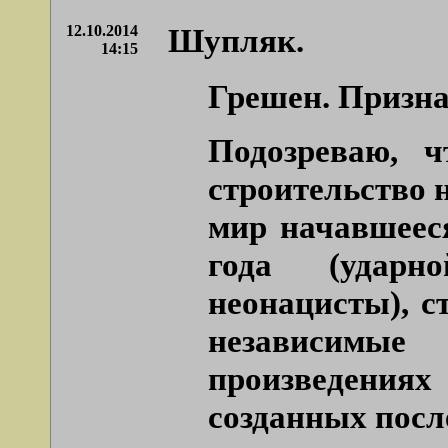
12.10.2014
Шупляк.
14:15
Грешен. Призна
Подозреваю, ч
строительство н
мир начавшееся
года (ударн
неонацисты), с
независимые
произведени
созданных после