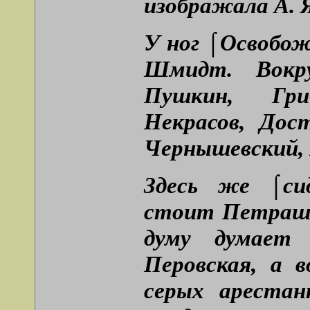
изображала А. 
У ног ⌠Освобож
Шмидт. Вокру
Пушкин, Гриб
Некрасов, Дост
Чернышевский, 
Здесь же ⌠сид
стоит Петрашев
думу думает 
Перовская, а 
серых ареста