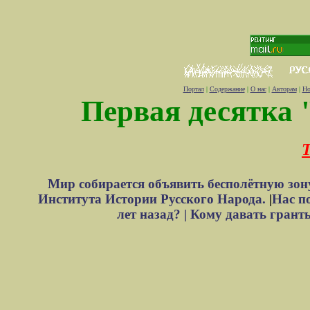
Портал
|
Содержание
|
О нас
|
Авторам
|
Но
Первая десятка 
Т
Мир собирается объявить бесполётную зон
Института Истории Русского Народа.
|
Нас п
лет назад? |
Кому давать грант