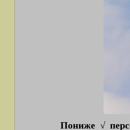
Пониже √ перс