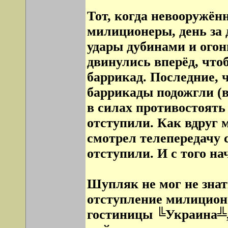
Тот, когда невооружё
милиционеры, день за 
удары дубинами и огон
двинулись вперёд, что
баррикад. Последние, 
баррикады подожгли (в
в силах противостоят
отступили. Как вдруг
смотрел телепередачу 
отступили. И с того на
Шупляк не мог не зна
отступление милиционе
гостиницы ╚Украина╩,