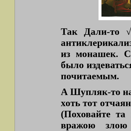
Так Дали-то √
антиклерикализ
из монашек. С
было издеваться
почитаемым.
А Шупляк-то на
хоть тот отчая
(Поховайте та 
вражою злою