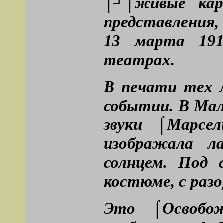
⌠┘⌠живые ка
представления
13 марта 19
театрах.
В печати тех л
событии. В Мал
звуки ⌠Марсе
изображала л
солнцем. Под 
костюме, с раз
Это ⌠Освобо