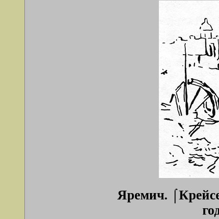
Яремич. ⌠Крейсе
го