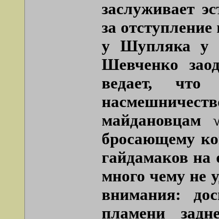
заслуживает эс
за отступление 
у Шупляка у с
Шевченко заод
ведает, чт
насмешничеств
майдановцам √
бросающему кок
гайдамаков на 
много чему не 
внимания: дос
пламени задн