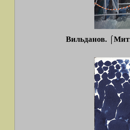
Вильданов. ⌠Мити