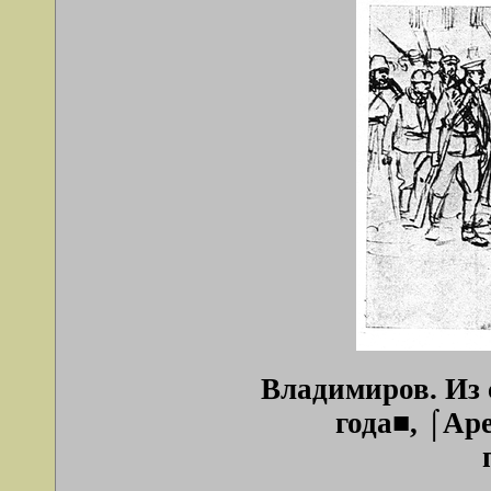
Владимиров. Из
года■, ⌠Ар