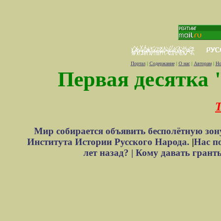
Портал
|
Содержание
|
О нас
|
Авторам
|
Но
Первая десятка 
Т
Мир собирается объявить бесполётную зон
Института Истории Русского Народа.
|
Нас п
лет назад? |
Кому давать грант