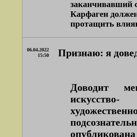
заканчивавший с
Карфаген должен
протащить влияни
06.04.2022
Признаю: я дове
15:50
Доводит ме
искусство
художественн
подсознательн
опубликов