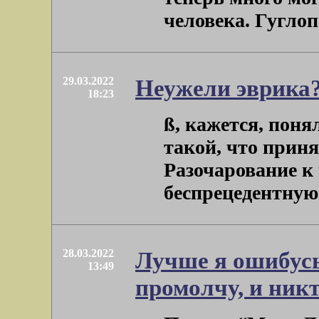
человека. Гуглопер
29.03.2022
Неужели эврика?
18:23
ß, кажется, пон
такой, что прин
Разочарование к
беспрецедентную .
28.03.2022
Лучше я ошибусь,
13:49
промолчу, и никт