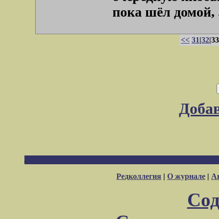
пока шёл домой, . 
<<
31
|
32
|33
Доба
Редколлегия
|
О журнале
|
А
Сод