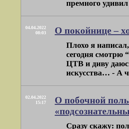
премного удивил се
04.04.2022
О покойнице – х
08:03
Плохо я написал,
сегодня смотрю 
ЦТВ и диву даюсь
искусства… - А что
02.04.2022
О побочной поль
15:17
«подсознательны
Сразу скажу: пол