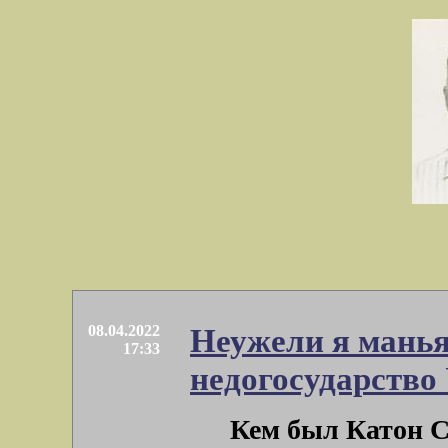
08.04.2022
Неужели я манья
17:33
недогосударство
Кем был Катон С