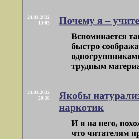
24.03.2022
Почему я – учит
13:03
Вспоминается так
быстро соображ
одногруппниками
трудным материал
23.03.2022
Якобы натурализ
20:38
наркотик
И я на него, пох
что читателям нр