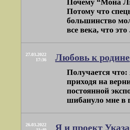
Почему “Мона Ли
Потому что спецы
большинство молч
все века, что это . 
27.03.2022
Любовь к родине
17:36
Получается что: 
приходя на верн
постоянной экспо
шибануло мне в гл
26.03.2022
Я и проект Указ
11:49