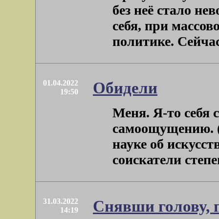
без неё стало не
себя, при массов
политике. Сейчас я
01.04.2022
Обидели
19:50
Меня. Я-то себя 
самоощущению. 
науке об искусст
соискатели степени
31.03.2022
Снявши голову, п
14:19