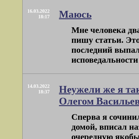
16.03.2022
Маюсь
18:17
Мне человека дв
пишу статьи. Это
последний выпал
исповедальности н
14.03.2022
Неужели же я та
18:37
Олегом Василье
Сперва я сочини
домой, вписал на
очередную якобы