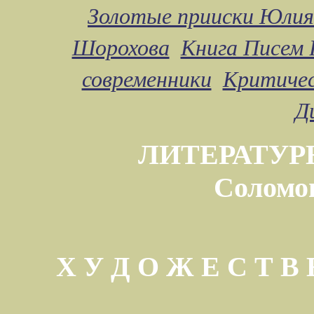
Золотые прииски Юлия
Шорохова
Книга Писем 
современники
Критичес
Д
ЛИТЕРАТУР
Соломо
Х У Д О Ж Е С Т 