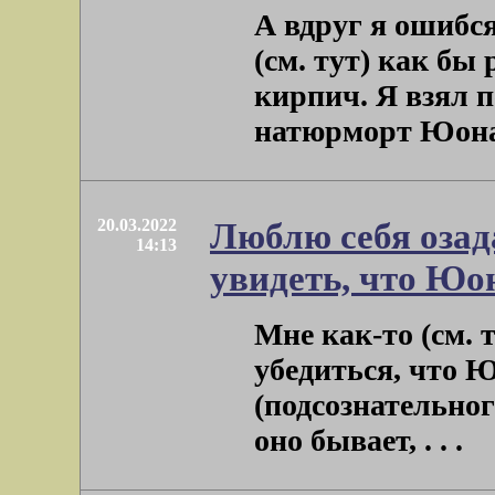
А вдруг я ошибся
(см. тут) как бы
кирпич. Я взял 
натюрморт Юона и
20.03.2022
Люблю себя озад
14:13
увидеть, что Юо
Мне как-то (см. 
убедиться, что Ю
(подсознательного
оно бывает, . . .