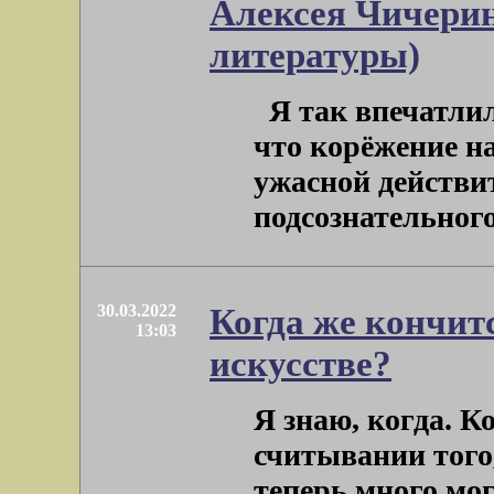
Алексея Чичерин
литературы)
Я так впечатлил
что корёжение н
ужасной действи
подсознательного 
30.03.2022
Когда же кончитс
13:03
искусстве?
Я знаю, когда. К
считывании того,
теперь много мо