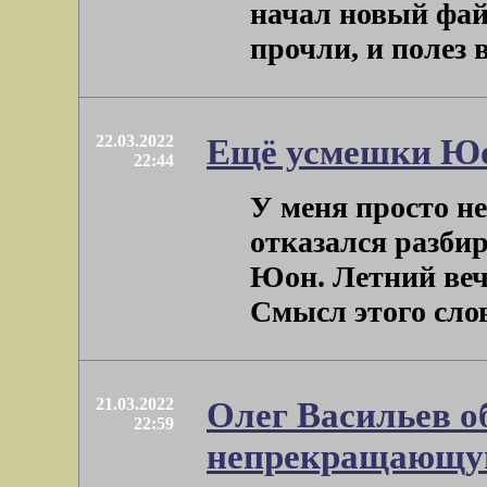
начал новый фай
прочли, и полез в .
22.03.2022
Ещё усмешки Ю
22:44
У меня просто не
отказался разби
Юон. Летний вече
Смысл этого слова
21.03.2022
Олег Васильев о
22:59
непрекращающую