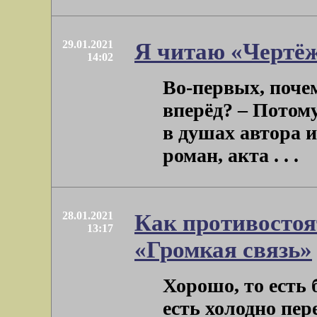
29.01.2021
Я читаю «Чертё
14:02
Во-первых, поче
вперёд? – Потому
в душах автора и
роман, акта . . .
28.01.2021
Как противостоя
13:17
«Громкая связь»
Хорошо, то есть 
есть холодно пе