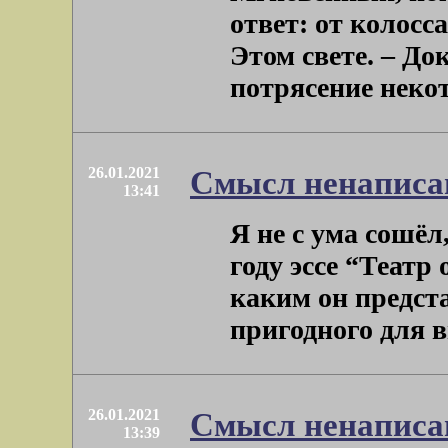
ответ: от колосс
Этом свете. – До
потрясение некото
26.01.2021
Смысл ненаписа
13:41
Я не с ума сошёл
году эссе “Театр
каким он предста
пригодного для в
26.01.2021
Смысл ненаписа
13:39