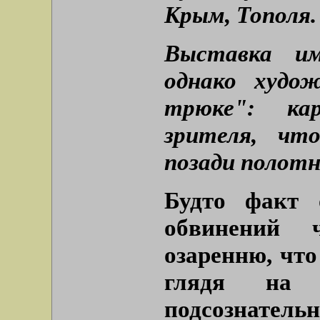
Крым, Тополя.
Выставка им
однако худо
трюке": ка
зрителя, чт
позади полотн
Будто факт 
обвинений 
озаренню, что
глядя на 
подсознате