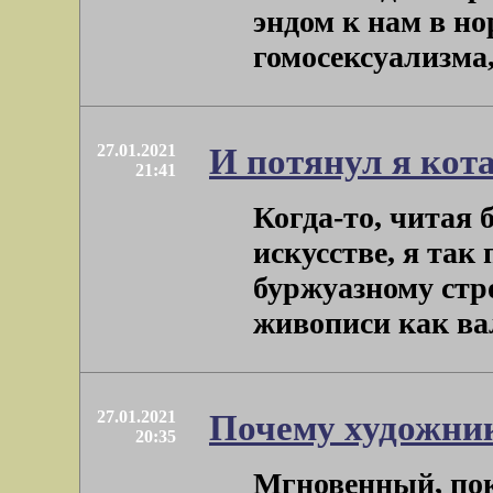
эндом к нам в н
гомосексуализма,
27.01.2021
И потянул я кота
21:41
Когда-то, читая
искусстве, я так
буржуазному стр
живописи как валю
27.01.2021
Почему художни
20:35
Мгновенный, пок