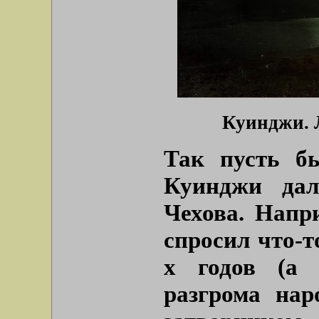
Куинджи. Л
Так пусть б
Куинджи дал
Чехова. Напр
спросил что-т
х годов (а 
разгрома нар