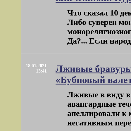
Что сказал 10 д
Либо суверен мон
монорелигиозного
Да?... Если народ .
18.01.2021
Лживые бравуры 
13:41
«Бубновый вале
Лживые в виду в
авангардные теч
апеллировали к 
негативным переж