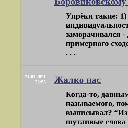
Боровиковскому
Упрёки такие: 1
индивидуальност
заморачивался -
примерного сход
. . .
31.01.2021
Жалко нас
22:58
Когда-то, давным
называемого, пом
выписывал? “Изв
шутливые слова . 