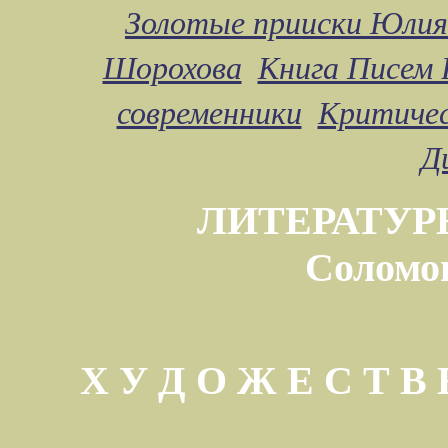
Золотые прииски Юлия
Шорохова
Книга Писем 
современники
Критичес
Д
ЛИТЕРАТУР
Соломо
Х У Д О Ж Е С Т 