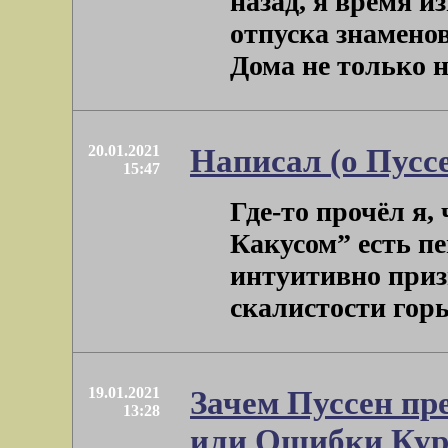
назад, я время и
отпуска знамено
Дома не только не
20.01.2021
Написал (о Пуссе
15:47
Где-то прочёл я,
Какусом” есть п
интуитивно приз
скалистости горы
19.01.2021
Зачем Пуссен пр
13:28
или Ошибки Кур