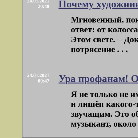
24.01.2021
Почему художни
20:48
Мгновенный, пок
ответ: от колосс
Этом свете. – До
потрясение . . .
24.01.2021
Ура профанам! 
00:47
Я не только не 
и лишён какого-
звучащим. Это о
музыкант, около . 