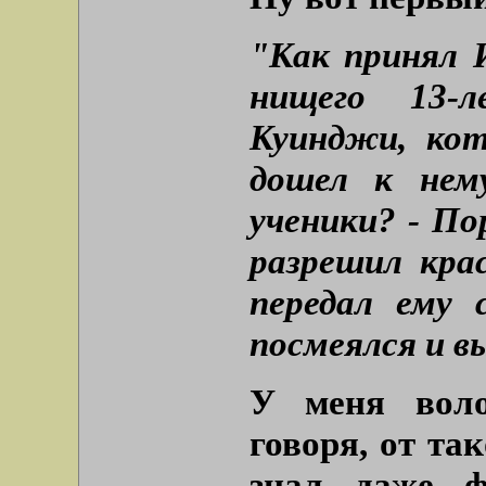
"Как принял И
нищего 13-л
Куинджи, ко
дошел к нем
ученики? - По
разрешил кра
передал ему 
посмеялся и в
У меня воло
говоря, от та
знал даже 