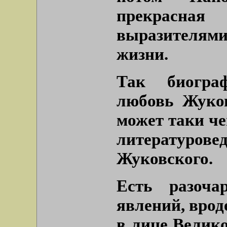
прекрасна
выразителям
жизни.
Так биограф
любовь Жуко
может таки че
литературове
Жуковского.
Есть разоча
явлений, врод
в лице Велик