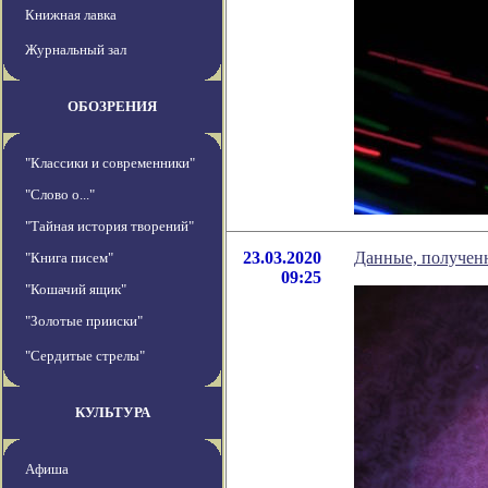
Книжная лавка
Журнальный зал
ОБОЗРЕНИЯ
"Классики и современники"
"Слово о..."
"Тайная история творений"
23.03.2020
Данные, получен
"Книга писем"
09:25
"Кошачий ящик"
"Золотые прииски"
"Сердитые стрелы"
КУЛЬТУРА
Афиша