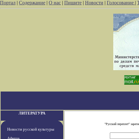
Портал
|
Содержание
|
О нас
|
Пишите
|
Новости
|
Голосование
|
ЛИТЕРАТУРА
"Русский переплет" заре
Новости русской культуры
Афиша