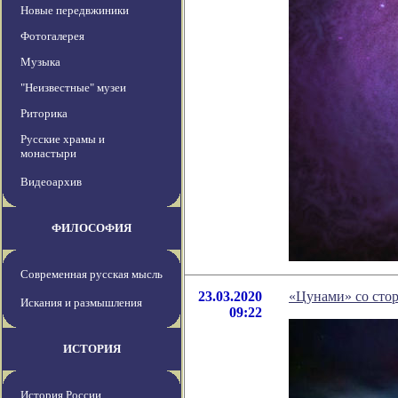
Новые передвжиники
Фотогалерея
Музыка
"Неизвестные" музеи
Риторика
Русские храмы и
монастыри
Видеоархив
ФИЛОСОФИЯ
Современная русская мысль
23.03.2020
«Цунами» со стор
Искания и размышления
09:22
ИСТОРИЯ
История России