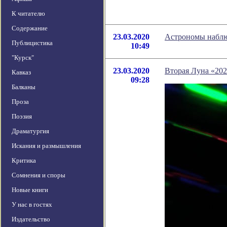
К читателю
Содержание
23.03.2020
Астрономы наблюд
Публицистика
10:49
"Курск"
23.03.2020
Вторая Луна «20
Кавказ
09:28
Балканы
Проза
Поэзия
Драматургия
Искания и размышления
Критика
Сомнения и споры
Новые книги
У нас в гостях
Издательство