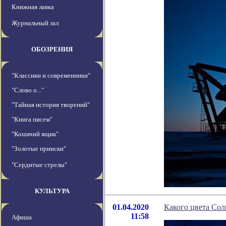
Книжная лавка
Журнальный зал
ОБОЗРЕНИЯ
"Классики и современники"
"Слово о..."
"Тайная история творений"
"Книга писем"
"Кошачий ящик"
"Золотые прииски"
"Сердитые стрелы"
КУЛЬТУРА
01.04.2020
Какого цвета Сол
11:58
Афиша