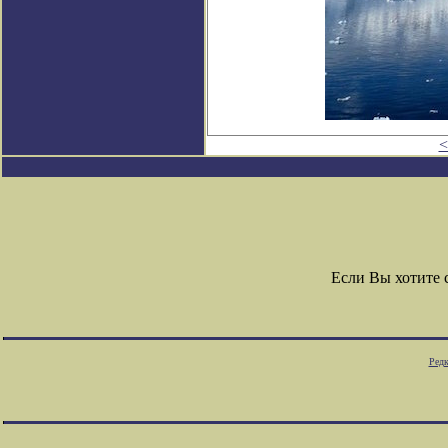
<
Если Вы хотите
Редк