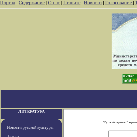
Портал
|
Содержание
|
О нас
|
Пишите
|
Новости
|
Голосование
|
ЛИТЕРАТУРА
"Русский переплет" заре
Новости русской культуры
Афиша