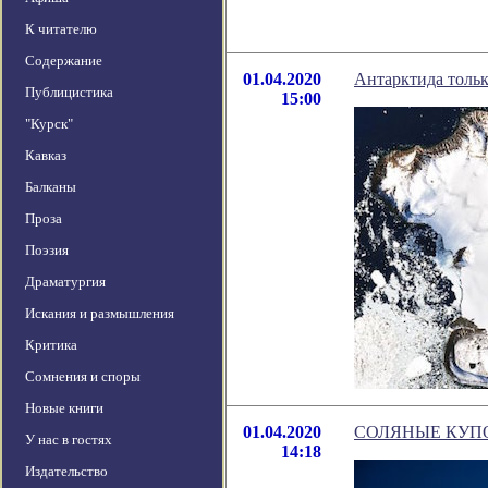
К читателю
Содержание
01.04.2020
Антарктида толь
Публицистика
15:00
"Курск"
Кавказ
Балканы
Проза
Поэзия
Драматургия
Искания и размышления
Критика
Сомнения и споры
Новые книги
01.04.2020
СОЛЯНЫЕ КУПО
У нас в гостях
14:18
Издательство