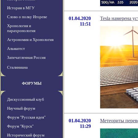
История в МГУ
Слово о полку Игореве
01.04.2020
Tesla намерена у
11:51
Хронология и
парахронология
Астрономия и Хронология
Альмагест
Запечатленная Россия
Сталиниана
ФОРУМЫ
Дискуссионный клуб
Научный форум
Форум "Русская идея"
01.04.2020
Метеориты перев
11:29
Форум "Курск"
Исторический форум