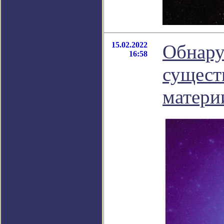
15.02.2022
Обнару
16:58
сущест
матери