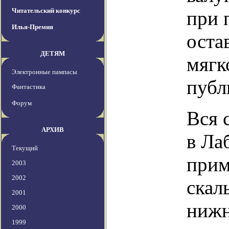
Читательский конкурс
при 
Илья-Премия
оста
ДЕТЯМ
мягк
Электронные пампасы
публ
Фантастика
Форум
Вся 
АРХИВ
в Ла
Текущий
прим
2003
2002
скал
2001
нижн
2000
1999