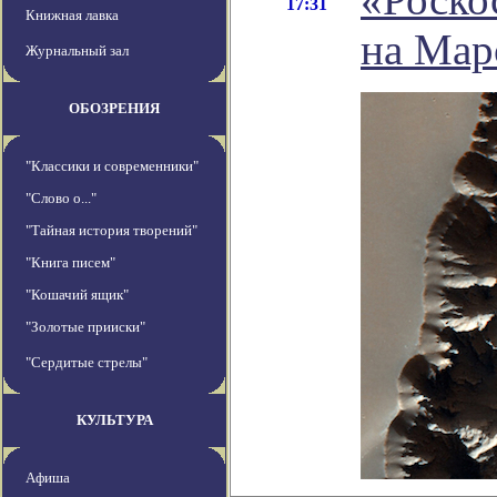
17:31
Книжная лавка
на Мар
Журнальный зал
ОБОЗРЕНИЯ
"Классики и современники"
"Слово о..."
"Тайная история творений"
"Книга писем"
"Кошачий ящик"
"Золотые прииски"
"Сердитые стрелы"
КУЛЬТУРА
Афиша