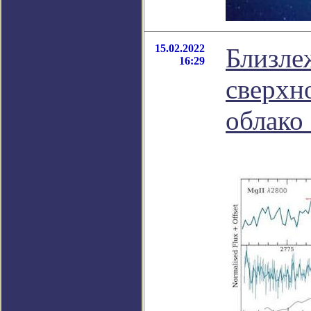
15.02.2022
Близле
16:29
сверхн
облако