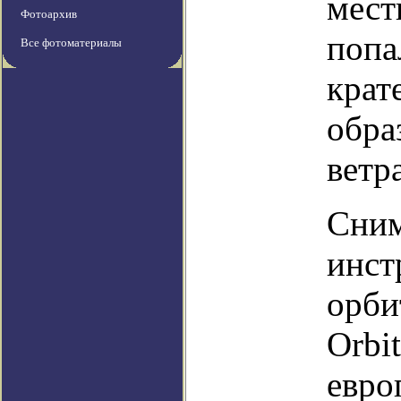
мест
Фотоархив
попа
Все фотоматериалы
крат
обра
ветра
Сним
инст
орби
Orbi
евро