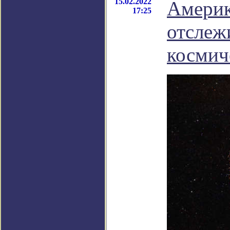
15.02.2022
Америк
17:25
отслеж
космич