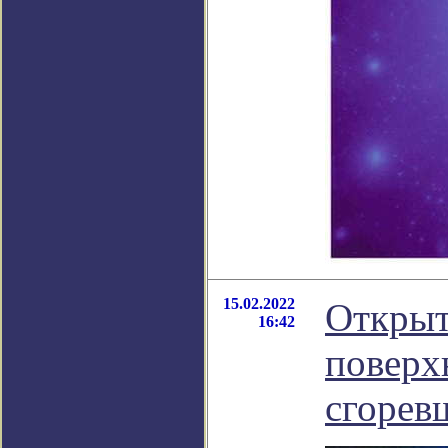
15.02.2022
Открыт
16:42
поверх
сгорев