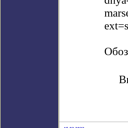
mars
ext=
Обоз
В