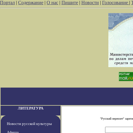
Портал
|
Содержание
|
О нас
|
Пишите
|
Новости
|
Голосование
|
ЛИТЕРАТУРА
"Русский переплет" заре
Новости русской культуры
Афиша