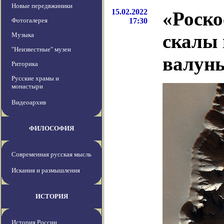
Новые передвжиники
15.02.2022
«Роско
Фотогалерея
17:30
скалы 
Музыка
"Неизвестные" музеи
валун
Риторика
Русские храмы и
монастыри
Видеоархив
ФИЛОСОФИЯ
Современная русская мысль
Искания и размышления
ИСТОРИЯ
История России