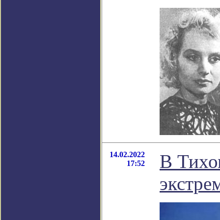
14.02.2022
В Тихо
17:52
экстре