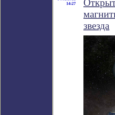
Открыт
14:27
магнит
звезда