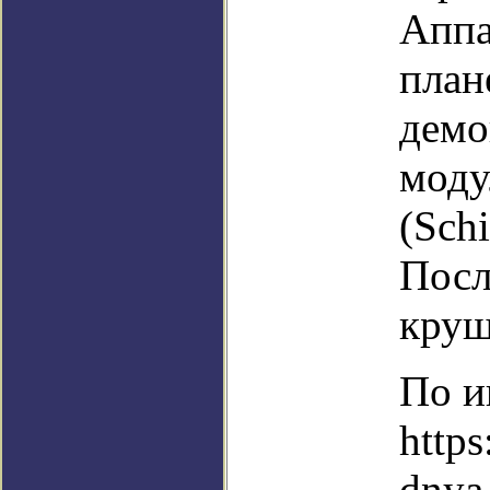
Аппа
план
демо
моду
(Schi
Посл
круш
По и
https
dnya