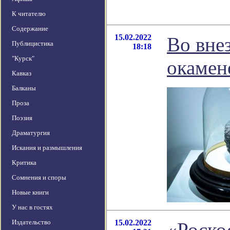
К читателю
Содержание
15.02.2022
Во вне
Публицистика
18:18
"Курск"
окамен
Кавказ
Балканы
Проза
Поэзия
Драматургия
Искания и размышления
Критика
Сомнения и споры
Новые книги
У нас в гостях
Издательство
15.02.2022
«Роско