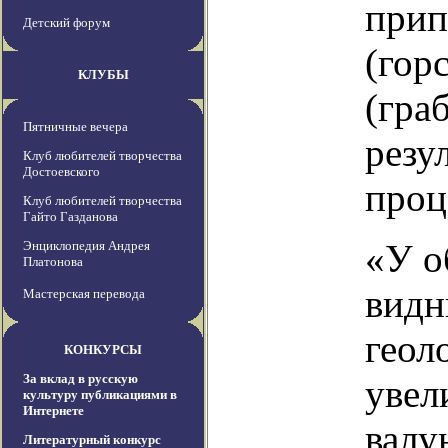
прип
Детский форум
(гор
КЛУБЫ
(гра
Пятничные вечера
резу
Клуб любителей творчества
Достоевского
проц
Клуб любителей творчества
Гайто Газданова
«У о
Энциклопедия Андрея
Платонова
видн
Мастерская перевода
геол
КОНКУРСЫ
За вклад в русскую
увел
культуру публикациями в
Интернете
валу
Литературный конкурс