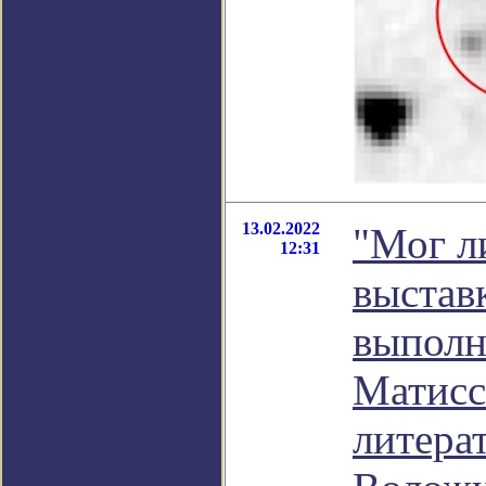
13.02.2022
"Мог л
12:31
выстав
выполн
Матисс 
литера