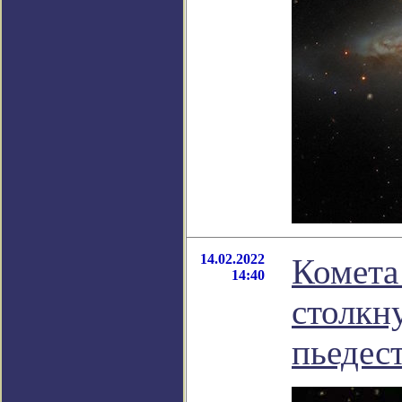
14.02.2022
Комета
14:40
столкн
пьедес