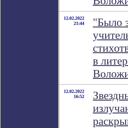
Волож
12.02.2022
"Было 
21:44
учител
стихот
в лите
Волож
12.02.2022
Звездн
16:52
излуча
раскры