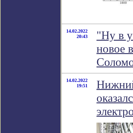
14.02.2022
"Ну в у
20:43
новое 
Соломо
14.02.2022
Нижний
19:51
оказал
электр