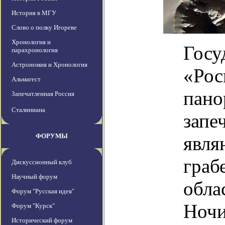
История в МГУ
Слово о полку Игореве
Хронология и
Госу
парахронология
Астрономия и Хронология
«Рос
Альмагест
пано
Запечатленная Россия
Сталиниана
запе
ФОРУМЫ
явля
граб
Дискуссионный клуб
Научный форум
обла
Форум "Русская идея"
Ночи
Форум "Курск"
Исторический форум