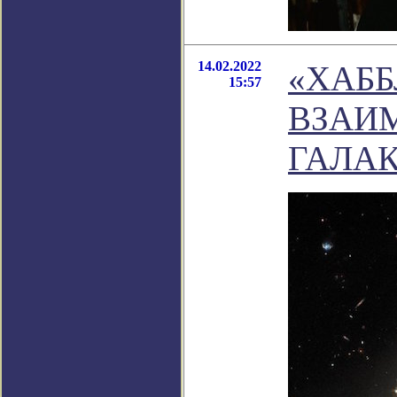
14.02.2022
«ХАББ
15:57
ВЗАИ
ГАЛА