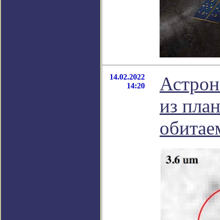
14.02.2022
Астрон
14:20
из пла
обитае