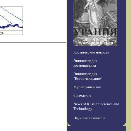
Космические новости
Энциклопедия
космонавтика
Энциклопедия
"Естествознание"
Журнальный зал
Физматлит
News of Russian Science and
Technology
Научные семинары