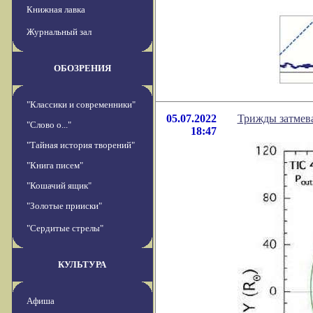
Книжная лавка
Журнальный зал
ОБОЗРЕНИЯ
"Классики и современники"
05.07.2022
Трижды затмев
"Слово о..."
18:47
"Тайная история творений"
"Книга писем"
"Кошачий ящик"
"Золотые прииски"
"Сердитые стрелы"
КУЛЬТУРА
Афиша