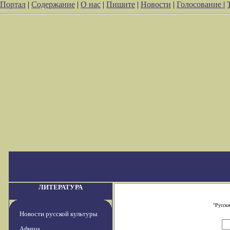
Портал
|
Содержание
|
О нас
|
Пишите
|
Новости
|
Голосование
|
ЛИТЕРАТУРА
"Русски
Новости русской культуры
Афиша