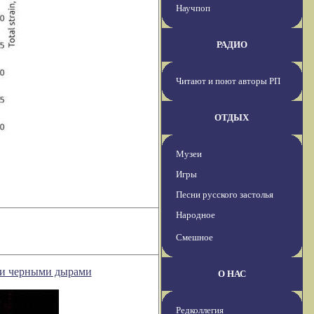
Научпоп
РАДИО
Читают и поют авторы РП
ОТДЫХ
Музеи
Игры
Песни русского застолья
Народное
Смешное
ими черными дырами
О НАС
Редколлегия