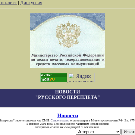
Топ-лист
|
Дискуссия
НОВОСТИ
"РУССКОГО ПЕРЕПЛЕТА"
Новости
й переплет" зарегистрирован как СМИ.
Свидетельство
о регистрации в Министерстве печати РФ: Эл. #77
5 февраля 2001 года. При полном или частичном использовании
материалов ссылка на www.pereplet.ru обязательна.