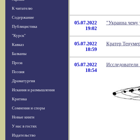
К читателю
Содержание
05.07.2022
"Украина чему 
Публицистика
19:02
"Курск"
05.07.2022
Кратер Тенуме
Кавказ
18:59
Балканы
Проза
05.07.2022
Исследователи 
18:54
Поэзия
Драматургия
Искания и размышления
Критика
Сомнения и споры
Новые книги
У нас в гостях
Издательство