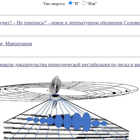
Тип запроса:
"И"
"Или"
учит? – Не торопись!" - новое в литературном обозрении Соло
ре, Мавритания
нашли доказательства периодической нестабильности диска в ма