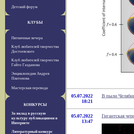
Детский форум
КЛУБЫ
Пятничные вечера
Клуб любителей творчества
Достоевского
Клуб любителей творчества
Гайто Газданова
Энциклопедия Андрея
Платонова
Мастерская перевода
05.07.2022
В пыли Челяби
18:21
КОНКУРСЫ
За вклад в русскую
05.07.2022
Гигантская чер
культуру публикациями в
13:47
Интернете
Литературный конкурс