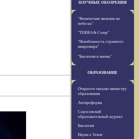
НАУЧНЫЕ ОБОЗРЕНИЯ
"Физические явления на
небесах"
"TERRA & Comp"
"Неизбежность странного
микромира"
"Биология и жизнь"
ОБРАЗОВАНИЕ
Открытое письмо министру
образования
Антиреформа
Соросовский
образовательный журнал
Биология
Науки о Земле