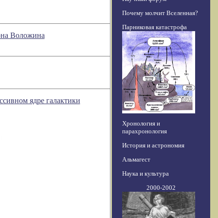
Почему молчит Вселенная?
Парниковая катастрофа
мона Воложина
ссивном ядре галактики
Хронология и
парахронология
История и астрономия
Альмагест
Наука и культура
2000-2002