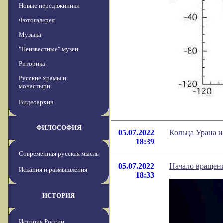
Новые передвжиники
Фотогалерея
Музыка
"Неизвестные" музеи
Риторика
Русские храмы и
монастыри
Видеоархив
ФИЛОСОФИЯ
05.07.2022
Кольца Урана и
18:39
Современная русская мысль
05.07.2022
Начало вращени
Искания и размышления
18:33
ИСТОРИЯ
История России