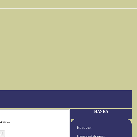
НАУКА
-4362 от
Новости
Научный форум