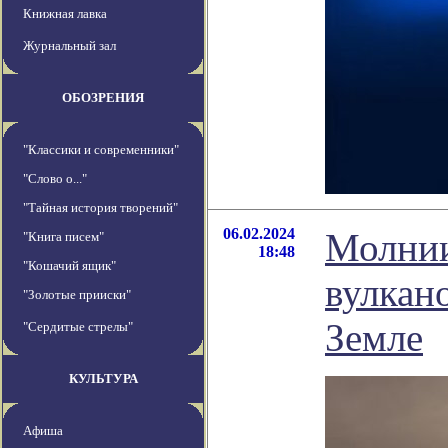
Книжная лавка
Журнальный зал
ОБОЗРЕНИЯ
"Классики и современники"
"Слово о..."
"Тайная история творений"
06.02.2024
Молнии
"Книга писем"
18:48
"Кошачий ящик"
вулкан
"Золотые прииски"
Земле
"Сердитые стрелы"
КУЛЬТУРА
Афиша