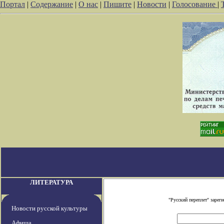
Портал
|
Содержание
|
О нас
|
Пишите
|
Новости
|
Голосование
|
ЛИТЕРАТУРА
"Русский переплет" заре
Новости русской культуры
Афиша