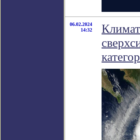
06.02.2024
Климат
14:32
сверхс
катего