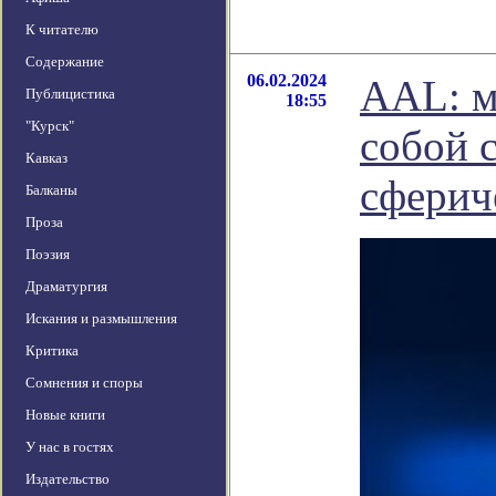
К читателю
Содержание
06.02.2024
AAL: м
Публицистика
18:55
"Курск"
собой 
Кавказ
сферич
Балканы
Проза
Поэзия
Драматургия
Искания и размышления
Критика
Сомнения и споры
Новые книги
У нас в гостях
Издательство