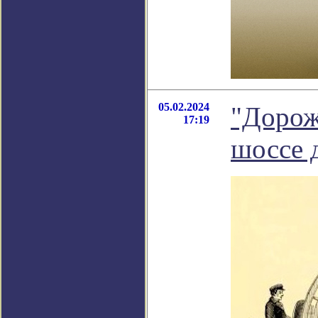
05.02.2024
"Дорож
17:19
шоссе д