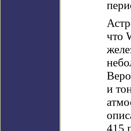
пери
Астр
что 
желе
небо
Веро
и то
атмо
опис
415 