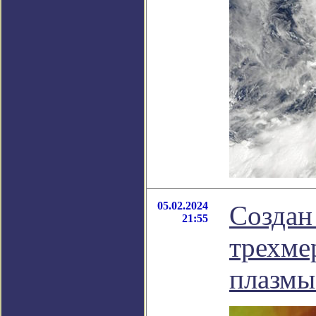
05.02.2024
Создан
21:55
трехме
плазмы