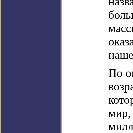
назв
боль
масс
оказ
наше
По о
возр
кото
мир,
милл