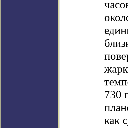
часо
окол
един
близ
пове
жарк
темп
730 
план
как 