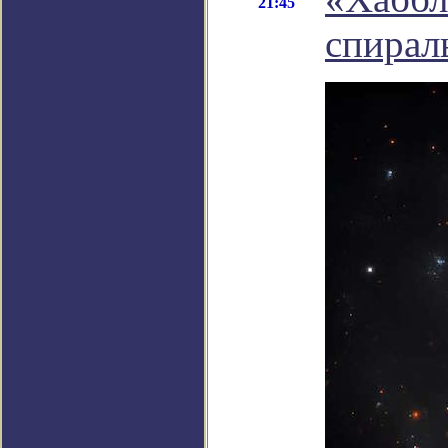
21:45
спирал