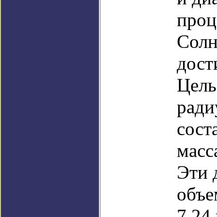
проц
Солн
дост
Цель
ради
сост
масс
Эти 
объе
7,24