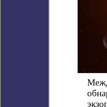
Межд
обна
экзо