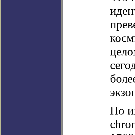
иден
прев
косм
цело
сего
боле
экзо
По и
chro