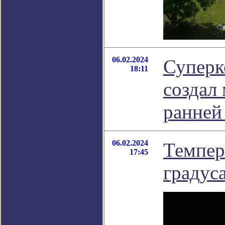
06.02.2024
Суперк
18:11
создал
ранней
06.02.2024
Темпер
17:45
градус