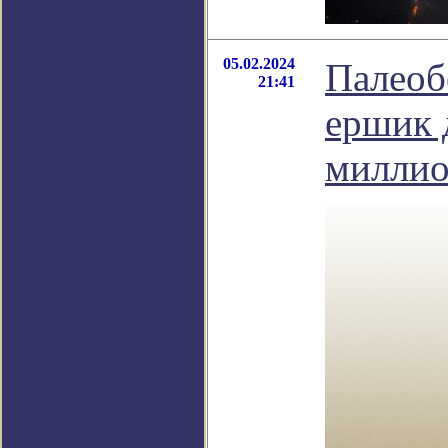
05.02.2024
Палеоб
21:41
ершик 
миллио