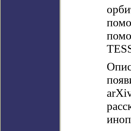
орби
помо
помо
TESS
Опис
появ
arXi
расс
иноп