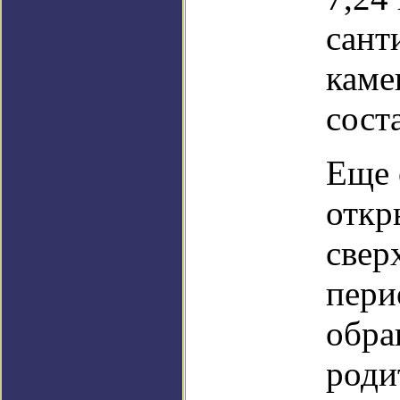
сант
каме
сост
Еще 
откр
свер
пери
обра
роди