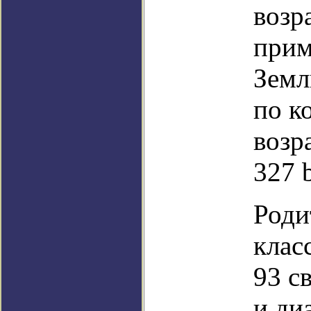
возр
прим
Земл
по к
возр
327 
Роди
клас
93 с
и ди