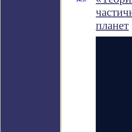
частич
планет