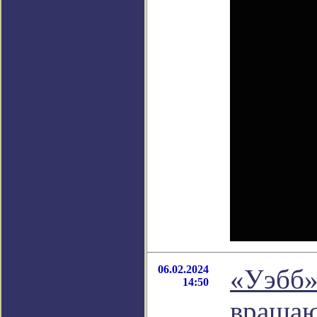
06.02.2024
«Уэбб»
14:50
вращаю