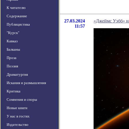
К читателю
Содержание
27.03.2024
«Джеймс Уэбб» н
Публицистика
11:57
"Курск"
Кавказ
Балканы
Проза
Поэзия
Драматургия
Искания и размышления
Критика
Сомнения и споры
Новые книги
У нас в гостях
Издательство