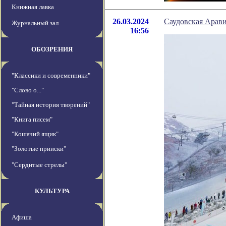
Книжная лавка
26.03.2024
Саудовская Арави
Журнальный зал
16:56
ОБОЗРЕНИЯ
"Классики и современники"
"Слово о..."
"Тайная история творений"
"Книга писем"
"Кошачий ящик"
"Золотые прииски"
"Сердитые стрелы"
КУЛЬТУРА
Афиша