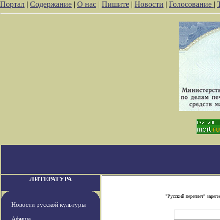
Портал
|
Содержание
|
О нас
|
Пишите
|
Новости
|
Голосование
|
ЛИТЕРАТУРА
"Русский переплет" заре
Новости русской культуры
Афиша