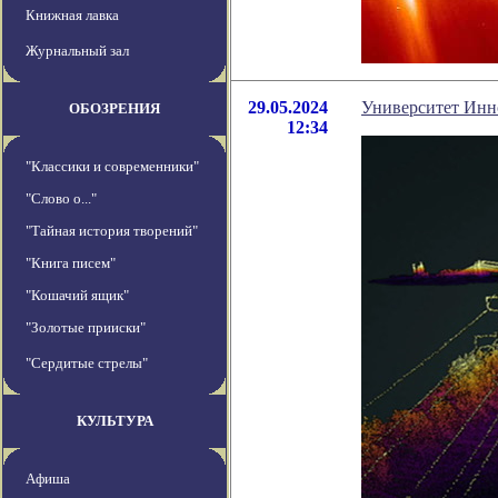
Книжная лавка
Журнальный зал
29.05.2024
Университет Инно
ОБОЗРЕНИЯ
12:34
"Классики и современники"
"Слово о..."
"Тайная история творений"
"Книга писем"
"Кошачий ящик"
"Золотые прииски"
"Сердитые стрелы"
КУЛЬТУРА
Афиша