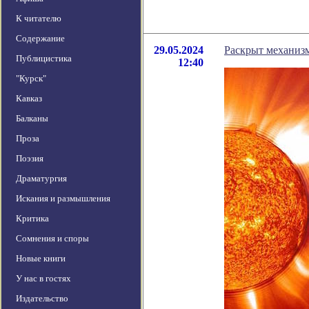
К читателю
Содержание
29.05.2024
Раскрыт механиз
Публицистика
12:40
"Курск"
Кавказ
Балканы
Проза
Поэзия
Драматургия
Искания и размышления
Критика
Сомнения и споры
Новые книги
У нас в гостях
Издательство