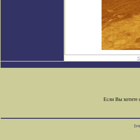
<
Если Вы хотите
Редк