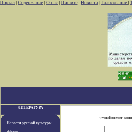
Портал
|
Содержание
|
О нас
|
Пишите
|
Новости
|
Голосование
|
ЛИТЕРАТУРА
"Русский переплет" заре
Новости русской культуры
Афиша