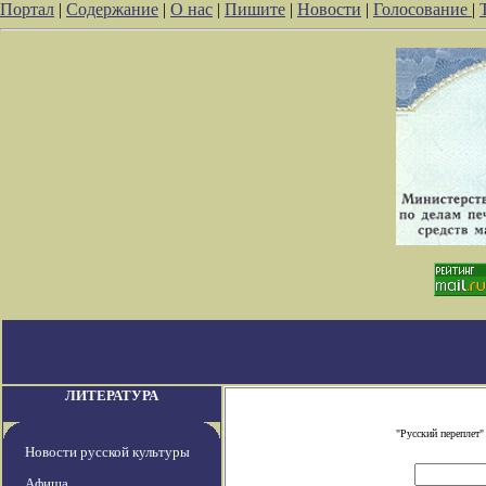
Портал
|
Содержание
|
О нас
|
Пишите
|
Новости
|
Голосование
|
ЛИТЕРАТУРА
"Русский переплет
Новости русской культуры
Афиша