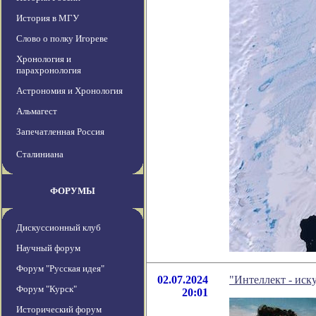
История в МГУ
Слово о полку Игореве
Хронология и
парахронология
Астрономия и Хронология
Альмагест
Запечатленная Россия
Сталиниана
ФОРУМЫ
Дискуссионный клуб
Научный форум
Форум "Русская идея"
02.07.2024
"Интеллект - иск
Форум "Курск"
20:01
Исторический форум