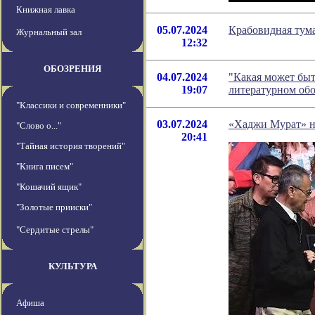
Книжная лавка
05.07.2024
Крабовидная тума
Журнальный зал
12:32
ОБОЗРЕНИЯ
04.07.2024
"Какая может быть
19:07
литературном об
"Классики и современники"
03.07.2024
«Хаджи Мурат» н
"Слово о..."
20:41
"Тайная история творений"
"Книга писем"
"Кошачий ящик"
"Золотые прииски"
"Сердитые стрелы"
КУЛЬТУРА
Афиша