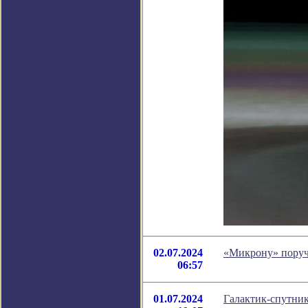
02.07.2024
«Микрону» поручи
06:57
01.07.2024
Галактик-спутни