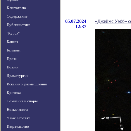
К читателю
Содержание
05.07.2024
«Джеймс Уэбб» с
Публицистика
12:37
"Курск"
Кавказ
Балканы
Проза
Поэзия
Драматургия
Искания и размышления
Критика
Сомнения и споры
Новые книги
У нас в гостях
Издательство