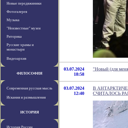
Новые передвжиники
Фотогалерея
Музыка
"Неизвестные" музеи
Риторика
Русские храмы и
монастыри
Видеоархив
03.07.2024
"Новый (для меня
ФИЛОСОФИЯ
18:58
03.07.2024
В АНТАРКТИЧЕ
Современная русская мысль
12:40
СЧИТАЛОСЬ РА
Искания и размышления
ИСТОРИЯ
История России