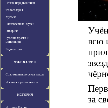
Новые передвжиники
Фотогалерея
Музыка
"Неизвестные" музеи
Учён
Риторика
Русские храмы и
всю 
монастыри
прил
Видеоархив
звез
ФИЛОСОФИЯ
чёрн
Современная русская мысль
Искания и размышления
Перв
ИСТОРИЯ
за с
История России