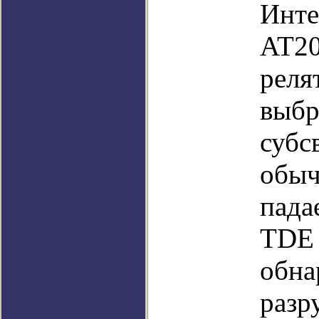
Инте
AT20
реля
выбр
субс
обыч
пада
TDE 
обна
разр