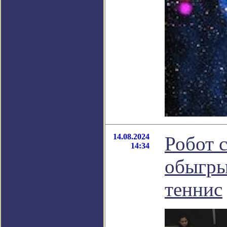
14.08.2024
Робот 
14:34
обыгры
теннис