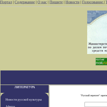
Портал
|
Содержание
|
О нас
|
Пишите
|
Новости
|
Голосование
|
ЛИТЕРАТУРА
"Русский переплет" заре
Новости русской культуры
Афиша