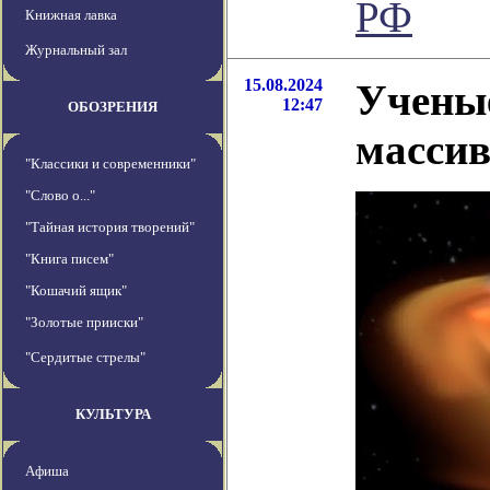
РФ
Книжная лавка
Журнальный зал
15.08.2024
Ученые
12:47
ОБОЗРЕНИЯ
массив
"Классики и современники"
"Слово о..."
"Тайная история творений"
"Книга писем"
"Кошачий ящик"
"Золотые прииски"
"Сердитые стрелы"
КУЛЬТУРА
Афиша