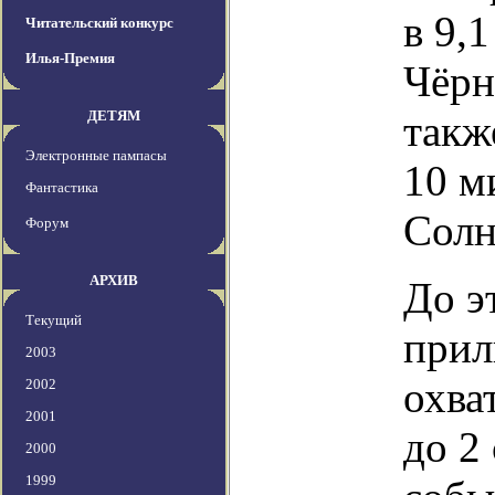
в 9,
Читательский конкурс
Илья-Премия
Чёрн
ДЕТЯМ
такж
Электронные пампасы
10 м
Фантастика
Солн
Форум
АРХИВ
До э
Текущий
прил
2003
охва
2002
2001
до 2
2000
1999