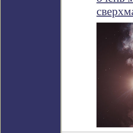
сверхм