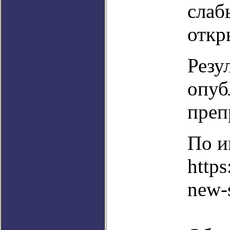
слаб
откр
Резу
опуб
преп
По и
https
new-