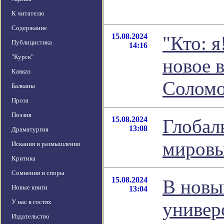
К читателю
Содержание
15.08.2024
"Кто: я
Публицистика
14:16
"Курск"
новое 
Кавказ
Соломо
Балканы
Проза
Поэзия
15.08.2024
Глобал
13:08
Драматургия
мировы
Искания и размышления
Критика
Сомнения и споры
15.08.2024
В новы
Новые книги
13:04
У нас в гостях
универ
Издательство