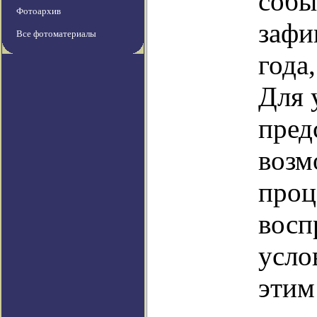
собы
Фотоархив
зафи
Все фотоматериалы
года
Для 
пред
возм
проц
восп
усло
этим