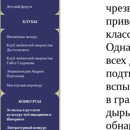
чрез
Детский форум
прив
КЛУБЫ
клас
Пятничные вечера
Одна
Клуб любителей творчества
Достоевского
всех
Клуб любителей творчества
Гайто Газданова
подт
Энциклопедия Андрея
Платонова
вспы
Мастерская перевода
в гр
КОНКУРСЫ
дыры
За вклад в русскую
культуру публикациями в
Интернете
обна
Литературный конкурс