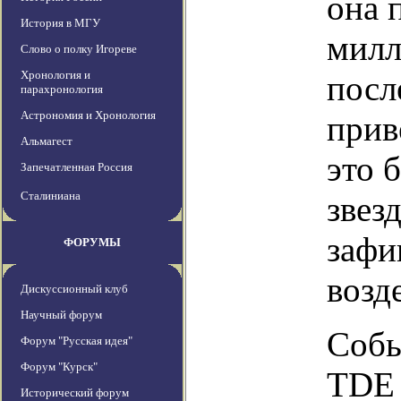
она 
История в МГУ
милл
Слово о полку Игореве
Хронология и
посл
парахронология
Астрономия и Хронология
прив
Альмагест
это 
Запечатленная Россия
Сталиниана
звез
зафи
ФОРУМЫ
возд
Дискуссионный клуб
Научный форум
Собы
Форум "Русская идея"
Форум "Курск"
TDE 
Исторический форум