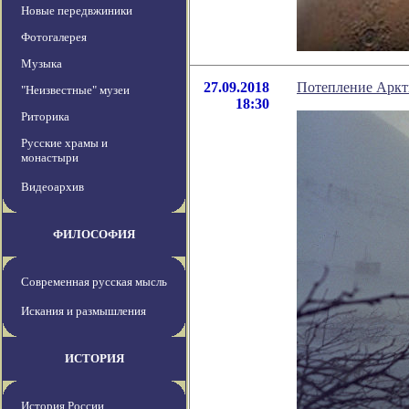
Новые передвжиники
Фотогалерея
Музыка
27.09.2018
Потепление Аркти
"Неизвестные" музеи
18:30
Риторика
Русские храмы и
монастыри
Видеоархив
ФИЛОСОФИЯ
Современная русская мысль
Искания и размышления
ИСТОРИЯ
История России