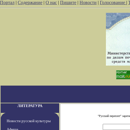
Портал
|
Содержание
|
О нас
|
Пишите
|
Новости
|
Голосование
|
ЛИТЕРАТУРА
"Русский переплет" заре
Новости русской культуры
Афиша