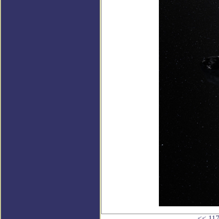
<<
11