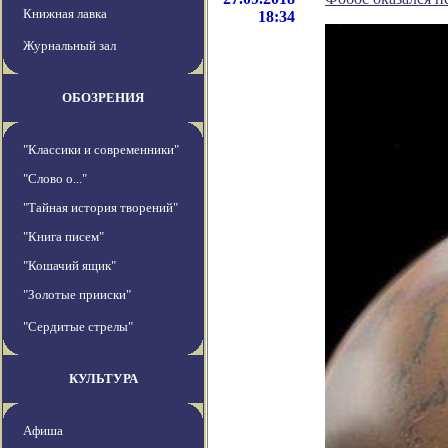
Книжная лавка
18:34
Журнальный зал
ОБОЗРЕНИЯ
"Классики и современники"
"Слово о..."
"Тайная история творений"
"Книга писем"
"Кошачий ящик"
"Золотые прииски"
"Сердитые стрелы"
КУЛЬТУРА
Афиша