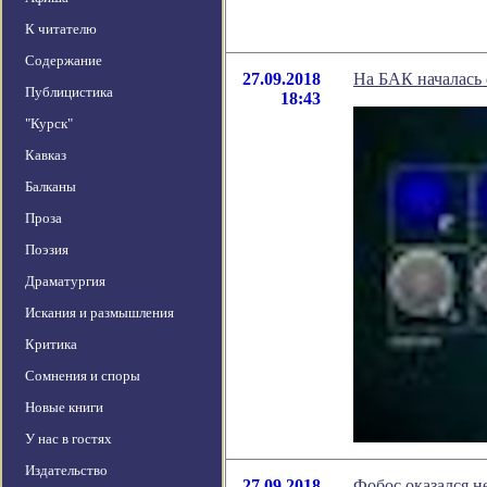
К читателю
Содержание
27.09.2018
На БАК началась 
Публицистика
18:43
"Курск"
Кавказ
Балканы
Проза
Поэзия
Драматургия
Искания и размышления
Критика
Сомнения и споры
Новые книги
У нас в гостях
Издательство
27.09.2018
Фобос оказался н