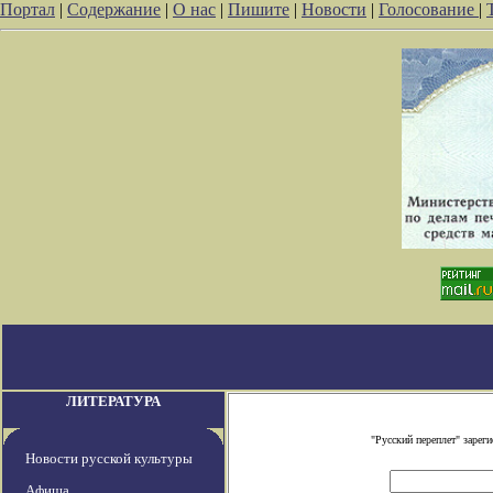
Портал
|
Содержание
|
О нас
|
Пишите
|
Новости
|
Голосование
|
ЛИТЕРАТУРА
"Русский переплет" заре
Новости русской культуры
Афиша