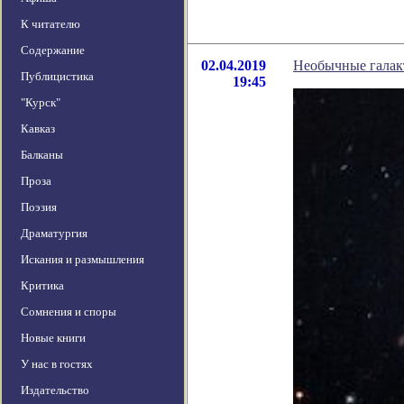
К читателю
Содержание
02.04.2019
Необычные галак
Публицистика
19:45
"Курск"
Кавказ
Балканы
Проза
Поэзия
Драматургия
Искания и размышления
Критика
Сомнения и споры
Новые книги
У нас в гостях
Издательство