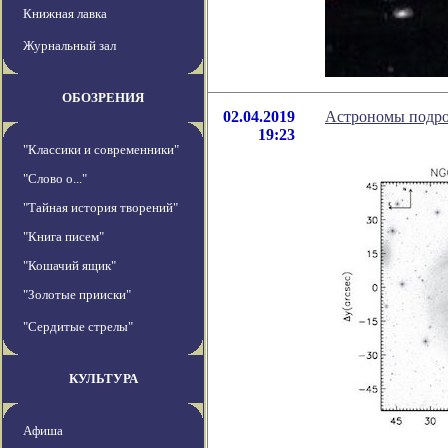
Книжная лавка
Журнальный зал
ОБОЗРЕНИЯ
02.04.2019
Астрономы подро
19:23
"Классики и современники"
"Слово о..."
"Тайная история творений"
"Книга писем"
"Кошачий ящик"
"Золотые прииски"
"Сердитые стрелы"
КУЛЬТУРА
Афиша