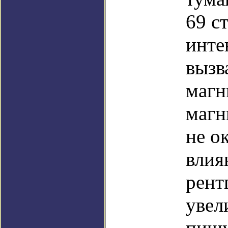
69 с
инте
вызв
магн
магн
не о
влия
рент
увел
пишу