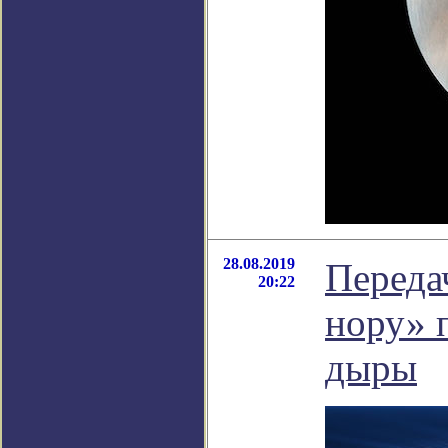
28.08.2019
Переда
20:22
нору» 
дыры