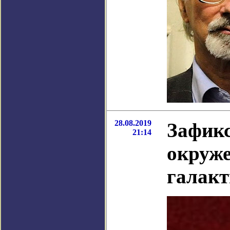
28.08.2019
Зафикс
21:14
окруже
галакт