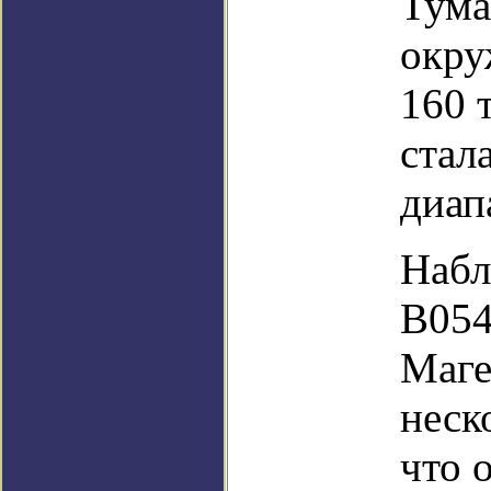
Тума
окру
160 
стал
диап
Набл
B054
Маге
неск
что 