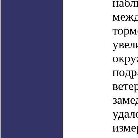
набл
межд
торм
увел
окру
подр
вете
заме
удал
изме