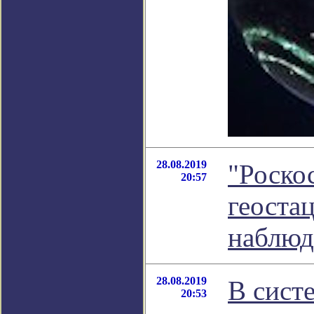
28.08.2019
"Роско
20:57
геоста
наблюд
28.08.2019
В сист
20:53