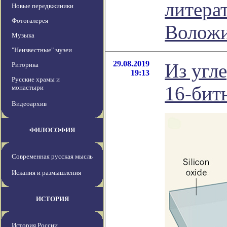
литера
Новые передвжиники
Фотогалерея
Волож
Музыка
"Неизвестные" музеи
29.08.2019
Из угл
Риторика
19:13
Русские храмы и
16-бит
монастыри
Видеоархив
ФИЛОСОФИЯ
Современная русская мысль
Искания и размышления
ИСТОРИЯ
История России