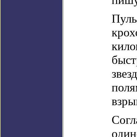
Пуль
крох
кило
быст
звез
поля
взры
Согл
один