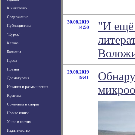
К читателю
Содержание
30.08.2019
"И ещё 
Публицистика
14:50
"Курск"
литера
Кавказ
Волож
Балканы
Проза
Поэзия
29.08.2019
Обнару
19:41
Драматургия
микроо
Искания и размышления
Критика
Сомнения и споры
Новые книги
У нас в гостях
Издательство