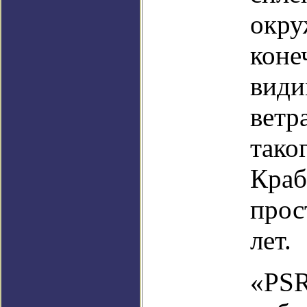
окру
коне
види
ветр
тако
Краб
прос
лет.
«PSR