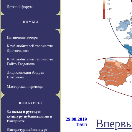
Детский форум
КЛУБЫ
Пятничные вечера
Клуб любителей творчества
Достоевского
Клуб любителей творчества
Гайто Газданова
Энциклопедия Андрея
Платонова
Мастерская перевода
КОНКУРСЫ
За вклад в русскую
культуру публикациями в
29.08.2019
Впервы
Интернете
19:05
Литературный конкурс