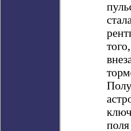
пуль
стал
рент
того
внез
торм
Полу
астр
ключ
поля