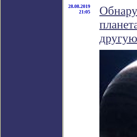
28.08.2019
Обнару
21:05
планет
другу