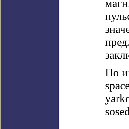
магн
пуль
знач
пред
закл
По и
space
yark
sosed