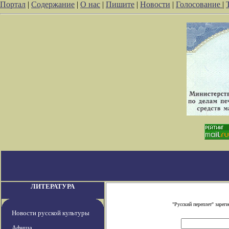
Портал
|
Содержание
|
О нас
|
Пишите
|
Новости
|
Голосование
|
ЛИТЕРАТУРА
"Русский переплет" заре
Новости русской культуры
Афиша