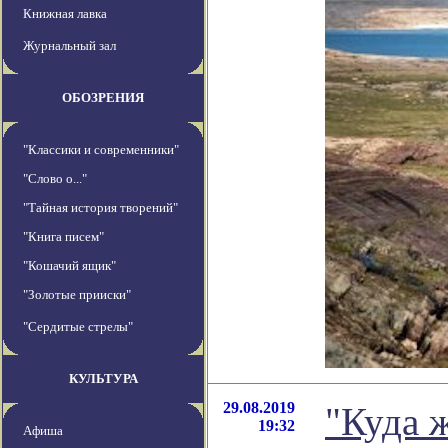
Книжная лавка
Журнальный зал
ОБОЗРЕНИЯ
"Классики и современники"
"Слово о..."
"Тайная история творений"
"Книга писем"
"Кошачий ящик"
"Золотые прииски"
"Сердитые стрелы"
КУЛЬТУРА
29.08.2019
"Куда ж
19:32
Афиша