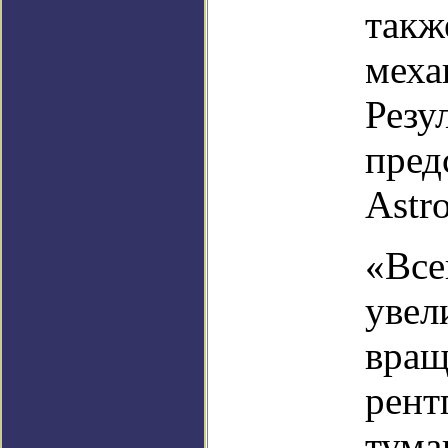
такж
меха
Резу
пред
Astr
«Все
увел
вращ
рент
тума