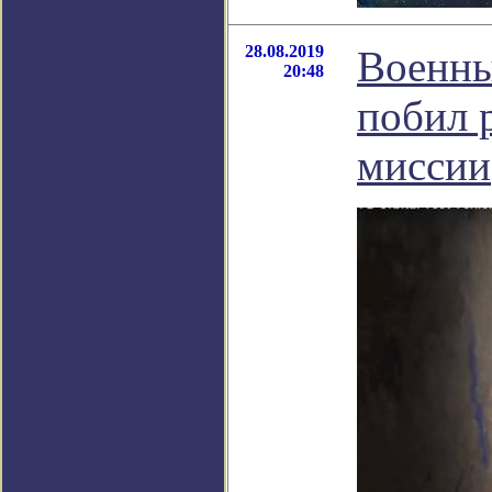
28.08.2019
Военны
20:48
побил 
миссии