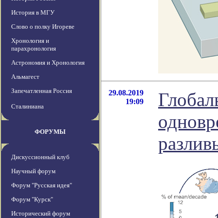
История в МГУ
Слово о полку Игореве
Хронология и
парахронология
Астрономия и Хронология
Альмагест
Запечатленная Россия
29.08.2019
Глобал
19:09
Сталиниана
одновр
ФОРУМЫ
разлив
Дискуссионный клуб
Научный форум
Форум "Русская идея"
Форум "Курск"
Исторический форум