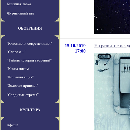
Книжная лавка
Журнальный зал
ОБОЗРЕНИЯ
"Классики и современники"
15.10.2019
На развитие иску
17:00
"Слово о..."
"Тайная история творений"
"Книга писем"
"Кошачий ящик"
"Золотые прииски"
"Сердитые стрелы"
КУЛЬТУРА
Афиша