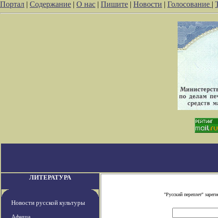
Портал
|
Содержание
|
О нас
|
Пишите
|
Новости
|
Голосование
|
ЛИТЕРАТУРА
"Русский переплет" заре
Новости русской культуры
Афиша