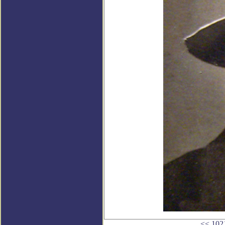
<<
102