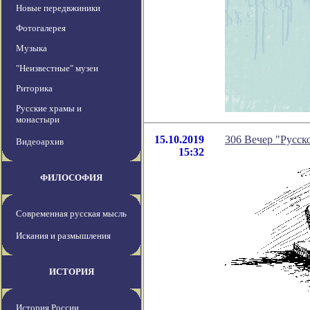
Новые передвжиники
Фотогалерея
Музыка
"Неизвестные" музеи
Риторика
Русские храмы и
монастыри
15.10.2019
306 Вечер "Русско
Видеоархив
15:32
ФИЛОСОФИЯ
Современная русская мысль
Искания и размышления
ИСТОРИЯ
История России