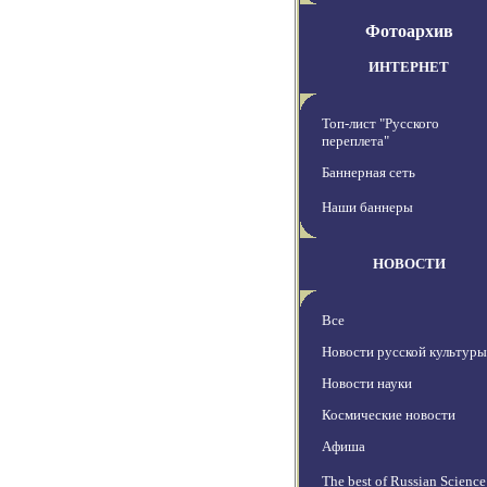
Фотоархив
ИНТЕРНЕТ
Топ-лист "Русского
переплета"
Баннерная сеть
Наши баннеры
НОВОСТИ
Все
Новости русской культуры
Новости науки
Космические новости
Афиша
The best of Russian Science