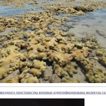
звездного пространства впервые идентифицирована молекула га