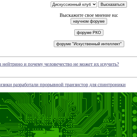
Выскажите свое мнение на:
ы нейтрино и почему человечество не может их изучить?
изики разработали прорывной транзистор для спинтроники