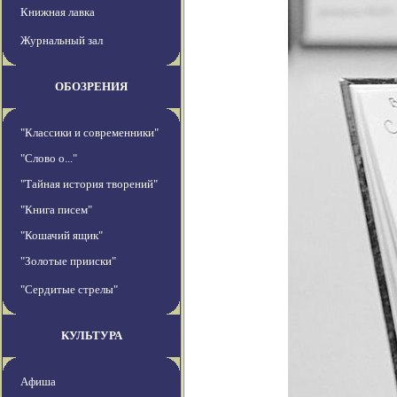
Книжная лавка
Журнальный зал
ОБОЗРЕНИЯ
"Классики и современники"
"Слово о..."
"Тайная история творений"
"Книга писем"
"Кошачий ящик"
"Золотые прииски"
"Сердитые стрелы"
КУЛЬТУРА
Афиша