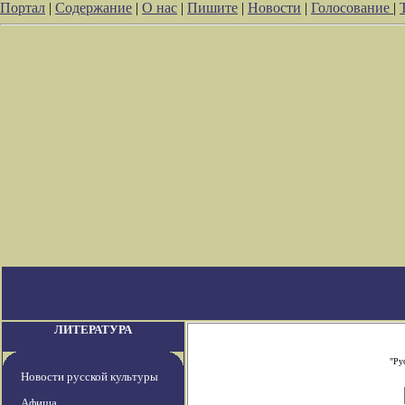
Портал
|
Содержание
|
О нас
|
Пишите
|
Новости
|
Голосование
|
ЛИТЕРАТУРА
"Ру
Новости русской культуры
Афиша