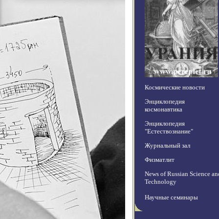
Космические новости
Энциклопедия
космонавтика
Энциклопедия
"Естествознание"
Журнальный зал
Физматлит
News of Russian Science an
Technology
Научные семинары