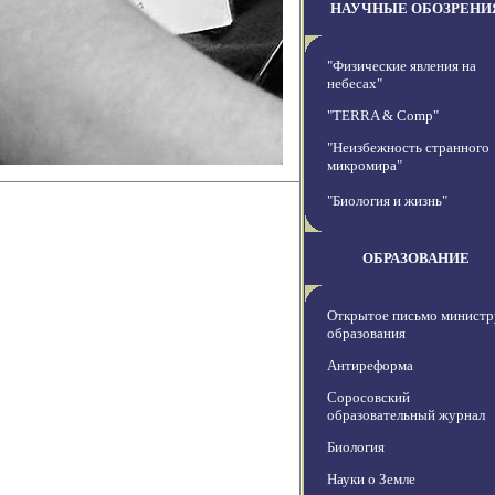
НАУЧНЫЕ ОБОЗРЕНИ
"Физические явления на
небесах"
"TERRA & Comp"
"Неизбежность странного
микромира"
"Биология и жизнь"
ОБРАЗОВАНИЕ
Открытое письмо министр
образования
Антиреформа
Соросовский
образовательный журнал
Биология
Науки о Земле