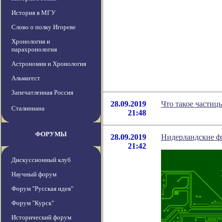
История в МГУ
Слово о полку Игореве
Хронология и
парахронология
Астрономия и Хронология
Альмагест
Запечатленная Россия
28.09.2019
Что такое частиц
Сталиниана
21:48
ФОРУМЫ
28.09.2019
Нидерландские ф
21:42
Дискуссионный клуб
Научный форум
Форум "Русская идея"
Форум "Курск"
Исторический форум