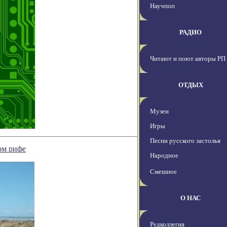
Научпоп
РАДИО
Читают и поют авторы РП
ОТДЫХ
Музеи
Игры
Песни русского застолья
ом рифе
Народное
Смешное
О НАС
Редколлегия