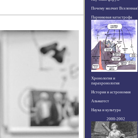
Почему молчит Вселенная
Парниковая катастрофа
Хронология и
парахронология
История и астрономия
Альмагест
Наука и культура
2000-2002