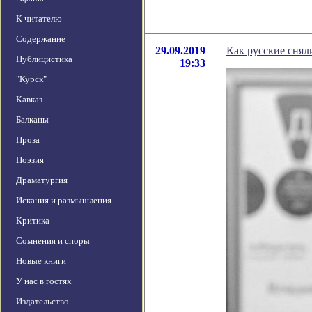
К читателю
Содержание
29.09.2019
Как русские снял
Публицистика
19:33
"Курск"
Кавказ
Балканы
Проза
Поэзия
Драматургия
Искания и размышления
Критика
Сомнения и споры
Новые книги
У нас в гостях
Издательство