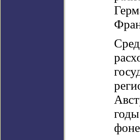
Герм
Фран
Сред
расх
госу
реги
Авст
годы
фоне