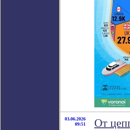
03.06.2026
От цеп
09:51