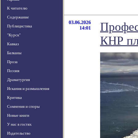
К читателю
Содержание
03.06.2026
Профес
Публицистика
14:01
"Курск"
КНР пл
Кавказ
Балканы
Проза
Поэзия
Драматургия
Искания и размышления
Критика
Сомнения и споры
Новые книги
У нас в гостях
Издательство