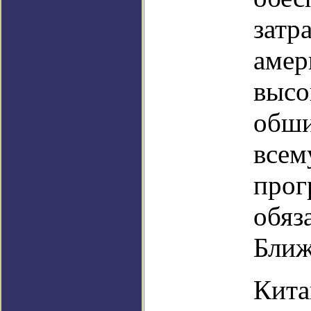
затр
амер
высо
обши
всем
прог
обяз
Ближ
Кита