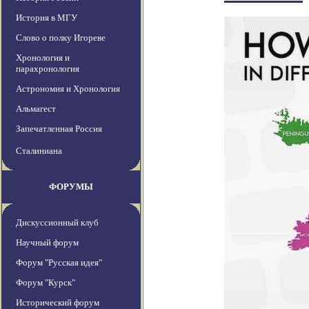
История в МГУ
Слово о полку Игореве
Хронология и
парахронология
Астрономия и Хронология
Альмагест
Запечатленная Россия
Сталиниана
ФОРУМЫ
Дискуссионный клуб
Научный форум
Форум "Русская идея"
Форум "Курск"
Исторический форум