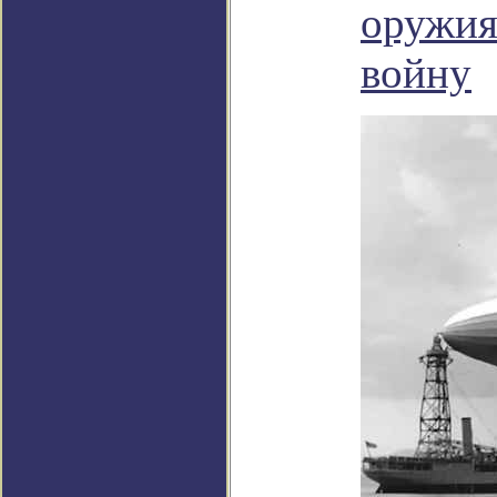
оружия
войну