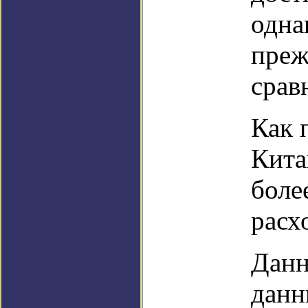
одна
преж
срав
Как 
Кита
боле
расх
Данн
данн