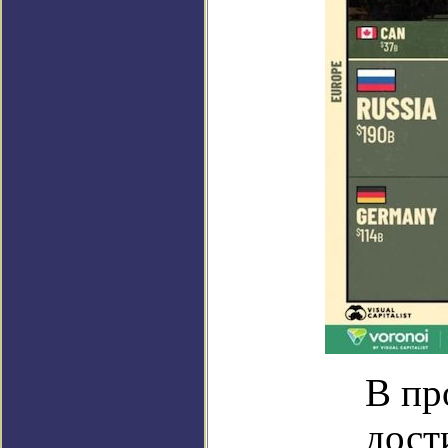
В пр
дост