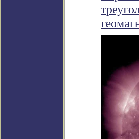
треугол
геомаг