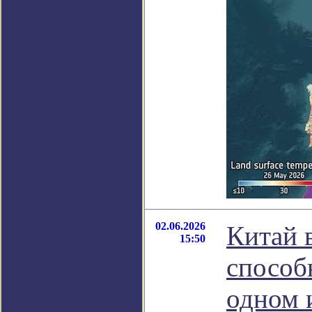
02.06.2026
Китай 
15:50
способ
одном 