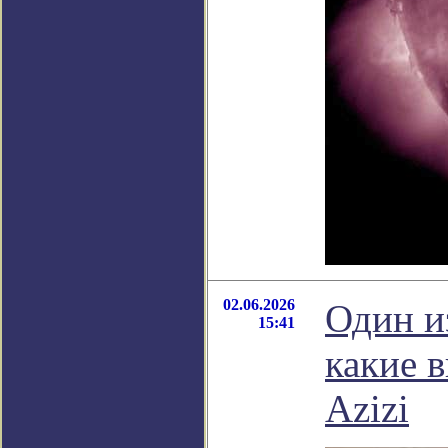
02.06.2026
Один и
15:41
какие 
Azizi