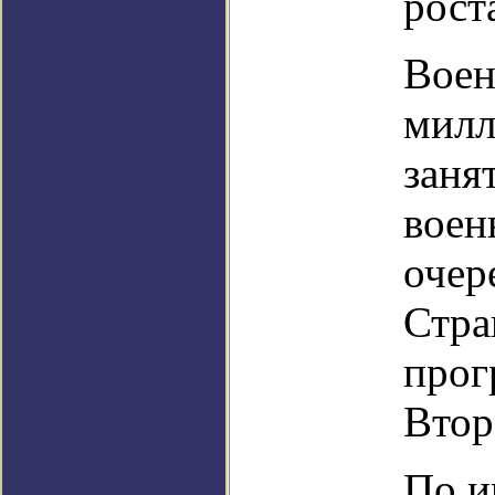
рост
Воен
милл
заня
воен
очер
Стра
прог
Втор
По и