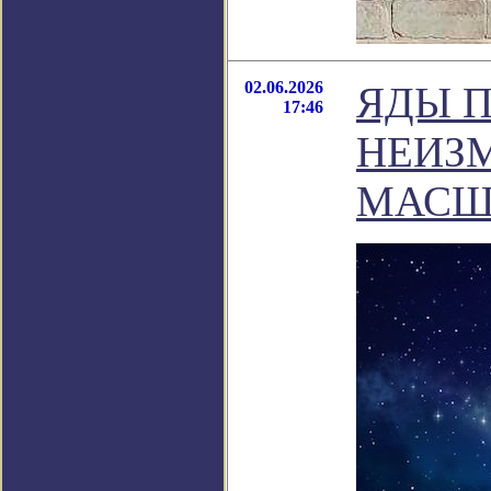
02.06.2026
ЯДЫ 
17:46
НЕИЗ
МАСШ