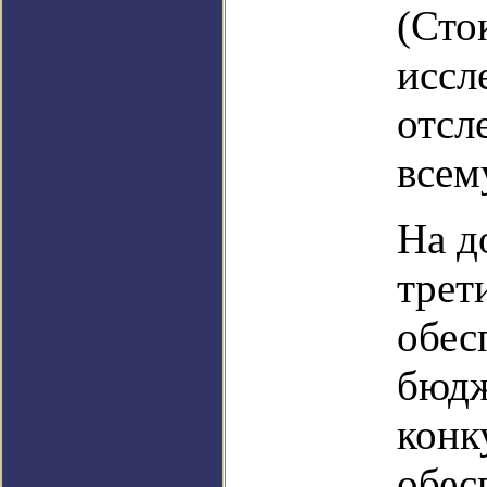
(Сто
иссл
отсл
всем
На д
трет
обес
бюдж
конк
обес