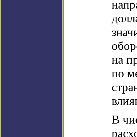
напр
долл
знач
обор
на п
по м
стра
влия
В чи
расх