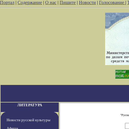
Портал
|
Содержание
|
О нас
|
Пишите
|
Новости
|
Голосование
|
ЛИТЕРАТУРА
"Русск
Новости русской культуры
Афиша