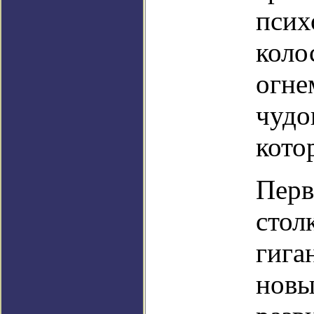
псих
коло
огне
чудо
кото
Перв
стол
гига
новы