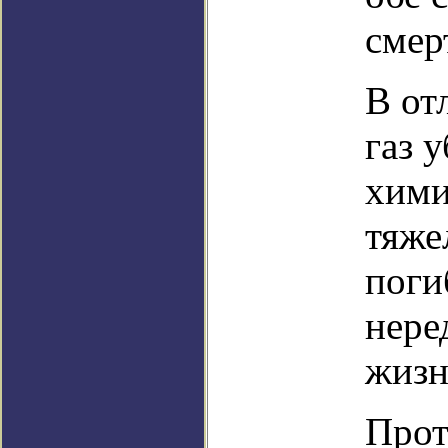
смер
В от
газ 
хими
тяже
поги
нере
жизн
Прот