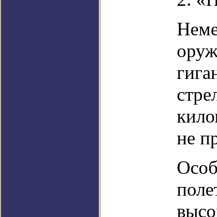
Неме
оруж
гига
стре
кило
не п
Особ
поле
высо