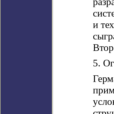
разр
сист
и те
сыгр
Втор
5. О
Герм
прим
усло
стру