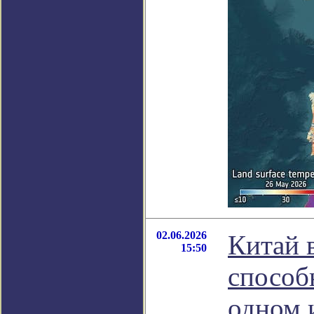
02.06.2026
Китай 
15:50
способ
одном 