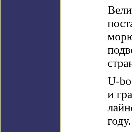
Вели
пост
морю
подв
стра
U-bo
и гр
лайн
году