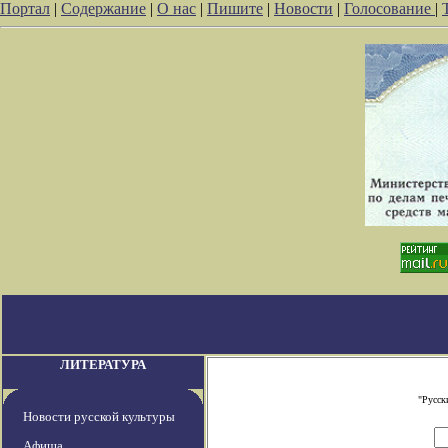
Портал
|
Содержание
|
О нас
|
Пишите
|
Новости
|
Голосование
|
ЛИТЕРАТУРА
"Русск
Новости русской культуры
Афиша