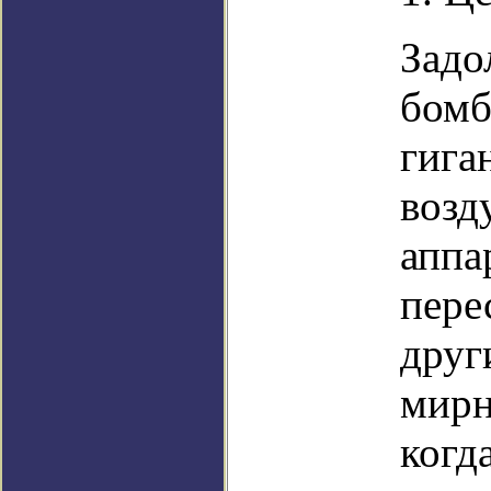
Задо
бомб
гига
возд
аппа
пере
друг
мирн
когд