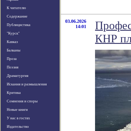
К читателю
Содержание
03.06.2026
Профес
Публицистика
14:01
"Курск"
КНР пл
Кавказ
Балканы
Проза
Поэзия
Драматургия
Искания и размышления
Критика
Сомнения и споры
Новые книги
У нас в гостях
Издательство