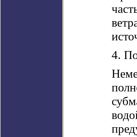
част
ветр
исто
4. П
Неме
полн
субм
водо
пред