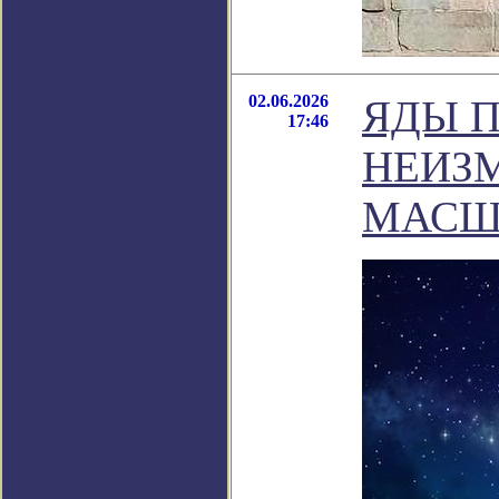
02.06.2026
ЯДЫ 
17:46
НЕИЗ
МАСШ