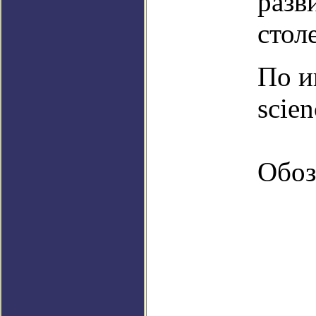
разв
стол
По и
scie
Обоз