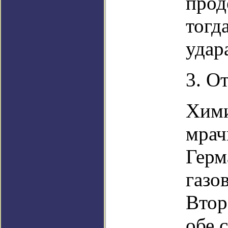
прод
тогд
удар
3. О
Хими
мрач
Герм
газо
Втор
обе 