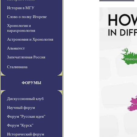
История в МГУ
Слово о полку Игореве
Хронология и
парахронология
Астрономия и Хронология
Альмагест
Запечатленная Россия
Сталиниана
ФОРУМЫ
Дискуссионный клуб
Научный форум
Форум "Русская идея"
Форум "Курск"
Исторический форум