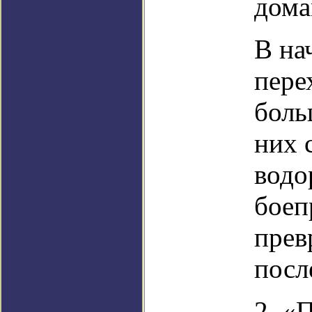
дома
В на
пере
боль
них 
водо
боеп
прев
посл
2. «