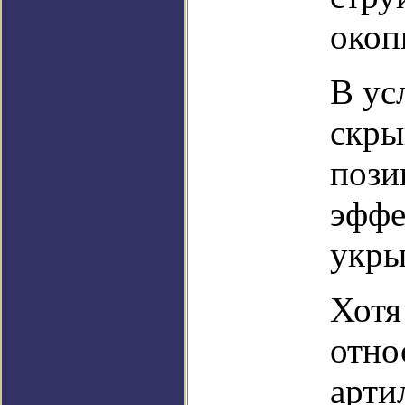
окоп
В ус
скры
пози
эффе
укры
Хотя
отно
арти