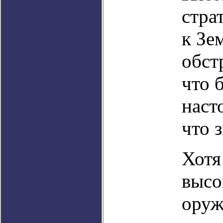
стра
к Зе
обст
что 
наст
что 
Хотя
высо
оруж