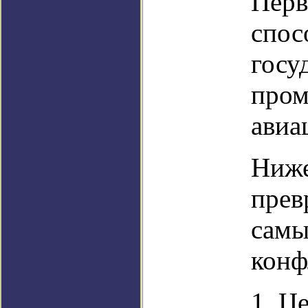
Перв
спос
госу
пром
авиа
Ниже
прев
самы
конф
1. Ц