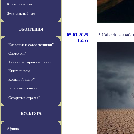
Книжная лавка
Журнальный зал
ОБОЗРЕНИЯ
05.01.2025
В Caltech разраб
16:55
"Классики и современники"
"Слово о..."
"Тайная история творений"
"Книга писем"
"Кошачий ящик"
"Золотые прииски"
"Сердитые стрелы"
КУЛЬТУРА
Афиша