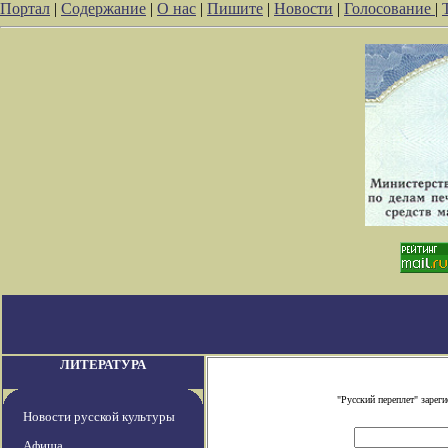
Портал
|
Содержание
|
О нас
|
Пишите
|
Новости
|
Голосование
|
ЛИТЕРАТУРА
"Русский переплет" заре
Новости русской культуры
Афиша