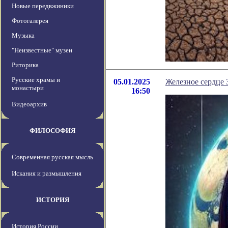
Новые передвжиники
Фотогалерея
Музыка
"Неизвестные" музеи
Риторика
Русские храмы и
05.01.2025
Железное сердце 
монастыри
16:50
Видеоархив
ФИЛОСОФИЯ
Современная русская мысль
Искания и размышления
ИСТОРИЯ
История России