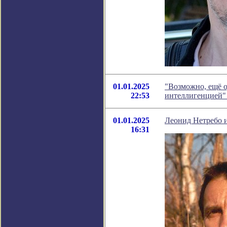
01.01.2025
"Возможно, ещё 
22:53
интеллигенцией"
01.01.2025
Леонид Нетребо и
16:31