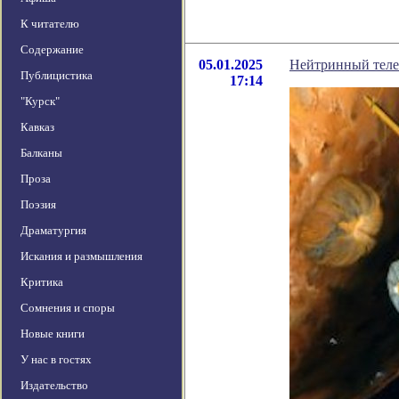
К читателю
Содержание
05.01.2025
Нейтринный телес
Публицистика
17:14
"Курск"
Кавказ
Балканы
Проза
Поэзия
Драматургия
Искания и размышления
Критика
Сомнения и споры
Новые книги
У нас в гостях
Издательство