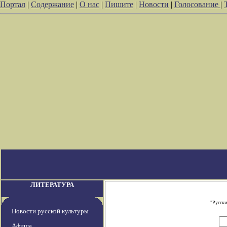
Портал
|
Содержание
|
О нас
|
Пишите
|
Новости
|
Голосование
|
ЛИТЕРАТУРА
"Русски
Новости русской культуры
Афиша