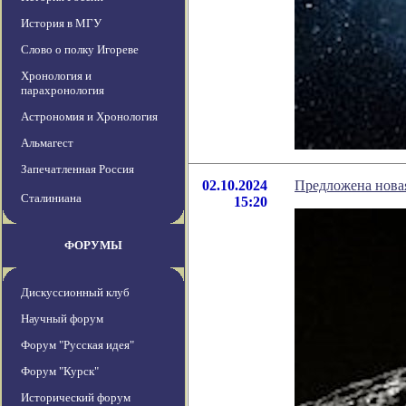
История в МГУ
Слово о полку Игореве
Хронология и
парахронология
Астрономия и Хронология
Альмагест
Запечатленная Россия
02.10.2024
Предложена нова
Сталиниана
15:20
ФОРУМЫ
Дискуссионный клуб
Научный форум
Форум "Русская идея"
Форум "Курск"
Исторический форум