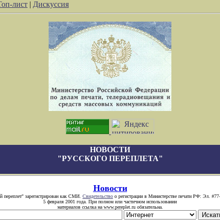
Топ-лист
|
Дискуссия
НОВОСТИ
"РУССКОГО ПЕРЕПЛЕТА"
Новости
й переплет" зарегистрирован как СМИ.
Свидетельство
о регистрации в Министерстве печати РФ: Эл. #77
5 февраля 2001 года. При полном или частичном использовании
материалов ссылка на www.pereplet.ru обязательна.