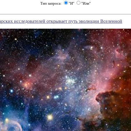
Тип запроса:
"И"
"Или"
арских исследователей открывает путь эволюции Вселенной