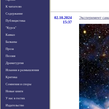
К читателю
Содержание
02.10.2024
Эксперимент сам
Публицистика
15:37
"Курск"
Кавказ
Балканы
Проза
Поэзия
Драматургия
Искания и размышления
Критика
Сомнения и споры
Новые книги
У нас в гостях
Издательство