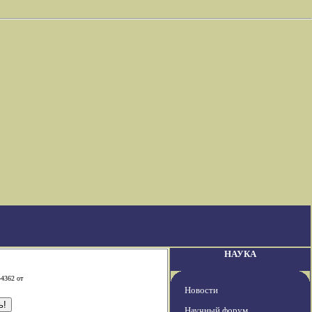
НАУКА
-4362 от
Новости
Научный форум