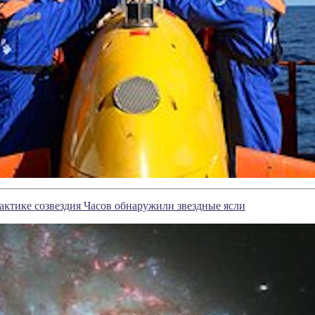
актике созвездия Часов обнаружили звездные ясли