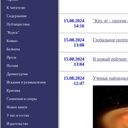
К читателю
Содержание
15.08.2024
"Кто: я! – проти
Публицистика
14:16
"Курск"
15.08.2024
Глобальное потеп
Кавказ
13:08
Балканы
Проза
15.08.2024
В новый рейтинг 
13:04
Поэзия
Драматургия
15.08.2024
Ученые наблюдали
Искания и размышления
12:47
Критика
Сомнения и споры
Новые книги
У нас в гостях
Издательство