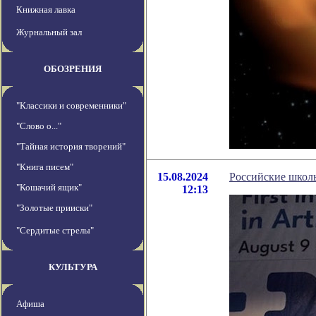
Книжная лавка
Журнальный зал
ОБОЗРЕНИЯ
"Классики и современники"
"Слово о..."
"Тайная история творений"
"Книга писем"
15.08.2024
Российские школ
"Кошачий ящик"
12:13
"Золотые прииски"
"Сердитые стрелы"
КУЛЬТУРА
Афиша