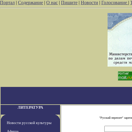
Портал
|
Содержание
|
О нас
|
Пишите
|
Новости
|
Голосование
|
ЛИТЕРАТУРА
"Русский переплет" заре
Новости русской культуры
Афиша