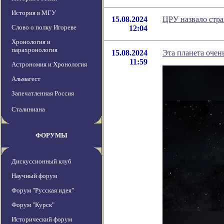
История в МГУ
15.08.2024
ЦРУ назвало стра
Слово о полку Игореве
12:04
Хронология и
парахронология
15.08.2024
Эта планета очен
11:59
Астрономия и Хронология
Альмагест
Запечатленная Россия
Сталиниана
ФОРУМЫ
Дискуссионный клуб
Научный форум
Форум "Русская идея"
Форум "Курск"
Исторический форум