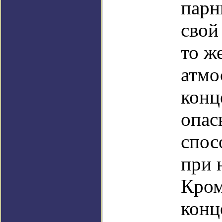
парн
свой
то ж
атмо
конц
опасн
спос
при 
Кром
конц