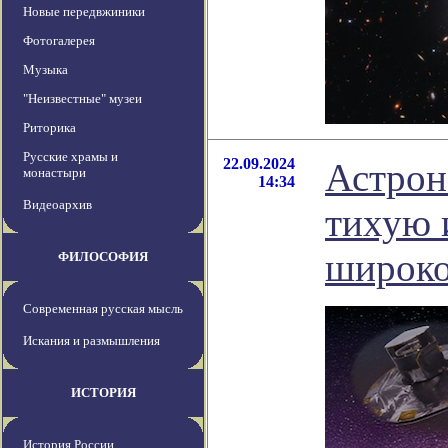
Новые передвжиники
Фотогалерея
Музыка
"Неизвестные" музеи
Риторика
Русские храмы и
22.09.2024
Астрон
монастыри
14:34
Видеоархив
тихую 
широко
ФИЛОСОФИЯ
Современная русская мысль
Искания и размышления
ИСТОРИЯ
История России