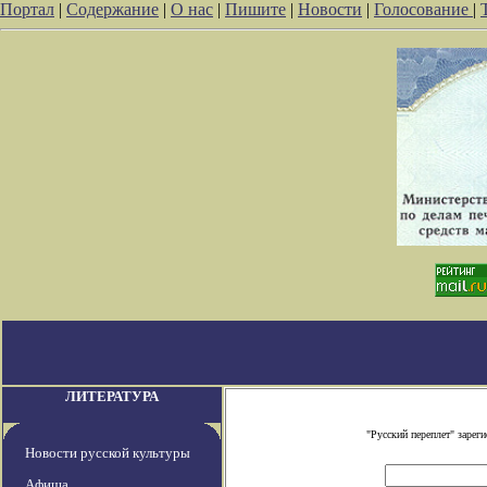
Портал
|
Содержание
|
О нас
|
Пишите
|
Новости
|
Голосование
|
ЛИТЕРАТУРА
"Русский переплет" заре
Новости русской культуры
Афиша