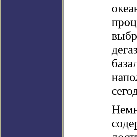
океа
проц
выбр
дега
база
напо
сего
Немн
соде
дост