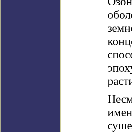
Озон
обол
земн
конц
спос
эпох
раст
Несм
имен
суше