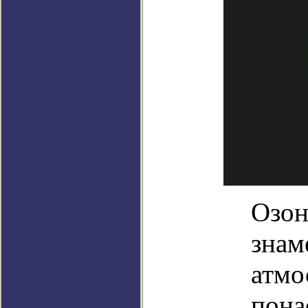
Озон
знам
атмо
пона