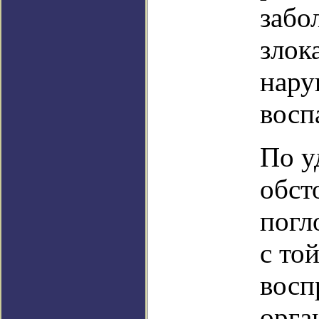
забо
злок
нару
восп
По у
обст
погл
с то
восп
орга