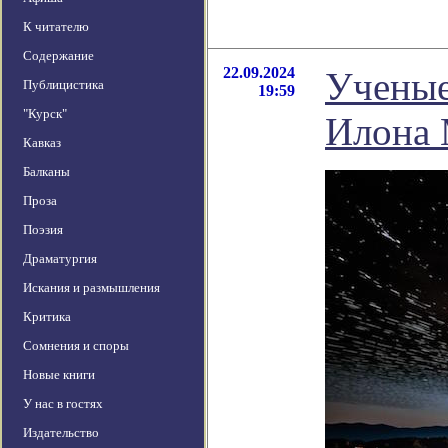
К читателю
Содержание
22.09.2024
Ученые
Публицистика
19:59
"Курск"
Илона 
Кавказ
Балканы
Проза
Поэзия
Драматургия
Искания и размышления
Критика
Сомнения и споры
Новые книги
У нас в гостях
Издательство