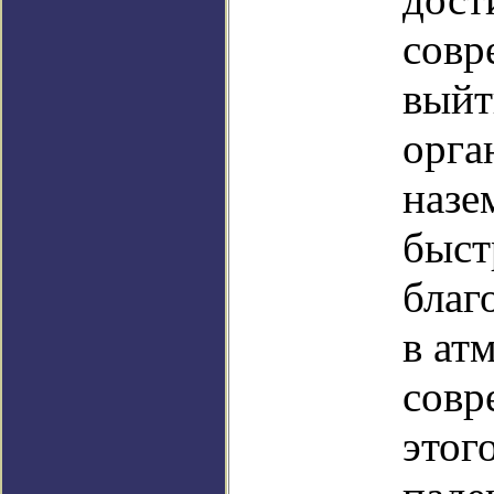
совр
выйт
орга
назе
быст
благ
в ат
совр
этог