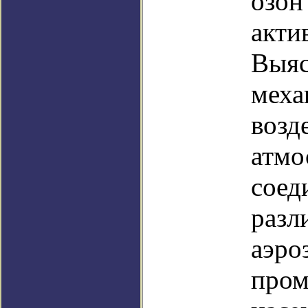
озон
акти
Выяс
меха
возд
атмо
соед
разл
аэро
пром