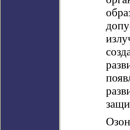
обра
допу
излу
созд
разв
появ
разв
защи
Озон