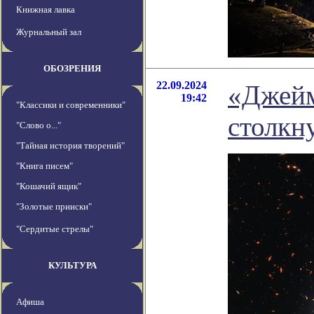
Книжная лавка
Журнальный зал
ОБОЗРЕНИЯ
22.09.2024
«Джейм
19:42
"Классики и современники"
столкн
"Слово о..."
"Тайная история творений"
"Книга писем"
"Кошачий ящик"
"Золотые прииски"
"Сердитые стрелы"
КУЛЬТУРА
Афиша