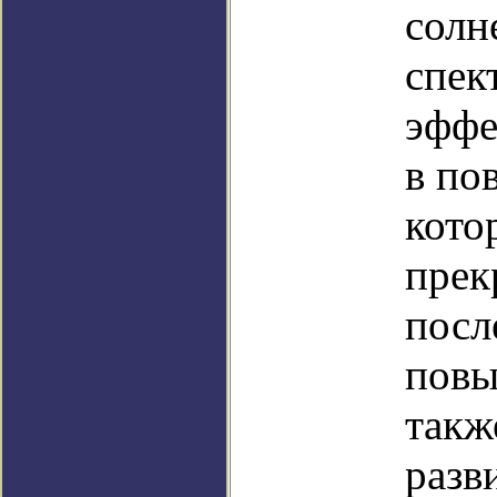
солн
спек
эффе
в по
кото
прек
посл
повы
такж
разв