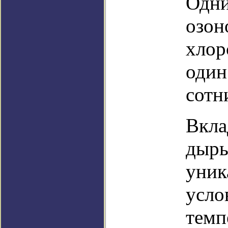
Одни
озон
хлор
один
сотн
Вкла
дыры
уник
усло
темп