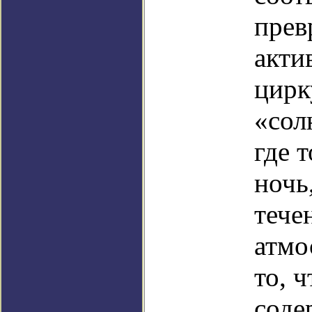
прев
акти
цирк
«сол
где 
ночь
тече
атмо
то, 
соде