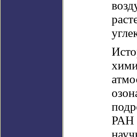
возд
раст
угле
Исто
хими
атмо
озон
подр
РАН 
науч