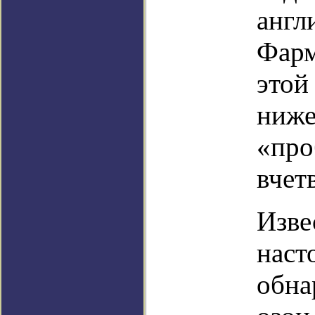
англ
Фарм
этой
ниже
«про
вчет
Изве
наст
обна