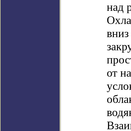
над 
Охла
вниз
закр
прос
от н
усло
обла
водя
Взаи