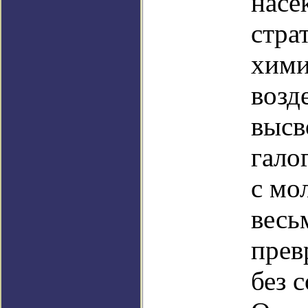
насе
стра
хими
возд
высв
гало
с мо
весь
прев
без 