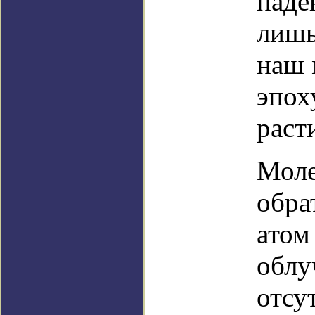
паде
лишь
наш 
эпох
раст
Моле
обра
атом
облу
отсу