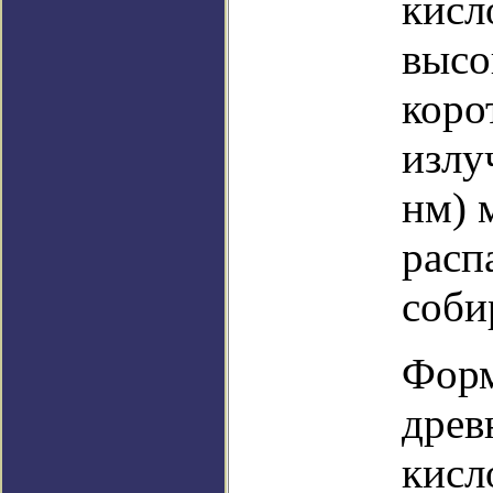
кисл
высо
коро
излу
нм) 
расп
соби
Форм
древ
кисл