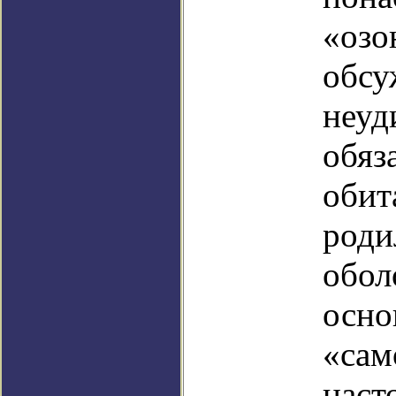
«озо
обсу
неуд
обяз
обит
роди
обол
осно
«сам
наст