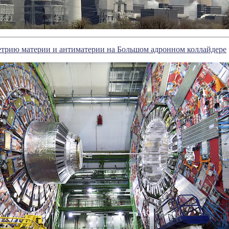
трию материи и антиматерии на Большом адронном коллайдере