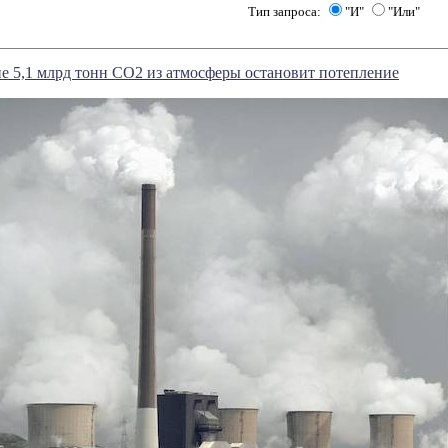
Тип запроса:
"И"
"Или"
е 5,1 млрд тонн СО2 из атмосферы остановит потепление