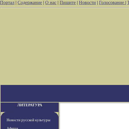
Портал
|
Содержание
|
О нас
|
Пишите
|
Новости
|
Голосование
|
ЛИТЕРАТУРА
Новости русской культуры
Афиша