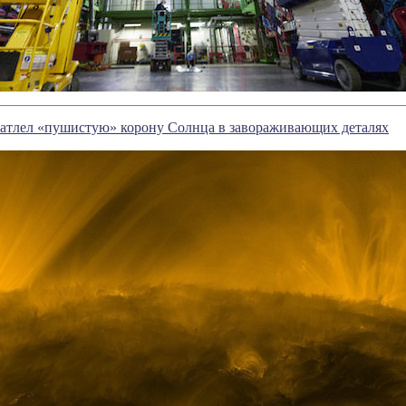
печатлел «пушистую» корону Солнца в завораживающих деталях