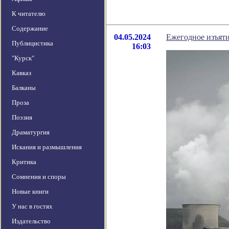
К читателю
Содержание
04.05.2024
Ежегодное изъяти
Публицистика
16:03
"Курск"
Кавказ
Балканы
Проза
Поэзия
Драматургия
Искания и размышления
Критика
Сомнения и споры
Новые книги
У нас в гостях
Издательство