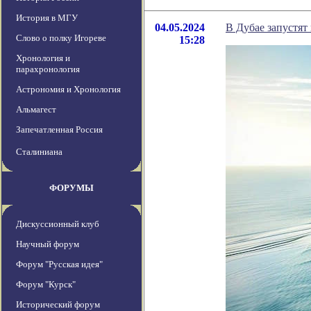
История в МГУ
04.05.2024
В Дубае запустят
Слово о полку Игореве
15:28
Хронология и
парахронология
Астрономия и Хронология
Альмагест
Запечатленная Россия
Сталиниана
ФОРУМЫ
Дискуссионный клуб
Научный форум
Форум "Русская идея"
Форум "Курск"
Исторический форум