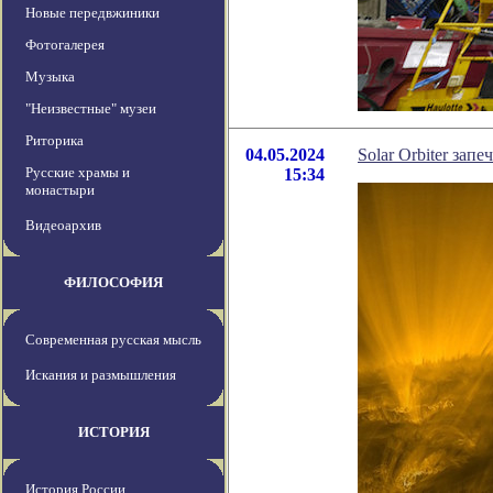
Новые передвжиники
Фотогалерея
Музыка
"Неизвестные" музеи
Риторика
04.05.2024
Solar Orbiter за
Русские храмы и
15:34
монастыри
Видеоархив
ФИЛОСОФИЯ
Современная русская мысль
Искания и размышления
ИСТОРИЯ
История России