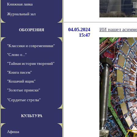
Книжная лавка
Журнальный зал
04.05.2024
ИИ нашел асимме
ОБОЗРЕНИЯ
15:47
"Классики и современники"
"Слово о..."
"Тайная история творений"
"Книга писем"
"Кошачий ящик"
"Золотые прииски"
"Сердитые стрелы"
КУЛЬТУРА
Афиша