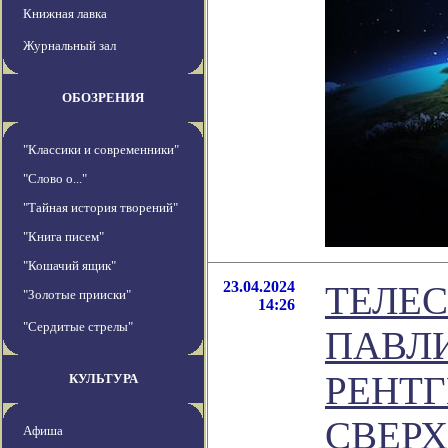
Книжная лавка
Журнальный зал
ОБОЗРЕНИЯ
"Классики и современники"
"Слово о..."
"Тайная история творений"
"Книга писем"
"Кошачий ящик"
23.04.2024
ТЕЛЕС
"Золотые прииски"
14:26
"Сердитые стрелы"
ПАВЛ
РЕНТГ
КУЛЬТУРА
СВЕРХ
Афиша