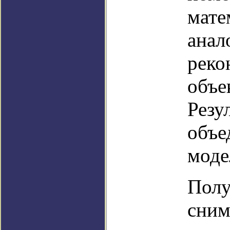
мате
анал
реко
объе
Резу
объе
моде
Полу
сним