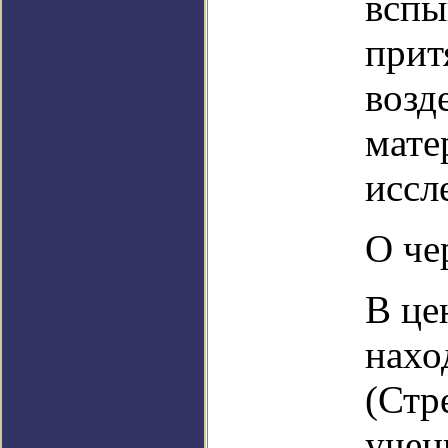
вспы
прит
возд
мате
иссл
О че
В це
нахо
(Стр
учен