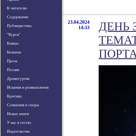
К читателю
Содержание
23.04.2024
ДЕНЬ 
Публицистика
14:33
"Курск"
ТЕМА
Кавказ
ПОРТА
Балканы
Проза
Поэзия
Драматургия
Искания и размышления
Критика
Сомнения и споры
Новые книги
У нас в гостях
Издательство