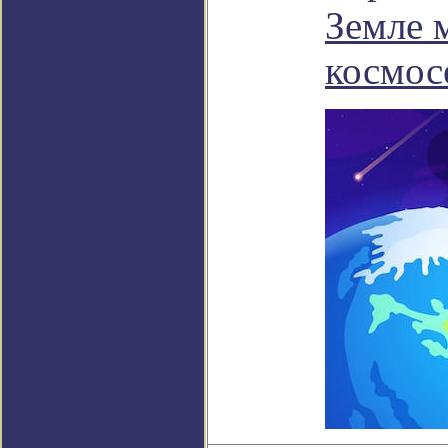
Земле 
космос