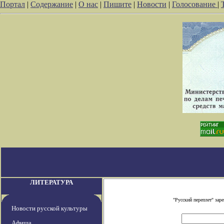
Портал
|
Содержание
|
О нас
|
Пишите
|
Новости
|
Голосование
|
ЛИТЕРАТУРА
"Русский переплет" за
Новости русской культуры
Афиша