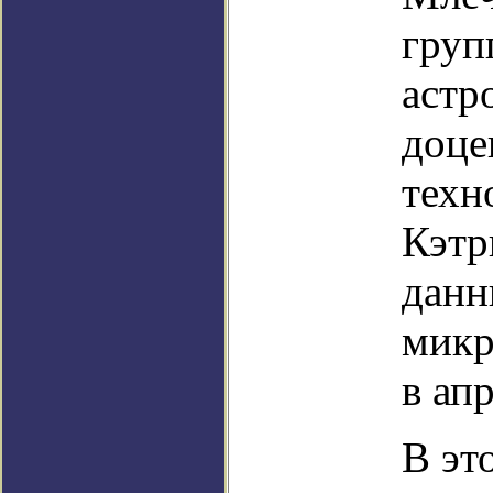
груп
астр
доце
техн
Кэтр
данн
микр
в ап
В эт