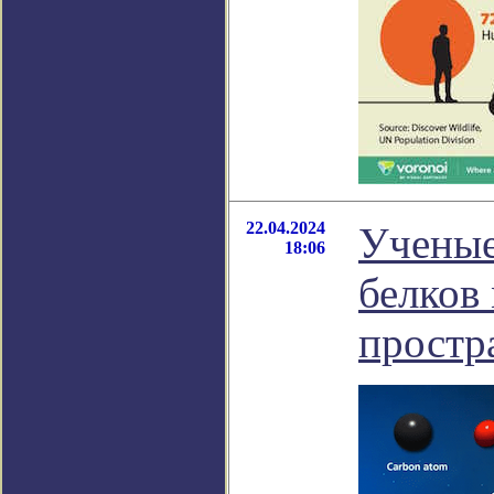
22.04.2024
Ученые
18:06
белков
простр