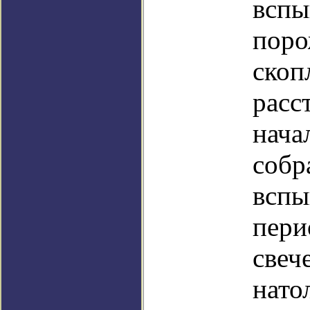
вспы
поро
скоп
расс
нача
собр
вспы
пери
свеч
нато