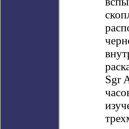
вспы
скоп
расп
черн
внут
раск
Sgr 
часо
изуч
трех