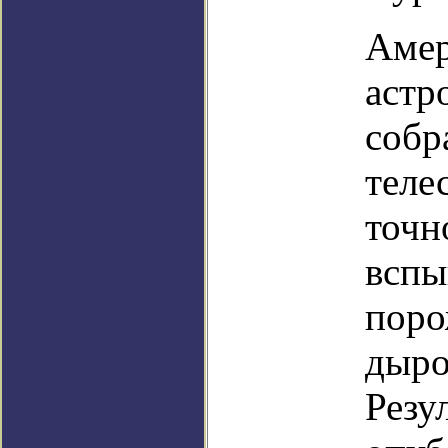
Амер
астр
собр
теле
точн
вспы
поро
дыро
Резу