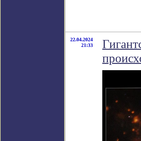
22.04.2024
Гигант
21:33
происх