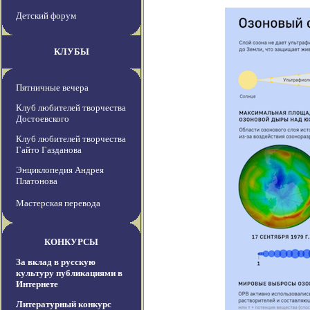
Детский форум
КЛУБЫ
Пятничные вечера
Клуб любителей творчества
Достоевского
Клуб любителей творчества
Гайто Газданова
Энциклопедия Андрея
Платонова
Мастерская перевода
КОНКУРСЫ
За вклад в русскую
культуру публикациями в
Интернете
Литературный конкурс