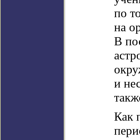
по т
на о
В по
астр
окру
и не
такж
Как 
пери