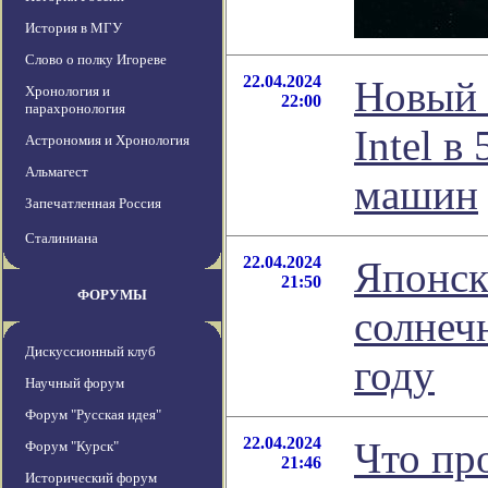
История в МГУ
Слово о полку Игореве
22.04.2024
Новый 
Хронология и
22:00
парахронология
Intel 
Астрономия и Хронология
Альмагест
машин
Запечатленная Россия
Сталиниана
22.04.2024
Японск
21:50
ФОРУМЫ
солнеч
Дискуссионный клуб
году
Научный форум
Форум "Русская идея"
22.04.2024
Что пр
Форум "Курск"
21:46
Исторический форум