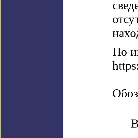
свед
отсу
нахо
По и
https
Обоз
В