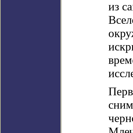
из с
Всел
окру
искр
врем
иссл
Перв
сним
черн
Млеч