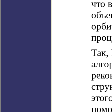
что 
объе
орби
проц
Так,
алго
реко
стру
этог
помо