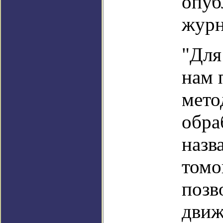
опуб
журн
"Для
нам 
мето
обра
назв
томо
позв
движ