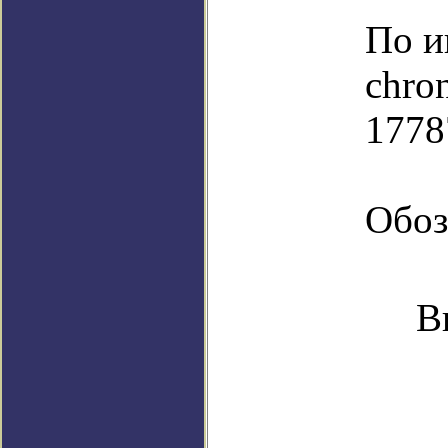
По и
chro
1778
Обоз
В