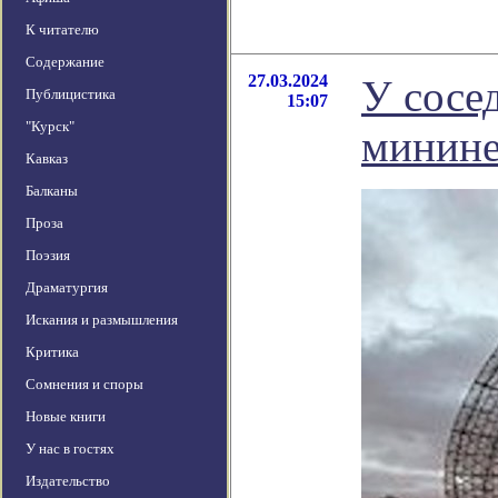
К читателю
Содержание
27.03.2024
У сосе
Публицистика
15:07
"Курск"
минине
Кавказ
Балканы
Проза
Поэзия
Драматургия
Искания и размышления
Критика
Сомнения и споры
Новые книги
У нас в гостях
Издательство