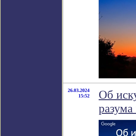
26.03.2024
Об иск
15:52
разума 