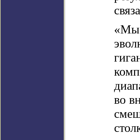
связ
«Мы 
эвол
гига
комп
диап
во в
смеш
стол