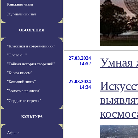
Книжная лавка
Журнальный зал
ОБОЗРЕНИЯ
"Классики и современники"
"Слово о..."
27.03.2024
Умная 
14:52
"Тайная история творений"
"Книга писем"
27.03.2024
Искусс
"Кошачий ящик"
14:34
"Золотые прииски"
выявля
"Сердитые стрелы"
космос
КУЛЬТУРА
Афиша