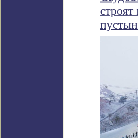
строят
пустын