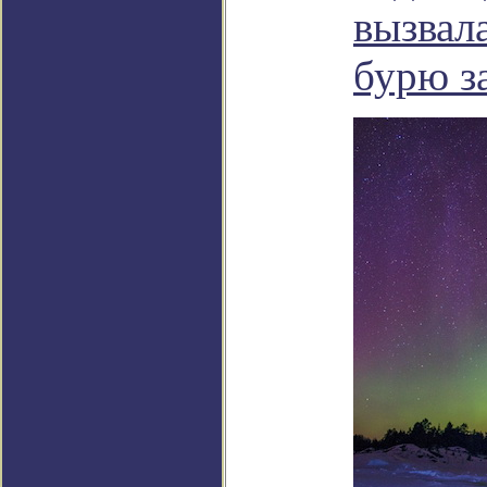
вызвал
бурю за