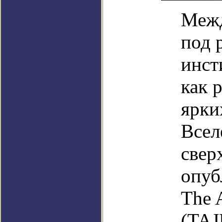
Межд
под 
инст
как 
ярки
Всел
свер
опуб
The A
(TAJ