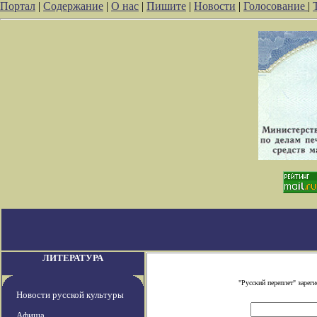
Портал
|
Содержание
|
О нас
|
Пишите
|
Новости
|
Голосование
|
ЛИТЕРАТУРА
"Русский переплет" заре
Новости русской культуры
Афиша