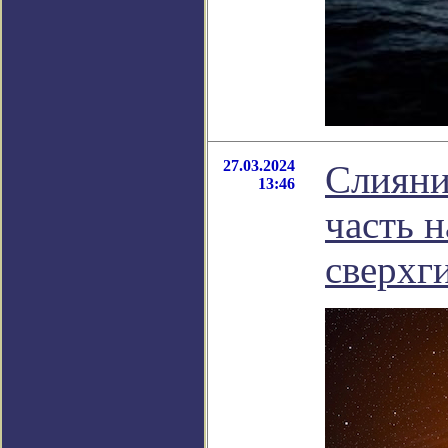
27.03.2024
Слияни
13:46
часть 
сверхг