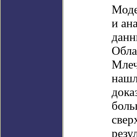
Моде
и ан
данн
Обла
Млеч
нашл
дока
боль
свер
резу