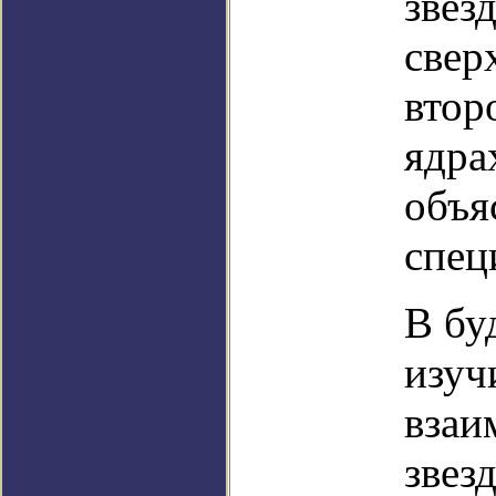
звез
свер
втор
ядра
объя
спец
В бу
изуч
взаи
звез