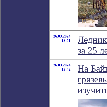
26.03.2024
Ледник
13:51
за 25 л
26.03.2024
На Бай
13:42
грязев
изучит