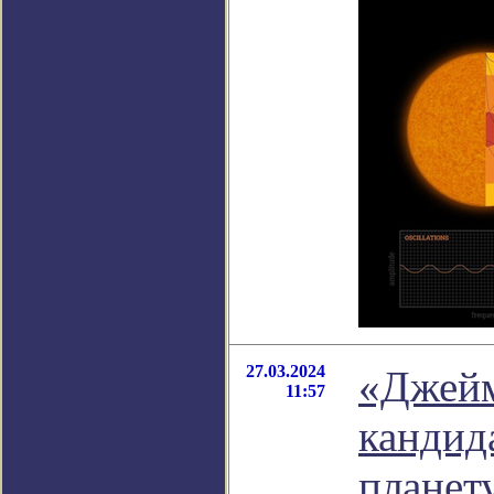
27.03.2024
«Джейм
11:57
кандид
планет