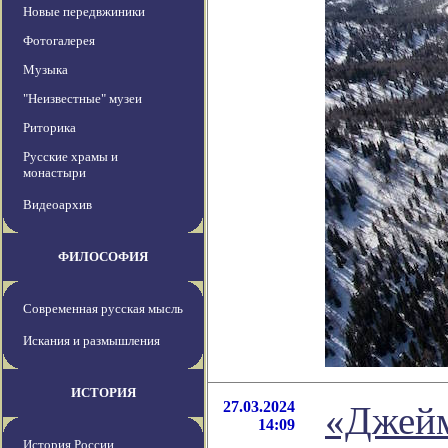
Новые передвжиники
Фотогалерея
Музыка
"Неизвестные" музеи
Риторика
Русские храмы и
монастыри
Видеоархив
ФИЛОСОФИЯ
Современная русская мысль
Искания и размышления
ИСТОРИЯ
27.03.2024
«Джейм
14:09
История России