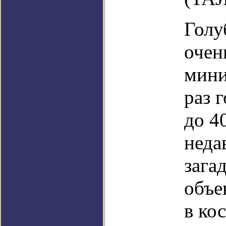
Голу
очен
мини
раз 
до 4
неда
зага
объе
в ко