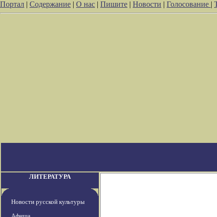
Портал
|
Содержание
|
О нас
|
Пишите
|
Новости
|
Голосование
|
ЛИТЕРАТУРА
Новости русской культуры
Афиша