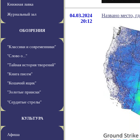
Книжная лавка
Журнальный зал
04.03.2024
Названо место, гд
20:12
ОБОЗРЕНИЯ
"Классики и современники"
"Слово о..."
"Тайная история творений"
"Книга писем"
"Кошачий ящик"
"Золотые прииски"
"Сердитые стрелы"
КУЛЬТУРА
Афиша