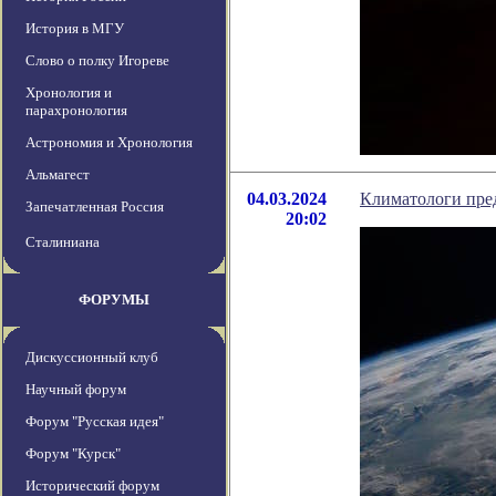
История в МГУ
Слово о полку Игореве
Хронология и
парахронология
Астрономия и Хронология
Альмагест
04.03.2024
Климатологи пре
Запечатленная Россия
20:02
Сталиниана
ФОРУМЫ
Дискуссионный клуб
Научный форум
Форум "Русская идея"
Форум "Курск"
Исторический форум