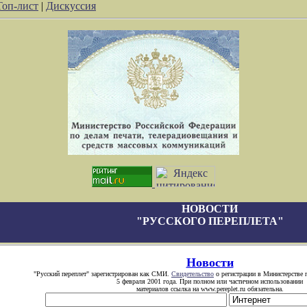
Топ-лист
|
Дискуссия
НОВОСТИ
"РУССКОГО ПЕРЕПЛЕТА"
Новости
"Русский переплет" зарегистрирован как СМИ.
Свидетельство
о регистрации в Министерстве 
5 февраля 2001 года. При полном или частичном использовании
материалов ссылка на www.pereplet.ru обязательна.