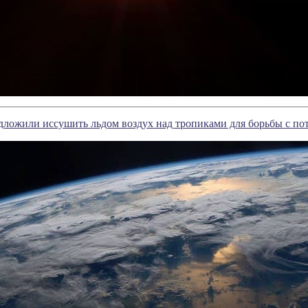
дложили иссушить льдом воздух над тропиками для борьбы с по