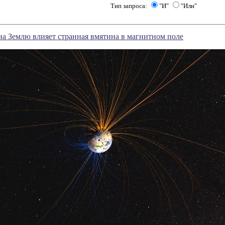
Тип запроса:
"И"
"Или"
на Землю влияет странная вмятина в магнитном поле