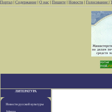
Портал
|
Содержание
|
О нас
|
Пишите
|
Новости
|
Голосование
|
ЛИТЕРАТУРА
Новости русской культуры
Афиша