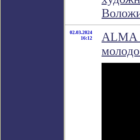
Волож
02.03.2024
ALMA в
16:12
молодо