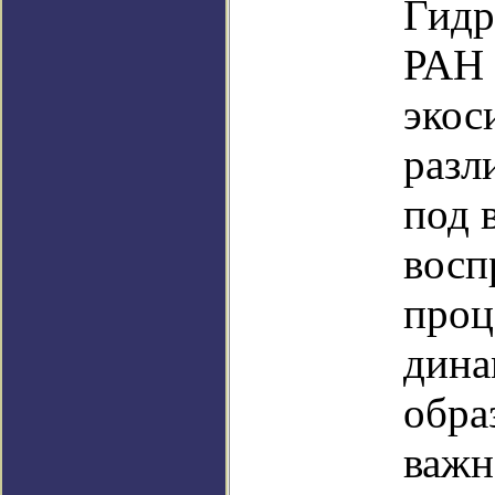
Гидр
РАН 
экос
разл
под 
восп
проц
дина
обра
важн