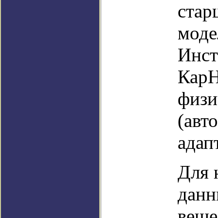
стар
моде
Инст
КарН
физи
(авт
адап
Для 
данн
веще