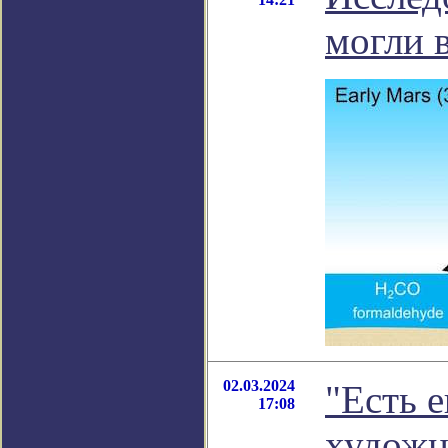
могли 
02.03.2024
"Есть е
17:08
художн