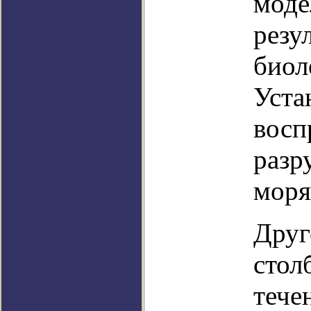
моде
резу
биол
Уста
восп
разр
моря
Друг
стол
тече