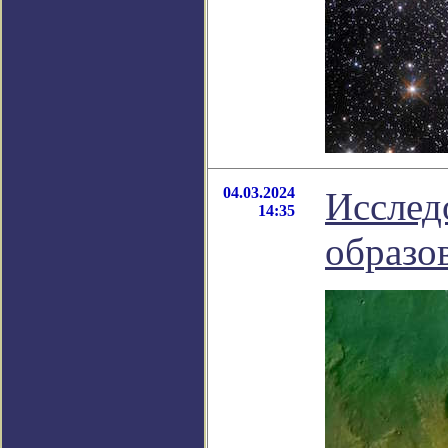
04.03.2024
Исслед
14:35
образов