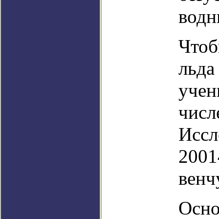
водн
Чтоб
льда
учен
числ
Иссл
20014
венч
Осно