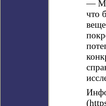
— Мы
что 
веще
покр
поте
конк
спра
иссл
Инфо
(http