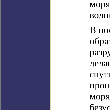
моря
водн
В по
обра
разр
дела
спут
прош
моря
безу