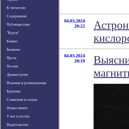
К читателю
Содержание
04.03.2024
Астрон
Публицистика
20:22
"Курск"
кислор
Кавказ
Балканы
04.03.2024
Выясни
Проза
20:19
Поэзия
магнит
Драматургия
Искания и размышления
Критика
Сомнения и споры
Новые книги
У нас в гостях
Издательство