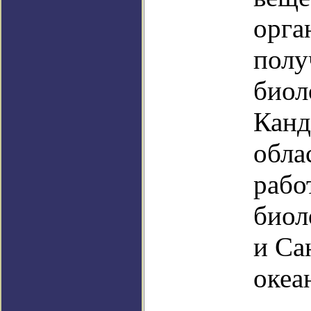
орга
полу
биол
Канд
обла
рабо
биол
и Са
океа