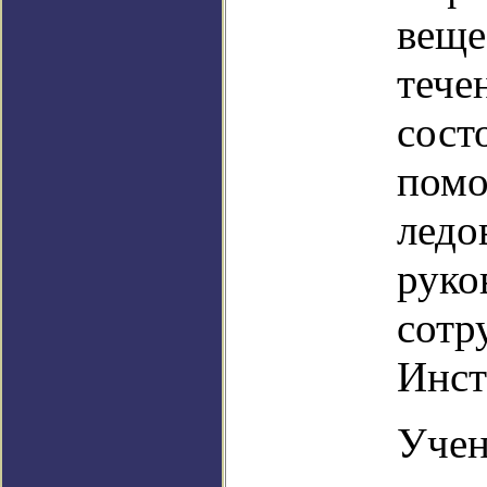
веще
тече
сост
помо
ледо
руко
сотр
Инст
Учен