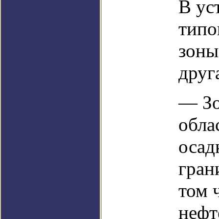
В ус
типо
зоны
друг
— Зо
обла
осад
гран
том 
нефт