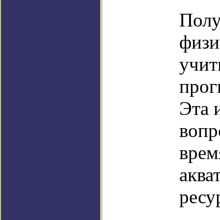
Полу
физи
учит
прог
Эта 
вопр
врем
аква
ресу