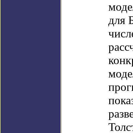
моде
для 
числ
расс
конк
моде
прог
пока
разв
Толс