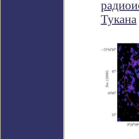
радиои
Тукана