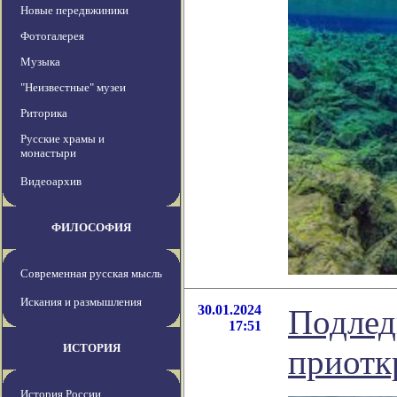
Новые передвжиники
Фотогалерея
Музыка
"Неизвестные" музеи
Риторика
Русские храмы и
монастыри
Видеоархив
ФИЛОСОФИЯ
Современная русская мысль
Искания и размышления
30.01.2024
Подлед
17:51
ИСТОРИЯ
приотк
История России