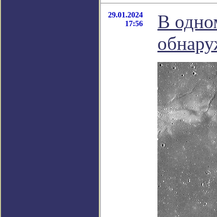
29.01.2024
В одно
17:56
обнару