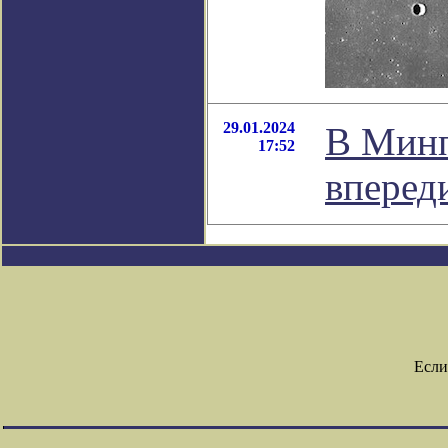
29.01.2024
В Минп
17:52
впереди
Если