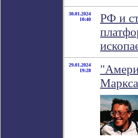
30.01.2024
РФ и с
10:40
платфо
ископа
29.01.2024
"Амери
19:28
Маркса