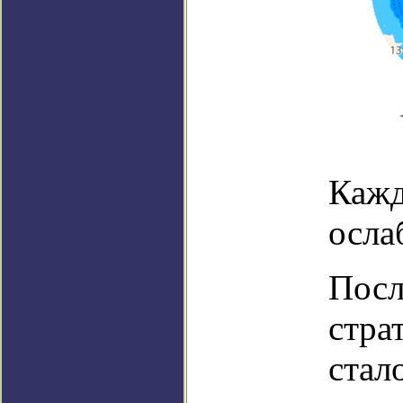
Кажд
осла
Посл
стра
стал