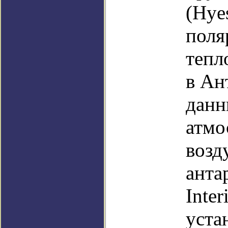
(Hye
поля
тепл
в Ан
данн
атмо
возд
анта
Inte
уста