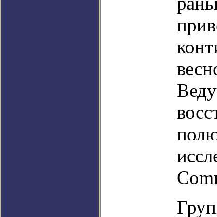
рань
прив
конт
весн
Веду
восс
полю
иссл
Comm
Груп