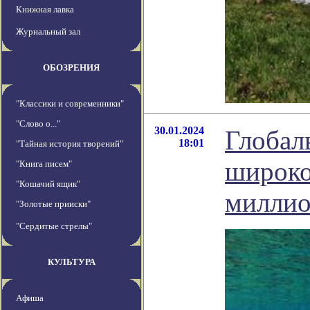
Книжная лавка
Журнальный зал
ОБОЗРЕНИЯ
"Классики и современники"
"Слово о..."
30.01.2024
Глобал
18:01
"Тайная история творений"
широко
"Книга писем"
"Кошачий ящик"
миллио
"Золотые прииски"
"Сердитые стрелы"
КУЛЬТУРА
Афиша