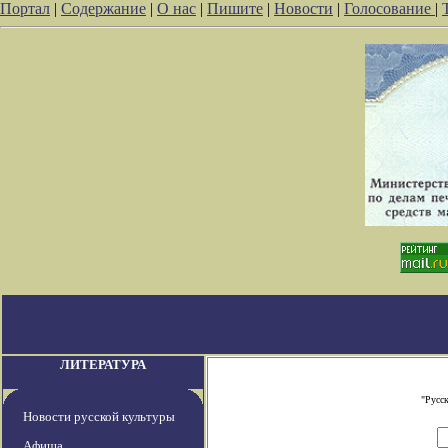
Портал
|
Содержание
|
О нас
|
Пишите
|
Новости
|
Голосование
|
ЛИТЕРАТУРА
"Русс
Новости русской культуры
Афиша