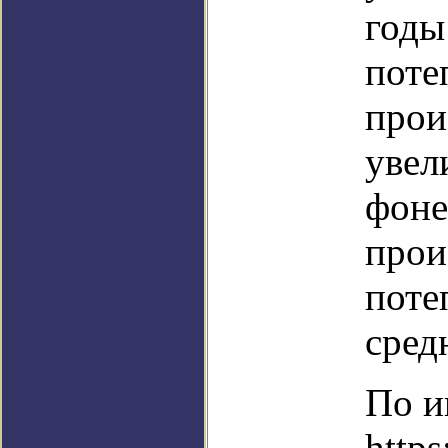
годы
потеп
прои
увел
фоне
прои
поте
средн
По и
https