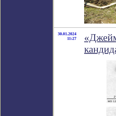
30.01.2024
«Джейм
11:27
кандид