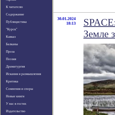
К читателю
Содержание
30.01.2024
SPACE:
Публицистика
18:13
"Курск"
Земле 
Кавказ
Балканы
Проза
Поэзия
Драматургия
Искания и размышления
Критика
Сомнения и споры
Новые книги
У нас в гостях
Издательство